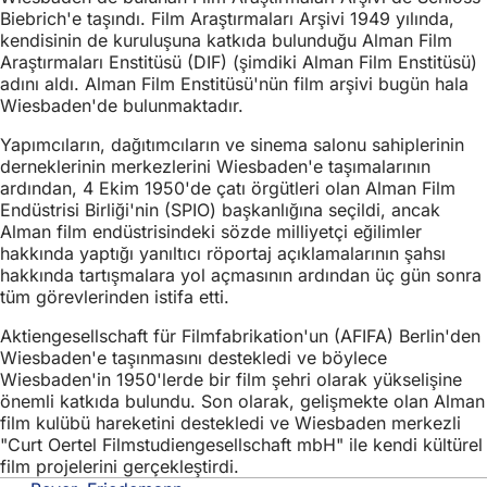
Biebrich'e taşındı. Film Araştırmaları Arşivi 1949 yılında,
kendisinin de kuruluşuna katkıda bulunduğu Alman Film
Araştırmaları Enstitüsü (DIF) (şimdiki Alman Film Enstitüsü)
adını aldı. Alman Film Enstitüsü'nün film arşivi bugün hala
Wiesbaden'de bulunmaktadır.
Yapımcıların, dağıtımcıların ve sinema salonu sahiplerinin
derneklerinin merkezlerini Wiesbaden'e taşımalarının
ardından, 4 Ekim 1950'de çatı örgütleri olan Alman Film
Endüstrisi Birliği'nin (SPIO) başkanlığına seçildi, ancak
Alman film endüstrisindeki sözde milliyetçi eğilimler
hakkında yaptığı yanıltıcı röportaj açıklamalarının şahsı
hakkında tartışmalara yol açmasının ardından üç gün sonra
tüm görevlerinden istifa etti.
Aktiengesellschaft für Filmfabrikation'un (AFIFA) Berlin'den
Wiesbaden'e taşınmasını destekledi ve böylece
Wiesbaden'in 1950'lerde bir film şehri olarak yükselişine
önemli katkıda bulundu. Son olarak, gelişmekte olan Alman
film kulübü hareketini destekledi ve Wiesbaden merkezli
"Curt Oertel Filmstudiengesellschaft mbH" ile kendi kültürel
film projelerini gerçekleştirdi.