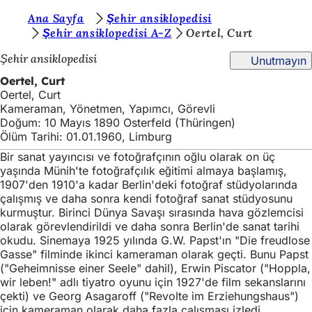
B
Ana Sayfa
Şehir ansiklopedisi
İçeriğe atla
Şehir ansiklopedisi A-Z
Oertel, Curt
u
Şehir ansiklopedisi
Unutmayın
r
Oertel, Curt
a
Oertel, Curt
d
Kameraman, Yönetmen, Yapımcı, Görevli
Doğum: 10 Mayıs 1890 Osterfeld (Thüringen)
a
Ölüm Tarihi: 01.01.1960, Limburg
s
Bir sanat yayıncısı ve fotoğrafçının oğlu olarak on üç
ı
yaşında Münih'te fotoğrafçılık eğitimi almaya başlamış,
1907'den 1910'a kadar Berlin'deki fotoğraf stüdyolarında
n
çalışmış ve daha sonra kendi fotoğraf sanat stüdyosunu
kurmuştur. Birinci Dünya Savaşı sırasında hava gözlemcisi
ı
olarak görevlendirildi ve daha sonra Berlin'de sanat tarihi
z
okudu. Sinemaya 1925 yılında G.W. Papst'ın "Die freudlose
Gasse" filminde ikinci kameraman olarak geçti. Bunu Papst
:
("Geheimnisse einer Seele" dahil), Erwin Piscator ("Hoppla,
wir leben!" adlı tiyatro oyunu için 1927'de film sekanslarını
çekti) ve Georg Asagaroff ("Revolte im Erziehungshaus")
için kameraman olarak daha fazla çalışması izledi.