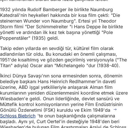
1932 yılında Rudolf Bamberger ile birlikte Naumburg
Katedrali'nin heykelleri hakkında bir kısa film çekti: "Die
steinernen Wunder von Naumburg". Ertesi yıl Theodor
Storm filmi "Der Schimmelreiter "i Hans Deppe ile birlikte
yönetti ve ardından ilk kez tek başına yönettiği "Pole
Poppenstäler" (1935) geldi.
Takip eden yıllarda en sevdiği tür, kültürel film olarak
adlandırılan tür oldu. Bu konudaki en önemli çalışması,
1951'de kısaltılmış ve gözden geçirilmiş versiyonuyla ("The
Titan" adıyla) Oscar alan "Michelangelo "dur (1938-40).
İkinci Dünya Savaşı'nın sona ermesinden sonra, dönemin
belediye başkanı Hans Heinrich Redlhammer'in daveti
üzerine, ABD işgal yetkilileriyle anlaşarak Alman film
kurumlarının yeniden düzenlenmesini koordine etmek üzere
Wiesbaden'e geldi. Onun liderliğinde, devlet sansürü ve
Müttefik kontrol komisyonlarının yerine Film Endüstrisinin
Gönüllü Özdenetimi (FSK) kuruldu ve Ekim 1949'da
Schloss Biebrich
'te onun başkanlığında çalışmalarına
başladı. Aynı yıl, Curt Oertel'in desteğiyle 1948'den beri
Wiesbaden'de bulunan Film Araştırmaları Arşivi de Schloss