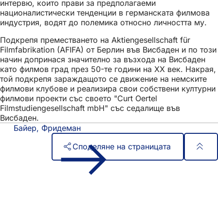
интервю, които прави за предполагаеми
националистически тенденции в германската филмова
индустрия, водят до полемика относно личността му.
Подкрепя преместването на Aktiengesellschaft für
Filmfabrikation (AFIFA) от Берлин във Висбаден и по този
начин допринася значително за възхода на Висбаден
като филмов град през 50-те години на ХХ век. Накрая,
той подкрепя зараждащото се движение на немските
филмови клубове и реализира свои собствени културни
филмови проекти със своето "Curt Oertel
Filmstudiengesellschaft mbH" със седалище във
Висбаден.
Байер, Фридеман
Споделяне на страницата
Област
Бърз достъп
на
Всички услуги
Календар на събитията
стъпалата
Служба за граждани
Отзиви за уебсайта