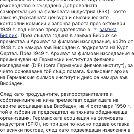
ръководство е създадена Доброволната
саморегулация на филмовата индустрия (FSK), която
заменя държавната цензура и съюзническите
контролни комисии и започва работа през октомври
1949 г. под негово председателство в
замъка
Бибрих
. През същата година в замъка Бибрих се
премества и Архивът за филмови изследвания, който от
1948 г. се намира във Висбаден с подкрепата на Курт
Оертел. През 1949 г. Архивът за филмови изследвания е
преименуван на Германски институт за филмови
изследвания (DIF) (сега Германски филмов институт), за
чието основаване той също помага. Филмовият архив
на Германския филмов институт и днес се намира във
Висбаден.
След като продуцентите, разпространителите и
собствениците на кина преместват седалищата на
своите асоциации във Висбаден, на 4 октомври 1950 г.
той е избран за председател на тяхната обединяваща
организация, Германската асоциация на филмовата
индустрия (SPIO), но три дни по-късно подава оставка
от всички постове, след като подвеждащи изявления в