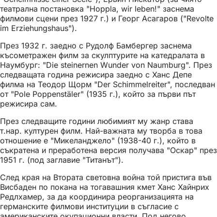
театрална постановка "Hoppla, wir leben!" заснема
филмови сцени през 1927 г.) и Георг Асагаров ("Revolte
im Erziehungshaus").
През 1932 г. заедно с Рудолф Бамбергер заснема
късометражен филм за скулптурите на катедралата в
Наумбург: "Die steinernen Wunder von Naumburg". През
следващата година режисира заедно с Ханс Депе
филма на Теодор Щорм "Der Schimmelreiter", последван
от "Pole Poppenstäler" (1935 г.), който за първи път
режисира сам.
През следващите години любимият му жанр става
т.нар. културен филм. Най-важната му творба в това
отношение е "Микеланджело" (1938-40 г.), който в
съкратена и преработена версия получава "Оскар" през
1951 г. (под заглавие "Титанът").
След края на Втората световна война той пристига във
Висбаден по покана на тогавашния кмет Ханс Хайнрих
Редлхамер, за да координира реорганизацията на
германските филмови институции в съгласие с
американските окупационни власти. Под негово