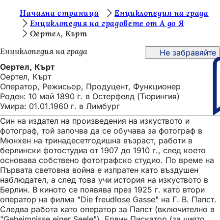
В
Начална страница
Енциклопедия на града
Преминаване към съдържанието
Енциклопедия на градовете от А до Я
и
Оертел, Кърт
е
Енциклопедия на града
Не забравяйте
с
Оертел, Кърт
т
Оертел, Кърт
Оператор, Режисьор, Продуцент, Функционер
е
Роден: 10 май 1890 г. в Остерфелд (Тюрингия)
т
Умира: 01.01.1960 г. в Лимбург
у
Син на издател на произведения на изкуството и
фотограф, той започва да се обучава за фотограф в
к
Мюнхен на тринадесетгодишна възраст, работи в
:
берлински фотостудиа от 1907 до 1910 г., след което
основава собствено фотографско студио. По време на
Първата световна война е изпратен като въздушен
наблюдател, а след това учи история на изкуството в
Берлин. В киното се появява през 1925 г. като втори
оператор на филма "Die freudlose Gasse" на Г. В. Папст.
Следва работа като оператор за Папст (включително в
"Geheimnisse einer Seele"), Ервин Пискатор (за чиято