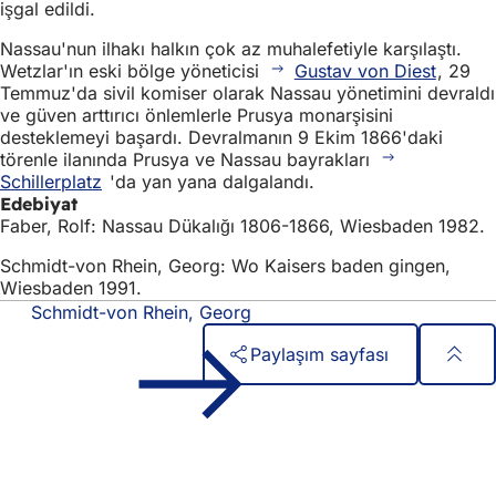
işgal edildi.
Nassau'nun ilhakı halkın çok az muhalefetiyle karşılaştı.
Wetzlar'ın eski bölge yöneticisi
Gustav von Diest
, 29
Temmuz'da sivil komiser olarak Nassau yönetimini devraldı
ve güven arttırıcı önlemlerle Prusya monarşisini
desteklemeyi başardı. Devralmanın 9 Ekim 1866'daki
törenle ilanında Prusya ve Nassau bayrakları
Schillerplatz
'da yan yana dalgalandı.
Edebiyat
Faber, Rolf: Nassau Dükalığı 1806-1866, Wiesbaden 1982.
Schmidt-von Rhein, Georg: Wo Kaisers baden gingen,
Wiesbaden 1991.
Schmidt-von Rhein, Georg
Paylaşım sayfası
Ayak
Hızlı erişim
bölgesi
Tüm hizmetler
Etkinlik takvimi
Vatandaşlık ofisi