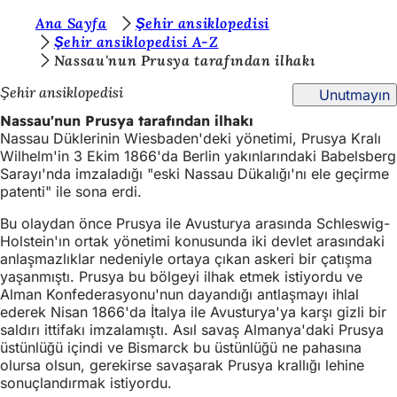
B
Ana Sayfa
Şehir ansiklopedisi
İçeriğe atla
Şehir ansiklopedisi A-Z
u
Nassau'nun Prusya tarafından ilhakı
r
Şehir ansiklopedisi
Unutmayın
a
Nassau'nun Prusya tarafından ilhakı
d
Nassau Düklerinin Wiesbaden'deki yönetimi, Prusya Kralı
Wilhelm'in 3 Ekim 1866'da Berlin yakınlarındaki Babelsberg
a
Sarayı'nda imzaladığı "eski Nassau Dükalığı'nı ele geçirme
s
patenti" ile sona erdi.
ı
Bu olaydan önce Prusya ile Avusturya arasında Schleswig-
Holstein'ın ortak yönetimi konusunda iki devlet arasındaki
n
anlaşmazlıklar nedeniyle ortaya çıkan askeri bir çatışma
ı
yaşanmıştı. Prusya bu bölgeyi ilhak etmek istiyordu ve
Alman Konfederasyonu'nun dayandığı antlaşmayı ihlal
z
ederek Nisan 1866'da İtalya ile Avusturya'ya karşı gizli bir
:
saldırı ittifakı imzalamıştı. Asıl savaş Almanya'daki Prusya
üstünlüğü içindi ve Bismarck bu üstünlüğü ne pahasına
olursa olsun, gerekirse savaşarak Prusya krallığı lehine
sonuçlandırmak istiyordu.