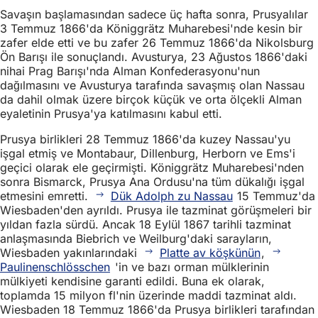
Savaşın başlamasından sadece üç hafta sonra, Prusyalılar
3 Temmuz 1866'da Königgrätz Muharebesi'nde kesin bir
zafer elde etti ve bu zafer 26 Temmuz 1866'da Nikolsburg
Ön Barışı ile sonuçlandı. Avusturya, 23 Ağustos 1866'daki
nihai Prag Barışı'nda Alman Konfederasyonu'nun
dağılmasını ve Avusturya tarafında savaşmış olan Nassau
da dahil olmak üzere birçok küçük ve orta ölçekli Alman
eyaletinin Prusya'ya katılmasını kabul etti.
Prusya birlikleri 28 Temmuz 1866'da kuzey Nassau'yu
işgal etmiş ve Montabaur, Dillenburg, Herborn ve Ems'i
geçici olarak ele geçirmişti. Königgrätz Muharebesi'nden
sonra Bismarck, Prusya Ana Ordusu'na tüm dükalığı işgal
etmesini emretti.
Dük Adolph zu Nassau
15 Temmuz'da
Wiesbaden'den ayrıldı. Prusya ile tazminat görüşmeleri bir
yıldan fazla sürdü. Ancak 18 Eylül 1867 tarihli tazminat
anlaşmasında Biebrich ve Weilburg'daki sarayların,
Wiesbaden yakınlarındaki
Platte av köşkünün
,
Paulinenschlösschen
'in ve bazı orman mülklerinin
mülkiyeti kendisine garanti edildi. Buna ek olarak,
toplamda 15 milyon fl'nin üzerinde maddi tazminat aldı.
Wiesbaden 18 Temmuz 1866'da Prusya birlikleri tarafından