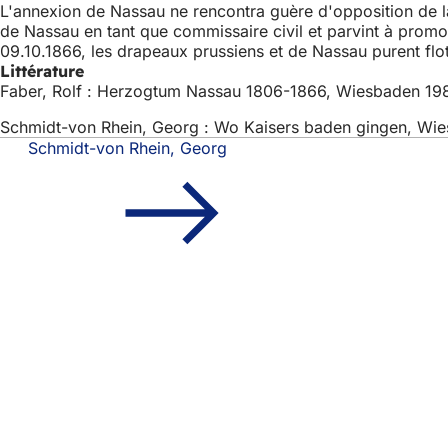
L'annexion de Nassau ne rencontra guère d'opposition de la 
de Nassau en tant que commissaire civil et parvint à promo
09.10.1866, les drapeaux prussiens et de Nassau purent flo
Littérature
Faber, Rolf : Herzogtum Nassau 1806-1866, Wiesbaden 19
Schmidt-von Rhein, Georg : Wo Kaisers baden gingen, Wie
Schmidt-von Rhein, Georg
Pied
Accès rapide
de
Tous les services
Calendrier des man
page
Bureau des citoye
Commentaires sur 
Mentions légales