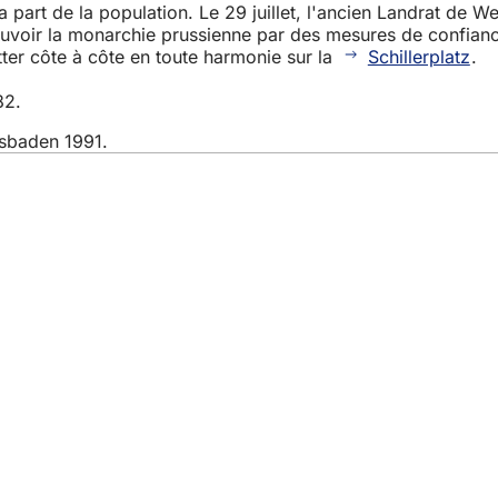
part de la population. Le 29 juillet, l'ancien Landrat de We
uvoir la monarchie prussienne par des mesures de confiance.
tter côte à côte en toute harmonie sur la
Schillerplatz
.
82.
sbaden 1991.
ifestations
ns
le site web