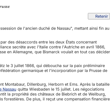
russe
Retenir
ssession de l'ancien duché de Nassau", mettant ainsi fin au
eu par des désaccords entre les deux États concernant
ance secrète avec l'Italie contre l'Autriche en avril 1866,
Prusse en Allemagne, que Bismarck voulait en tout cas décider
z le 3 juillet 1866, qui déboucha sur la paix préliminaire
onfédération germanique et l'incorporation par la Prusse de
nt Montabaur, Dillenburg, Herborn et Ems. Après la bataille
e Nassau
quitta Wiesbaden le 15 juillet. Les négociations
ntit la propriété des châteaux de Biebrich et de Weilburg,
s forestières. De plus, il reçut une compensation financière