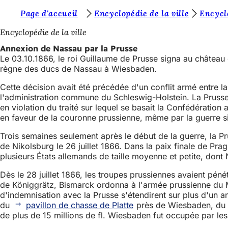
V
Page d'accueil
Encyclopédie de la ville
Encyclo
Accéder au contenu
o
Encyclopédie de la ville
u
Annexion de Nassau par la Prusse
Le 03.10.1866, le roi Guillaume de Prusse signa au château 
s
règne des ducs de Nassau à Wiesbaden.
ê
Cette décision avait été précédée d'un conflit armé entre l
t
l'administration commune du Schleswig-Holstein. La Prusse ch
en violation du traité sur lequel se basait la Confédération 
e
en faveur de la couronne prussienne, même par la guerre si
s
Trois semaines seulement après le début de la guerre, la Pru
i
de Nikolsburg le 26 juillet 1866. Dans la paix finale de Pra
c
plusieurs États allemands de taille moyenne et petite, dont
i
Dès le 28 juillet 1866, les troupes prussiennes avaient pé
de Königgrätz, Bismarck ordonna à l'armée prussienne du
:
d'indemnisation avec la Prusse s'étendirent sur plus d'un an
du
pavillon de chasse de Platte
près de Wiesbaden, d
de plus de 15 millions de fl. Wiesbaden fut occupée par les 