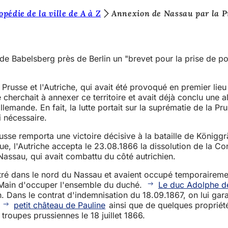
pédie de la ville de A à Z
Annexion de Nassau par la P
de Babelsberg près de Berlin un "brevet pour la prise de po
a Prusse et l'Autriche, qui avait été provoqué en premier li
erchait à annexer ce territoire et avait déjà conclu une alli
allemande. En fait, la lutte portait sur la suprématie de la 
 nécessaire.
sse remporta une victoire décisive à la bataille de Königgrät
gue, l'Autriche accepta le 23.08.1866 la dissolution de la C
 Nassau, qui avait combattu du côté autrichien.
nétré dans le nord du Nassau et avaient occupé temporaireme
 Main d'occuper l'ensemble du duché.
Le duc Adolphe d
. Dans le contrat d'indemnisation du 18.09.1867, on lui gara
u
petit château de Pauline
ainsi que de quelques propriété
troupes prussiennes le 18 juillet 1866.