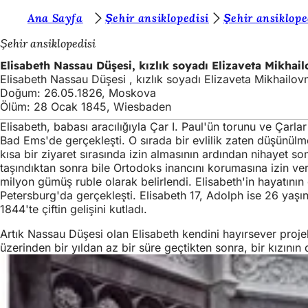
B
Ana Sayfa
Şehir ansiklopedisi
Şehir ansiklope
İçeriğe atla
u
Şehir ansiklopedisi
r
Elisabeth Nassau Düşesi, kızlık soyadı Elizaveta Mikh
Elisabeth Nassau Düşesi , kızlık soyadı Elizaveta Mikhail
a
Doğum: 26.05.1826, Moskova
d
Ölüm: 28 Ocak 1845, Wiesbaden
a
Elisabeth, babası aracılığıyla Çar I. Paul'ün torunu ve Çarl
Bad Ems'de gerçekleşti. O sırada bir evlilik zaten düşünülme
s
kısa bir ziyaret sırasında izin almasının ardından nihayet s
ı
taşındıktan sonra bile Ortodoks inancını korumasına izin veril
milyon gümüş ruble olarak belirlendi. Elisabeth'in hayatının
n
Petersburg'da gerçekleşti. Elisabeth 17, Adolph ise 26 ya
1844'te çiftin gelişini kutladı.
ı
z
Artık Nassau Düşesi olan Elisabeth kendini hayırsever projele
üzerinden bir yıldan az bir süre geçtikten sonra, bir kızını
: