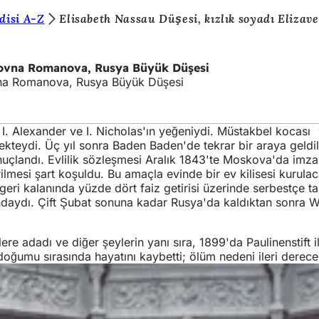
disi A-Z
Elisabeth Nassau Düşesi, kızlık soyadı Eliz
ailovna Romanova, Rusya Büyük Düşesi
ovna Romanova, Rusya Büyük Düşesi
ar I. Alexander ve I. Nicholas'ın yeğeniydi. Müstakbel kocası
kteydi. Üç yıl sonra Baden Baden'de tekrar bir araya geldile
onuçlandı. Evlilik sözleşmesi Aralık 1843'te Moskova'da imzal
mesi şart koşuldu. Bu amaçla evinde bir ev kilisesi kurulacakt
 geri kalanında yüzde dört faiz getirisi üzerinde serbestçe t
şındaydı. Çift Şubat sonuna kadar Rusya'da kaldıktan sonra
re adadı ve diğer şeylerin yanı sıra, 1899'da Paulinenstift il
n doğumu sırasında hayatını kaybetti; ölüm nedeni ileri dere