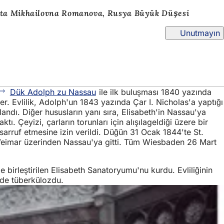
aveta Mikhailovna Romanova, Rusya Büyük Düşesi
Unutmayın
Dük Adolph zu Nassau
ile ilk buluşması 1840 yazında
r. Evlilik, Adolph'un 1843 yazında Çar I. Nicholas'a yaptığı
andı. Diğer hususların yanı sıra, Elisabeth'in Nassau'ya
ı. Çeyizi, çarların torunları için alışılageldiği üzere bir
asarruf etmesine izin verildi. Düğün 31 Ocak 1844'te St.
 Weimar üzerinden Nassau'ya gitti. Tüm Wiesbaden 26 Mart
e birleştirilen Elisabeth Sanatoryumu'nu kurdu. Evliliğinin
cede tüberkülozdu.