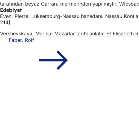
tarafından beyaz Carrara mermerinden yapılmıştır. Wiesbad
Edebiyat
Even, Pierre: Lüksemburg-Nassau hanedanı. Nassau Kontlar
214].
Vershevskaya, Marina: Mezarlar tarihi anlatır. St Elisabeth
Faber, Rolf
Ayak
Hızlı erişim
bölgesi
Tüm h
Etkin
Vatan
Web s
Yasal konular
Veri 