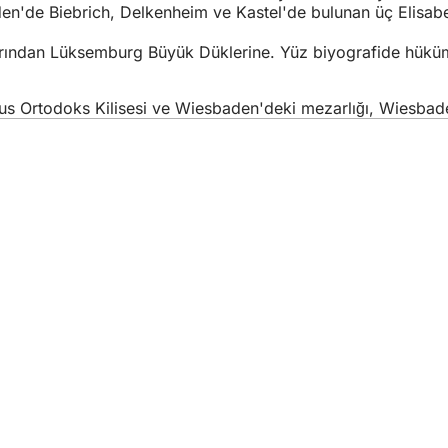
en'de Biebrich, Delkenheim ve Kastel'de bulunan üç Elisab
ından Lüksemburg Büyük Düklerine. Yüz biyografide hükümda
 Rus Ortodoks Kilisesi ve Wiesbaden'deki mezarlığı, Wiesbad
izmetler
lik takvimi
daşlık ofisi
itesi hakkında geri bildirim
koruma ayarları