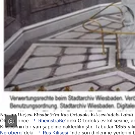
Nassau Düşesi Elisabeth'in Rus Ortodoks Kilisesi'ndeki Lahdi
Ölenler önce
Rheinstraße
'deki Ortodoks ev kilisesine, 
Kilisesi'nin bir yan şapeline nakledilmiştir. Tabutlar 1855 y
Neroberg
'deki
Rus Kilisesi
'nde son dinlenme yerlerini b