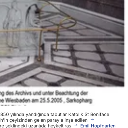
850 yılında yandığında tabutlar Katolik St Boniface
beth'in çeyizinden gelen parayla inşa edilen
ire şeklindeki uzantıda heykeltıraş
Emil Hopfgarten