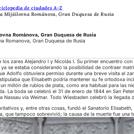
ciclopedia de ciudades A-Z
eta Mijáilovna Románova, Gran Duquesa de Rusia
áilovna Románova, Gran Duquesa de Rusia
ovna Romanova, Gran Duquesa de Rusia
de los zares Alejandro I y Nicolás I. Su primer encuentro co
ya se estaba considerando la posibilidad de contraer matr
 Adolfo obtuviera permiso durante una breve visita al zar 
stipulaba que Elisabeth podría mantener su fe ortodoxa in
n un millón de rublos de plata, como era habitual para las n
vida. La boda se celebró el 31 de enero de 1844 en San Pete
ó a Nassau vía Weimar. Todo Wiesbaden celebró la llegada d
tativos y, entre otras cosas, fundó el Sanatorio Elisabeth, 
a, que tampoco sobrevivió; la causa de la muerte fue una 