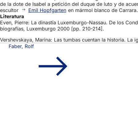
de la dote de Isabel a petición del duque de luto y de acue
escultor
Emil Hopfgarten
en mármol blanco de Carrara. 
Literatura
Even, Pierre: La dinastía Luxemburgo-Nassau. De los Con
biografías, Luxemburgo 2000 [pp. 210-214].
Vershevskaya, Marina: Las tumbas cuentan la historia. La 
Faber, Rolf
Zona
Acceso rápido
de
Todos los ser
Calendario d
los
Oficina del 
pies
Comentarios 
Asuntos jurídicos