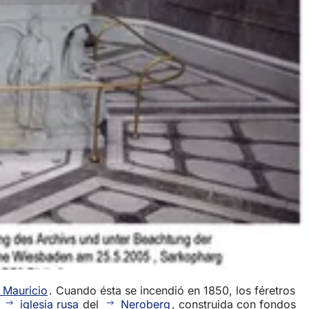
e Mauricio
. Cuando ésta se incendió en 1850, los féretros
a
iglesia rusa
del
Neroberg
, construida con fondos