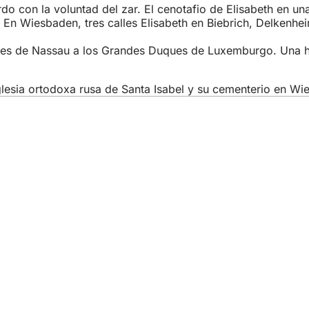
rdo con la voluntad del zar. El cenotafio de Elisabeth en un
En Wiesbaden, tres calles Elisabeth en Biebrich, Delkenh
des de Nassau a los Grandes Duques de Luxemburgo. Una hi
iglesia ortodoxa rusa de Santa Isabel y su cementerio en 
vicios
e actos
ciudadano
sobre el sitio web