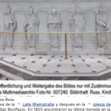
oxa Rusa
oxa de la
calle Rheinstraße
y después en la
iglesia d
 de San Bonifacio. En 1855 encontraron su última morada en l