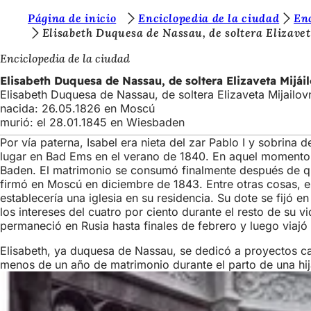
E
Página de inicio
Enciclopedia de la ciudad
En
Saltar al contenido
Elisabeth Duquesa de Nassau, de soltera Elizav
s
Enciclopedia de la ciudad
t
Elisabeth Duquesa de Nassau, de soltera Elizaveta Mij
á
Elisabeth Duquesa de Nassau, de soltera Elizaveta Mijail
s
nacida: 26.05.1826 en Moscú
murió: el 28.01.1845 en Wiesbaden
a
Por vía paterna, Isabel era nieta del zar Pablo I y sobrina 
q
lugar en Bad Ems en el verano de 1840. En aquel momento 
u
Baden. El matrimonio se consumó finalmente después de que
firmó en Moscú en diciembre de 1843. Entre otras cosas, e
í
establecería una iglesia en su residencia. Su dote se fijó e
los intereses del cuatro por ciento durante el resto de su 
:
permaneció en Rusia hasta finales de febrero y luego viaj
Elisabeth, ya duquesa de Nassau, se dedicó a proyectos cari
menos de un año de matrimonio durante el parto de una hij