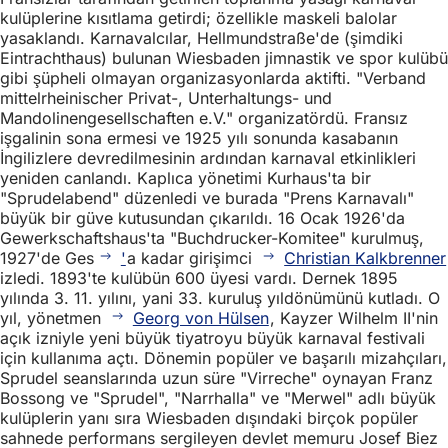
kulüplerine kısıtlama getirdi; özellikle maskeli balolar
yasaklandı. Karnavalcılar, Hellmundstraße'de (şimdiki
Eintrachthaus) bulunan Wiesbaden jimnastik ve spor kulübü
gibi şüpheli olmayan organizasyonlarda aktifti. "Verband
mittelrheinischer Privat-, Unterhaltungs- und
Mandolinengesellschaften e.V." organizatördü. Fransız
işgalinin sona ermesi ve 1925 yılı sonunda kasabanın
İngilizlere devredilmesinin ardından karnaval etkinlikleri
yeniden canlandı. Kaplıca yönetimi Kurhaus'ta bir
"Sprudelabend" düzenledi ve burada "Prens Karnavalı"
büyük bir güve kutusundan çıkarıldı. 16 Ocak 1926'da
Gewerkschaftshaus'ta "Buchdrucker-Komitee" kurulmuş,
1927'de Ges
'
a kadar girişimci
Christian Kalkbrenner
izledi. 1893'te kulübün 600 üyesi vardı. Dernek 1895
yılında 3. 11. yılını, yani 33. kuruluş yıldönümünü kutladı. O
yıl, yönetmen
Georg von Hülsen
, Kayzer Wilhelm II'nin
açık izniyle yeni büyük tiyatroyu büyük karnaval festivali
için kullanıma açtı. Dönemin popüler ve başarılı mizahçıları,
Sprudel seanslarında uzun süre "Virreche" oynayan Franz
Bossong ve "Sprudel", "Narrhalla" ve "Merwel" adlı büyük
kulüplerin yanı sıra Wiesbaden dışındaki birçok popüler
sahnede performans sergileyen devlet memuru Josef Biez