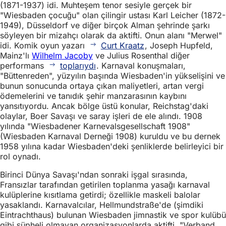
(1871-1937) idi. Muhteşem tenor sesiyle gerçek bir
"Wiesbaden çocuğu" olan çilingir ustası Karl Leicher (1872-
1949), Düsseldorf ve diğer birçok Alman şehrinde şarkı
söyleyen bir mizahçı olarak da aktifti. Onun alanı "Merwel"
idi. Komik oyun yazarı
Curt Kraatz
, Joseph Hupfeld,
Mainz'lı
Wilhelm Jacoby
ve Julius Rosenthal diğer
performans
toplarıydı
. Karnaval konuşmaları,
"Büttenreden", yüzyılın başında Wiesbaden'in yükselişini ve
bunun sonucunda ortaya çıkan maliyetleri, artan vergi
ödemelerini ve tanıdık şehir manzarasının kaybını
yansıtıyordu. Ancak bölge üstü konular, Reichstag'daki
olaylar, Boer Savaşı ve saray işleri de ele alındı. 1908
yılında "Wiesbadener Karnevalsgesellschaft 1908"
(Wiesbaden Karnaval Derneği 1908) kuruldu ve bu dernek
1958 yılına kadar Wiesbaden'deki şenliklerde belirleyici bir
rol oynadı.
Birinci Dünya Savaşı'ndan sonraki işgal sırasında,
Fransızlar tarafından getirilen toplanma yasağı karnaval
kulüplerine kısıtlama getirdi; özellikle maskeli balolar
yasaklandı. Karnavalcılar, Hellmundstraße'de (şimdiki
Eintrachthaus) bulunan Wiesbaden jimnastik ve spor kulübü
gibi şüpheli olmayan organizasyonlarda aktifti. "Verband