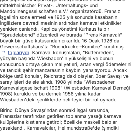
mittelrheinischer Privat-, Unterhaltungs- und
Mandolinengesellschaften e.V." organizatördü. Fransız
işgalinin sona ermesi ve 1925 yılı sonunda kasabanın
İngilizlere devredilmesinin ardından karnaval etkinlikleri
yeniden canlandı. Kaplıca yönetimi Kurhaus'ta bir
"Sprudelabend" düzenledi ve burada "Prens Karnavalı"
büyük bir güve kutusundan çıkarıldı. 16 Ocak 1926'da
Gewerkschaftshaus'ta "Buchdrucker-Komitee" kurulmuş,
toplarıydı
. Karnaval konuşmaları, "Büttenreden",
yüzyılın başında Wiesbaden'in yükselişini ve bunun
sonucunda ortaya çıkan maliyetleri, artan vergi ödemelerini
ve tanıdık şehir manzarasının kaybını yansıtıyordu. Ancak
bölge üstü konular, Reichstag'daki olaylar, Boer Savaşı ve
saray işleri de ele alındı. 1908 yılında "Wiesbadener
Karnevalsgesellschaft 1908" (Wiesbaden Karnaval Derneği
1908) kuruldu ve bu dernek 1958 yılına kadar
Wiesbaden'deki şenliklerde belirleyici bir rol oynadı.
Birinci Dünya Savaşı'ndan sonraki işgal sırasında,
Fransızlar tarafından getirilen toplanma yasağı karnaval
kulüplerine kısıtlama getirdi; özellikle maskeli balolar
yasaklandı. Karnavalcılar, Hellmundstraße'de (şimdiki