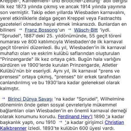
Kreppel-, Kaffeemiehl- und Brödcher-Zeitung" adlı dergisi
ilk kez 1873 yılında çıkmış ve ancak 1914 yılında yayınına
son vermiştir. Takip eden yıllarda Wiesbaden karnavalını,
yerel etkinliklerle dalga geçen Kreppel veya Fastnachts
gazeteleri olmadan hayal etmek imkansızdı. Bunlardan en
bilineni
Franz Bossong
'un
Wäsch-Bitt
'iydi.
"Sprudel", 1887'deki 25. yıldönümünde, 55 geçit töreni
numarası ve 800 katılımcıyla Wiesbaden'de ilk karnaval
geçit törenini düzenledi. Bu yıl, Wiesbaden'in ilk karnaval
muhafızı olan ve eskrim kulübü saflarından oluşturulan
"Prinzengarde" ilk kez ortaya çıktı. Bugün hala varlığını
sürdüren ve 1900'lerde kurulan Prinzengarde, Atletler
Kulübü'nün bir eseriydi. Aynı yıl, ilk karnaval "prens ve
prensesi" ortaya çıkmış, "prenses" bir erkek tarafından
canlandırılmış ve bu 1930'lara kadar geleneksel olarak
kalmıştır.
Birinci Dünya Savaşı
'na kadar "Sprudel", Wilhelmine
döneminin önde gelen sosyal çevreleriyle mükemmel
bağlantıları olan Wiesbaden'in en önemli karnaval derneği
olarak konumunu korudu.
Ferdinand Hey'l
1890
'
a kadar
başkanlık yaptı, onu 1910
'
a kadar girişimci
Christian
Kalkbrenner
izledi. 1893'te kulübün 600 üyesi vardı.