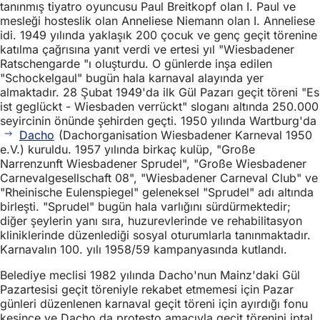
tanınmış tiyatro oyuncusu Paul Breitkopf olan I. Paul ve
mesleği hosteslik olan Anneliese Niemann olan I. Anneliese
idi. 1949 yılında yaklaşık 200 çocuk ve genç geçit törenine
katılma çağrısına yanıt verdi ve ertesi yıl "Wiesbadener
Ratschengarde "ı oluşturdu. O günlerde inşa edilen
"Schockelgaul" bugün hala karnaval alayında yer
almaktadır. 28 Şubat 1949'da ilk Gül Pazarı geçit töreni "Es
ist geglückt - Wiesbaden verrückt" sloganı altında 250.000
seyircinin önünde şehirden geçti. 1950 yılında Wartburg'da
Dacho
(Dachorganisation Wiesbadener Karneval 1950
e.V.) kuruldu. 1957 yılında birkaç kulüp, "Große
Narrenzunft Wiesbadener Sprudel", "Große Wiesbadener
Carnevalgesellschaft 08", "Wiesbadener Carneval Club" ve
"Rheinische Eulenspiegel" geleneksel "Sprudel" adı altında
birleşti. "Sprudel" bugün hala varlığını sürdürmektedir;
diğer şeylerin yanı sıra, huzurevlerinde ve rehabilitasyon
kliniklerinde düzenlediği sosyal oturumlarla tanınmaktadır.
Karnavalın 100. yılı 1958/59 kampanyasında kutlandı.
Belediye meclisi 1982 yılında Dacho'nun Mainz'daki Gül
Pazartesisi geçit töreniyle rekabet etmemesi için Pazar
günleri düzenlenen karnaval geçit töreni için ayırdığı fonu
kesince ve Dacho da protesto amacıyla geçit törenini iptal