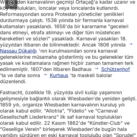
Wiesbaden karnavalının geçmişi Ortaçağ'a kadar uzanır ve
köy toplulukları, loncalar veya loncalarda kutlanırdı.
Reformasyondan sonra Protestan yöneticiler şenlikleri
durdurmaya çalıştı. 1538 yılında bir fermanla karnaval
kutlamaları yasaklandı. 1656'da bir kararname "geceleri
dans etmeyi, etrafa atılmayı ve diğer tüm müstehcen
hareketleri ve sözleri" yasakladı. Karnaval yasakları 18.
yüzyıldan itibaren de bilinmektedir. Ancak 1806 yılında
Nassau Dükalığı
'nın kurulmasından sonra karnaval
geleneklerine müsamaha gösterilmiş ve bu gelenekler tüm
yasak ve kısıtlamalara rağmen hiçbir zaman tamamen terk
edilmemiştir. 1807'den itibaren Badhaus
Schützenhof
'ta ve daha sonra
Kurhaus
'ta maskeli balolar
düzenlendi.
Fastnacht, özellikle 19. yüzyılda sivil kulüp yaşamının
gelişmesiyle bağlantılı olarak Wiesbaden'de yeniden gelişti.
1859 yılı, organize Wiesbaden karnavalının kuruluş yılı
olarak kabul edilir. "Allotria", "Fidelio" ve "Carneval
Gesellschaft Liederkranz" ilk saf karnaval toplulukları
olarak kabul edilir. 22 Kasım 1862'de "Künstler-Club" ve
"Gesellige Verein" birleşerek Wiesbaden'de bugün hala
varlığını sürdüren en eski karnaval topluluğu olan "Sprudel"