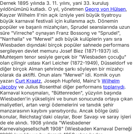
Dernek 1895 yılında 3. 11. yılını, yani 33. kuruluş
yıldönümünü kutladı. O yıl, yönetmen
Georg von Hülsen
,
Kayzer Wilhelm II'nin açık izniyle yeni büyük tiyatroyu
büyük karnaval festivali için kullanıma açtı. Dönemin
popüler ve başarılı mizahçıları, Sprudel seanslarında uzun
süre "Virreche" oynayan Franz Bossong ve "Sprudel",
"Narrhalla" ve "Merwel" adlı büyük kulüplerin yanı sıra
Wiesbaden dışındaki birçok popüler sahnede performans
sergileyen devlet memuru Josef Biez (1871-1937) idi.
Muhteşem tenor sesiyle gerçek bir "Wiesbaden çocuğu"
olan çilingir ustası Karl Leicher (1872-1949), Düsseldorf ve
diğer birçok Alman şehrinde şarkı söyleyen bir mizahçı
olarak da aktifti. Onun alanı "Merwel" idi. Komik oyun
yazarı
Curt Kraatz
, Joseph Hupfeld, Mainz'lı
Wilhelm
Jacoby
ve Julius Rosenthal diğer performans
toplarıydı
.
Karnaval konuşmaları, "Büttenreden", yüzyılın başında
Wiesbaden'in yükselişini ve bunun sonucunda ortaya çıkan
maliyetleri, artan vergi ödemelerini ve tanıdık şehir
manzarasının kaybını yansıtıyordu. Ancak bölge üstü
konular, Reichstag'daki olaylar, Boer Savaşı ve saray işleri
de ele alındı. 1908 yılında "Wiesbadener
Karnevalsgesellschaft 1908" (Wiesbaden Karnaval Derneği