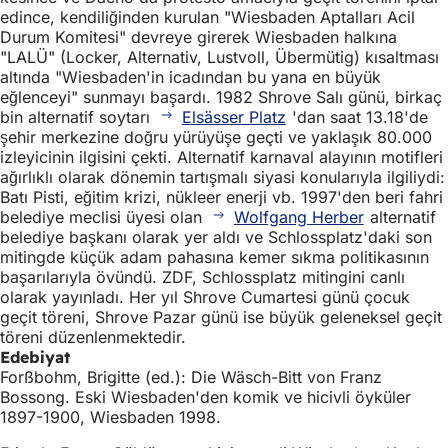
edince, kendiliğinden kurulan "Wiesbaden Aptalları Acil
Durum Komitesi" devreye girerek Wiesbaden halkına
"LALÜ" (Locker, Alternativ, Lustvoll, Übermütig) kısaltması
altında "Wiesbaden'in icadından bu yana en büyük
eğlenceyi" sunmayı başardı. 1982 Shrove Salı günü, birkaç
bin alternatif soytarı
Elsässer Platz
'dan saat 13.18'de
şehir merkezine doğru yürüyüşe geçti ve yaklaşık 80.000
izleyicinin ilgisini çekti. Alternatif karnaval alayının motifleri
ağırlıklı olarak dönemin tartışmalı siyasi konularıyla ilgiliydi:
Batı Pisti, eğitim krizi, nükleer enerji vb. 1997'den beri fahri
belediye meclisi üyesi olan
Wolfgang Herber
alternatif
belediye başkanı olarak yer aldı ve Schlossplatz'daki son
mitingde küçük adam pahasına kemer sıkma politikasının
başarılarıyla övündü. ZDF, Schlossplatz mitingini canlı
olarak yayınladı. Her yıl Shrove Cumartesi günü çocuk
geçit töreni, Shrove Pazar günü ise büyük geleneksel geçit
töreni düzenlenmektedir.
Edebiyat
Forßbohm, Brigitte (ed.): Die Wäsch-Bitt von Franz
Bossong. Eski Wiesbaden'den komik ve hicivli öyküler
1897-1900, Wiesbaden 1998.