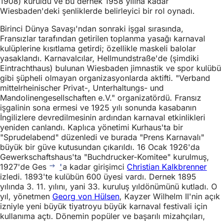
1908) kuruldu ve bu dernek 1958 yılına kadar
Wiesbaden'deki şenliklerde belirleyici bir rol oynadı.
Birinci Dünya Savaşı'ndan sonraki işgal sırasında,
Fransızlar tarafından getirilen toplanma yasağı karnaval
kulüplerine kısıtlama getirdi; özellikle maskeli balolar
yasaklandı. Karnavalcılar, Hellmundstraße'de (şimdiki
Eintrachthaus) bulunan Wiesbaden jimnastik ve spor kulübü
gibi şüpheli olmayan organizasyonlarda aktifti. "Verband
mittelrheinischer Privat-, Unterhaltungs- und
Mandolinengesellschaften e.V." organizatördü. Fransız
işgalinin sona ermesi ve 1925 yılı sonunda kasabanın
İngilizlere devredilmesinin ardından karnaval etkinlikleri
yeniden canlandı. Kaplıca yönetimi Kurhaus'ta bir
"Sprudelabend" düzenledi ve burada "Prens Karnavalı"
büyük bir güve kutusundan çıkarıldı. 16 Ocak 1926'da
Gewerkschaftshaus'ta "Buchdrucker-Komitee" kurulmuş,
1927'de Ges
'
a kadar girişimci
Christian Kalkbrenner
izledi. 1893'te kulübün 600 üyesi vardı. Dernek 1895
yılında 3. 11. yılını, yani 33. kuruluş yıldönümünü kutladı. O
yıl, yönetmen
Georg von Hülsen
, Kayzer Wilhelm II'nin açık
izniyle yeni büyük tiyatroyu büyük karnaval festivali için
kullanıma açtı. Dönemin popüler ve başarılı mizahçıları,