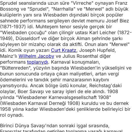
Sprudel seanslarında uzun süre "Virreche" oynayan Franz
Bossong ve "Sprudel", "Narrhalla" ve "Merwel" adlı büyük
kulüplerin yanı sıra Wiesbaden dışındaki birçok popüler
sahnede performans sergileyen devlet memuru Josef Biez
(1871-1937) idi. Muhteşem tenor sesiyle gerçek bir
"Wiesbaden çocuğu" olan çilingir ustası Karl Leicher (1872-
1949), Düsseldorf ve diğer birçok Alman şehrinde şarkı
söyleyen bir mizahçı olarak da aktifti. Onun alanı "Merwel"
idi. Komik oyun yazarı
Curt Kraatz
, Joseph Hupfeld,
Mainz'lı
Wilhelm Jacoby
ve Julius Rosenthal diğer
performans
toplarıydı
. Karnaval konuşmaları,
"Büttenreden", yüzyılın başında Wiesbaden'in yükselişini ve
bunun sonucunda ortaya çıkan maliyetleri, artan vergi
ödemelerini ve tanıdık şehir manzarasının kaybını
yansıtıyordu. Ancak bölge üstü konular, Reichstag'daki
olaylar, Boer Savaşı ve saray işleri de ele alındı. 1908
yılında "Wiesbadener Karnevalsgesellschaft 1908"
(Wiesbaden Karnaval Derneği 1908) kuruldu ve bu dernek
1958 yılına kadar Wiesbaden'deki şenliklerde belirleyici bir
rol oynadı.
Birinci Dünya Savaşı'ndan sonraki işgal sırasında,
Fransızlar tarafından getirilen toplanma yasağı karnaval