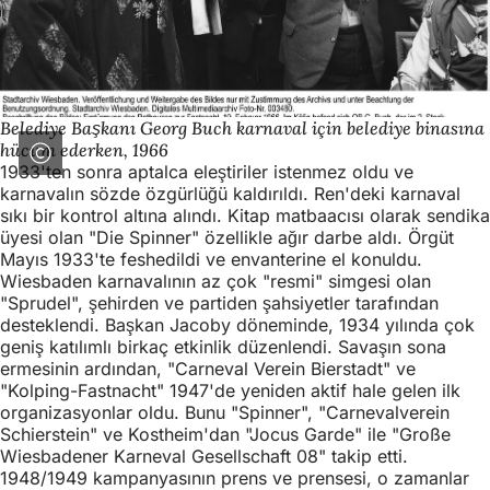
Belediye Başkanı Georg Buch karnaval için belediye binasına
hücum ederken, 1966
1933'ten sonra aptalca eleştiriler istenmez oldu ve
karnavalın sözde özgürlüğü kaldırıldı. Ren'deki karnaval
sıkı bir kontrol altına alındı. Kitap matbaacısı olarak sendika
üyesi olan "Die Spinner" özellikle ağır darbe aldı. Örgüt
Mayıs 1933'te feshedildi ve envanterine el konuldu.
Wiesbaden karnavalının az çok "resmi" simgesi olan
"Sprudel", şehirden ve partiden şahsiyetler tarafından
desteklendi. Başkan Jacoby döneminde, 1934 yılında çok
geniş katılımlı birkaç etkinlik düzenlendi. Savaşın sona
ermesinin ardından, "Carneval Verein Bierstadt" ve
"Kolping-Fastnacht" 1947'de yeniden aktif hale gelen ilk
organizasyonlar oldu. Bunu "Spinner", "Carnevalverein
Schierstein" ve Kostheim'dan "Jocus Garde" ile "Große
Wiesbadener Karneval Gesellschaft 08" takip etti.
1948/1949 kampanyasının prens ve prensesi, o zamanlar