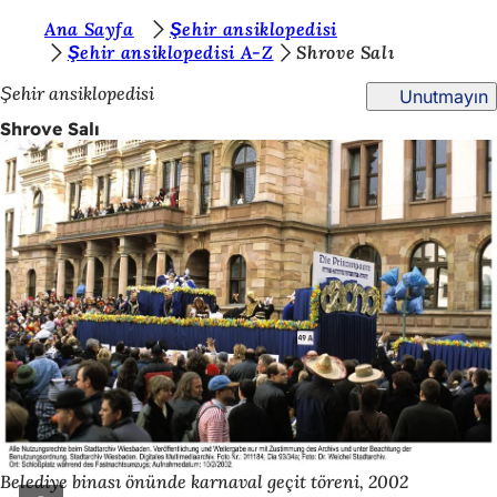
B
Ana Sayfa
Şehir ansiklopedisi
İçeriğe atla
Şehir ansiklopedisi A-Z
Shrove Salı
u
Şehir ansiklopedisi
Unutmayın
r
Shrove Salı
a
d
a
s
ı
n
ı
z
:
Belediye binası önünde karnaval geçit töreni, 2002