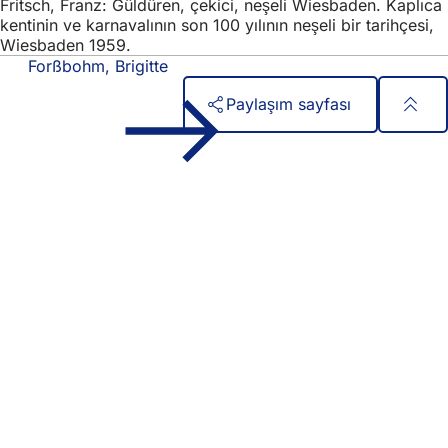
Fritsch, Franz: Güldüren, çekici, neşeli Wiesbaden. Kaplıca
kentinin ve karnavalının son 100 yılının neşeli bir tarihçesi,
Wiesbaden 1959.
Forßbohm, Brigitte
Paylaşım sayfası
Ayak
Hızlı erişim
bölgesi
Tüm hizmetler
Etkinlik takvimi
Vatandaşlık ofisi
Web sitesi hakkında geri bildirim
Yasal konular
Veri koruma ayarları
Kullanım Koşulları
Erişilebilirlik Bildirgesi