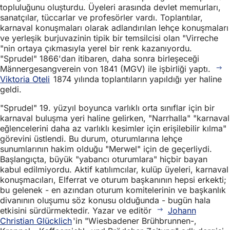
topluluğunu oluşturdu. Üyeleri arasında devlet memurları,
sanatçılar, tüccarlar ve profesörler vardı. Toplantılar,
karnaval konuşmaları olarak adlandırılan lehçe konuşmaları
ve yerleşik burjuvazinin tipik bir temsilcisi olan "Virreche
"nin ortaya çıkmasıyla yerel bir renk kazanıyordu.
"Sprudel" 1866'dan itibaren, daha sonra birleşeceği
Männergesangverein von 1841 (MGV) ile işbirliği yaptı.
Viktoria Oteli
1874 yılında toplantıların yapıldığı yer haline
geldi.
"Sprudel" 19. yüzyıl boyunca varlıklı orta sınıflar için bir
karnaval buluşma yeri haline gelirken, "Narrhalla" "karnaval
eğlencelerini daha az varlıklı kesimler için erişilebilir kılma"
görevini üstlendi. Bu durum, oturumlarına lehçe
sunumlarının hakim olduğu "Merwel" için de geçerliydi.
Başlangıçta, büyük "yabancı oturumlara" hiçbir bayan
kabul edilmiyordu. Aktif katılımcılar, kulüp üyeleri, karnaval
konuşmacıları, Elferrat ve oturum başkanının hepsi erkekti;
bu gelenek - en azından oturum komitelerinin ve başkanlık
divanının oluşumu söz konusu olduğunda - bugün hala
etkisini sürdürmektedir. Yazar ve editör
Johann
Christian Glücklich
'in "Wiesbadener Brühbrunnen-,