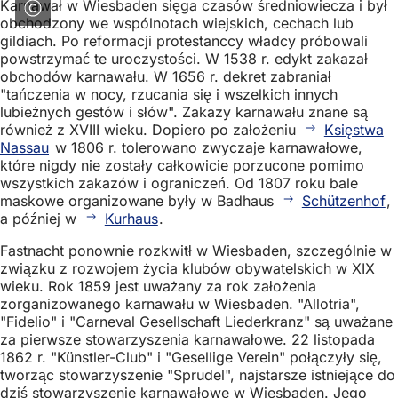
Karnawał w Wiesbaden sięga czasów średniowiecza i był
obchodzony we wspólnotach wiejskich, cechach lub
gildiach. Po reformacji protestanccy władcy próbowali
powstrzymać te uroczystości. W 1538 r. edykt zakazał
obchodów karnawału. W 1656 r. dekret zabraniał
"tańczenia w nocy, rzucania się i wszelkich innych
lubieżnych gestów i słów". Zakazy karnawału znane są
również z XVIII wieku. Dopiero po założeniu
Księstwa
Nassau
w 1806 r. tolerowano zwyczaje karnawałowe,
które nigdy nie zostały całkowicie porzucone pomimo
wszystkich zakazów i ograniczeń. Od 1807 roku bale
maskowe organizowane były w Badhaus
Schützenhof
,
a później w
Kurhaus
.
Fastnacht ponownie rozkwitł w Wiesbaden, szczególnie w
związku z rozwojem życia klubów obywatelskich w XIX
wieku. Rok 1859 jest uważany za rok założenia
zorganizowanego karnawału w Wiesbaden. "Allotria",
"Fidelio" i "Carneval Gesellschaft Liederkranz" są uważane
za pierwsze stowarzyszenia karnawałowe. 22 listopada
1862 r. "Künstler-Club" i "Gesellige Verein" połączyły się,
tworząc stowarzyszenie "Sprudel", najstarsze istniejące do
dziś stowarzyszenie karnawałowe w Wiesbaden. Jego