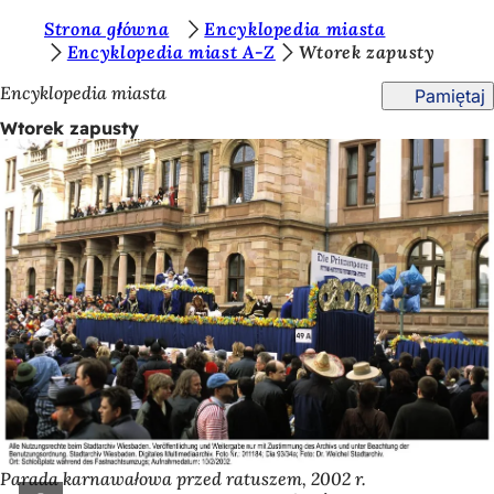
J
Strona główna
Encyklopedia miasta
Przejdź do treści
Encyklopedia miast A-Z
Wtorek zapusty
e
Encyklopedia miasta
Pamiętaj
s
Wtorek zapusty
t
e
ś
t
u
t
a
j
:
Parada karnawałowa przed ratuszem, 2002 r.