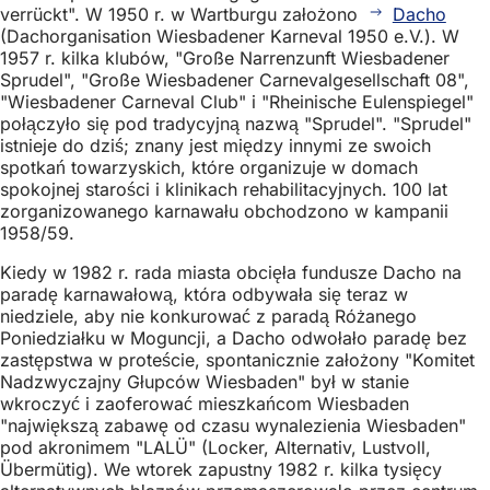
verrückt". W 1950 r. w Wartburgu założono
Dacho
(Dachorganisation Wiesbadener Karneval 1950 e.V.). W
1957 r. kilka klubów, "Große Narrenzunft Wiesbadener
Sprudel", "Große Wiesbadener Carnevalgesellschaft 08",
"Wiesbadener Carneval Club" i "Rheinische Eulenspiegel"
połączyło się pod tradycyjną nazwą "Sprudel". "Sprudel"
istnieje do dziś; znany jest między innymi ze swoich
spotkań towarzyskich, które organizuje w domach
spokojnej starości i klinikach rehabilitacyjnych. 100 lat
zorganizowanego karnawału obchodzono w kampanii
1958/59.
Kiedy w 1982 r. rada miasta obcięła fundusze Dacho na
paradę karnawałową, która odbywała się teraz w
niedziele, aby nie konkurować z paradą Różanego
Poniedziałku w Moguncji, a Dacho odwołało paradę bez
zastępstwa w proteście, spontanicznie założony "Komitet
Nadzwyczajny Głupców Wiesbaden" był w stanie
wkroczyć i zaoferować mieszkańcom Wiesbaden
"największą zabawę od czasu wynalezienia Wiesbaden"
pod akronimem "LALÜ" (Locker, Alternativ, Lustvoll,
Übermütig). We wtorek zapustny 1982 r. kilka tysięcy