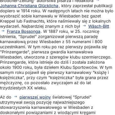
Brödcher-Zeitung" autorstwa pisarza i redaktora
Johanna Christiana Glücklicha
, który zaprzestał publikacji
dopiero w 1914 roku. W następnych latach nie można było
wyobrazić sobie karnawału w Wiesbaden bez gazet
Kreppel lub Fastnachts, które naśmiewały się z lokalnych
wydarzeń. Najbardziej znanym z nich był
Wäsch-Bitt
Franza Bossonga
. W 1887 roku, w 25. rocznicę
istnienia, "Sprudel" zorganizował pierwszą paradę
karnawałową przez Wiesbaden z 55 numerami i 800
uczestnikami. W tym roku po raz pierwszy pojawiła się
"Prinzengarde", pierwsza gwardia karnawałowa
Wiesbaden, utworzona z szeregów klubu szermierczego.
Prinzengarde, która istnieje do dziś i została założona
około 1900 roku, była dziełem Klubu Sportowców. W tym
samym roku pojawił się pierwszy karnawałowy "książę i
księżniczka", przy czym "księżniczka" była grana przez
mężczyznę, co pozostało zwyczajem aż do lat
trzydziestych XX wieku.
Aż do
pierwszej wojny
światowej "Sprudel"
utrzymywał swoją pozycję najważniejszego
stowarzyszenia karnawałowego w Wiesbaden z
doskonałymi powiązaniami z wiodącymi kręgami