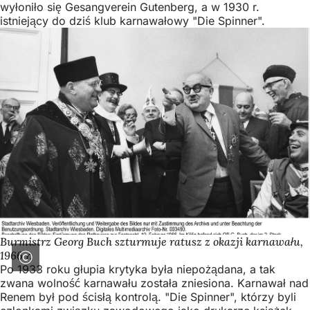
wyłoniło się Gesangverein Gutenberg, a w 1930 r.
istniejący do dziś klub karnawałowy "Die Spinner".
Burmistrz Georg Buch szturmuje ratusz z okazji karnawału,
1966 r.
Po 1933 roku głupia krytyka była niepożądana, a tak
zwana wolność karnawału została zniesiona. Karnawał nad
Renem był pod ścisłą kontrolą. "Die Spinner", którzy byli