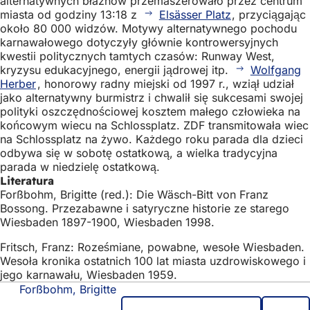
alternatywnych błaznów przemaszerowało przez centrum
miasta od godziny 13:18 z
Elsässer Platz
, przyciągając
około 80 000 widzów. Motywy alternatywnego pochodu
karnawałowego dotyczyły głównie kontrowersyjnych
kwestii politycznych tamtych czasów: Runway West,
kryzysu edukacyjnego, energii jądrowej itp.
Wolfgang
Herber
, honorowy radny miejski od 1997 r., wziął udział
jako alternatywny burmistrz i chwalił się sukcesami swojej
polityki oszczędnościowej kosztem małego człowieka na
końcowym wiecu na Schlossplatz. ZDF transmitowała wiec
na Schlossplatz na żywo. Każdego roku parada dla dzieci
odbywa się w sobotę ostatkową, a wielka tradycyjna
parada w niedzielę ostatkową.
Literatura
Forßbohm, Brigitte (red.): Die Wäsch-Bitt von Franz
Bossong. Przezabawne i satyryczne historie ze starego
Wiesbaden 1897-1900, Wiesbaden 1998.
Fritsch, Franz: Roześmiane, powabne, wesołe Wiesbaden.
Wesoła kronika ostatnich 100 lat miasta uzdrowiskowego i
jego karnawału, Wiesbaden 1959.
Forßbohm, Brigitte