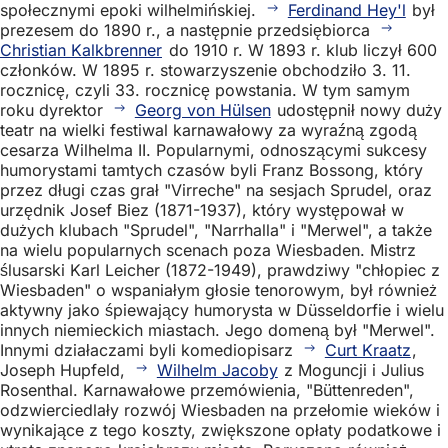
społecznymi epoki wilhelmińskiej.
Ferdinand Hey'l
był
prezesem do 1890 r., a następnie przedsiębiorca
Christian Kalkbrenner
do 1910 r. W 1893 r. klub liczył 600
członków. W 1895 r. stowarzyszenie obchodziło 3. 11.
rocznicę, czyli 33. rocznicę powstania. W tym samym
roku dyrektor
Georg von Hülsen
udostępnił nowy duży
teatr na wielki festiwal karnawałowy za wyraźną zgodą
cesarza Wilhelma II. Popularnymi, odnoszącymi sukcesy
humorystami tamtych czasów byli Franz Bossong, który
przez długi czas grał "Virreche" na sesjach Sprudel, oraz
urzędnik Josef Biez (1871-1937), który występował w
dużych klubach "Sprudel", "Narrhalla" i "Merwel", a także
na wielu popularnych scenach poza Wiesbaden. Mistrz
ślusarski Karl Leicher (1872-1949), prawdziwy "chłopiec z
Wiesbaden" o wspaniałym głosie tenorowym, był również
aktywny jako śpiewający humorysta w Düsseldorfie i wielu
innych niemieckich miastach. Jego domeną był "Merwel".
Innymi działaczami byli komediopisarz
Curt Kraatz
,
Joseph Hupfeld,
Wilhelm Jacoby
z Moguncji i Julius
Rosenthal. Karnawałowe przemówienia, "Büttenreden",
odzwierciedlały rozwój Wiesbaden na przełomie wieków i
wynikające z tego koszty, zwiększone opłaty podatkowe i