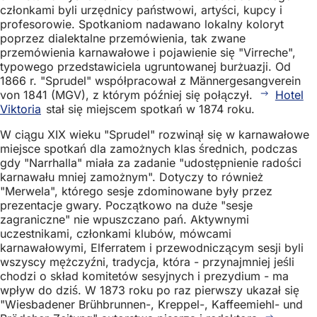
członkami byli urzędnicy państwowi, artyści, kupcy i
profesorowie. Spotkaniom nadawano lokalny koloryt
poprzez dialektalne przemówienia, tak zwane
przemówienia karnawałowe i pojawienie się "Virreche",
typowego przedstawiciela ugruntowanej burżuazji. Od
1866 r. "Sprudel" współpracował z Männergesangverein
von 1841 (MGV), z którym później się połączył.
Hotel
Viktoria
stał się miejscem spotkań w 1874 roku.
W ciągu XIX wieku "Sprudel" rozwinął się w karnawałowe
miejsce spotkań dla zamożnych klas średnich, podczas
gdy "Narrhalla" miała za zadanie "udostępnienie radości
karnawału mniej zamożnym". Dotyczy to również
"Merwela", którego sesje zdominowane były przez
prezentacje gwary. Początkowo na duże "sesje
zagraniczne" nie wpuszczano pań. Aktywnymi
uczestnikami, członkami klubów, mówcami
karnawałowymi, Elferratem i przewodniczącym sesji byli
wszyscy mężczyźni, tradycja, która - przynajmniej jeśli
chodzi o skład komitetów sesyjnych i prezydium - ma
wpływ do dziś. W 1873 roku po raz pierwszy ukazał się
"Wiesbadener Brühbrunnen-, Kreppel-, Kaffeemiehl- und