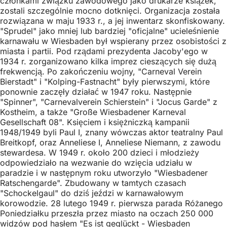
członkami związku zawodowego jako drukarze książek,
zostali szczególnie mocno dotknięci. Organizacja została
rozwiązana w maju 1933 r., a jej inwentarz skonfiskowany.
"Sprudel" jako mniej lub bardziej "oficjalne" ucieleśnienie
karnawału w Wiesbaden był wspierany przez osobistości z
miasta i partii. Pod rządami prezydenta Jacoby'ego w
1934 r. zorganizowano kilka imprez cieszących się dużą
frekwencją. Po zakończeniu wojny, "Carneval Verein
Bierstadt" i "Kolping-Fastnacht" były pierwszymi, które
ponownie zaczęły działać w 1947 roku. Następnie
"Spinner", "Carnevalverein Schierstein" i "Jocus Garde" z
Kostheim, a także "Große Wiesbadener Karneval
Gesellschaft 08". Księciem i księżniczką kampanii
1948/1949 byli Paul I, znany wówczas aktor teatralny Paul
Breitkopf, oraz Anneliese I, Anneliese Niemann, z zawodu
stewardesa. W 1949 r. około 200 dzieci i młodzieży
odpowiedziało na wezwanie do wzięcia udziału w
paradzie i w następnym roku utworzyło "Wiesbadener
Ratschengarde". Zbudowany w tamtych czasach
"Schockelgaul" do dziś jeździ w karnawałowym
korowodzie. 28 lutego 1949 r. pierwsza parada Różanego
Poniedziałku przeszła przez miasto na oczach 250 000
widzów pod hasłem "Es ist geglückt - Wiesbaden