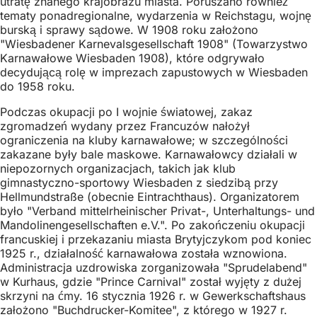
utratę znanego krajobrazu miasta. Poruszano również
tematy ponadregionalne, wydarzenia w Reichstagu, wojnę
burską i sprawy sądowe. W 1908 roku założono
"Wiesbadener Karnevalsgesellschaft 1908" (Towarzystwo
Karnawałowe Wiesbaden 1908), które odgrywało
decydującą rolę w imprezach zapustowych w Wiesbaden
do 1958 roku.
Podczas okupacji po I wojnie światowej, zakaz
zgromadzeń wydany przez Francuzów nałożył
ograniczenia na kluby karnawałowe; w szczególności
zakazane były bale maskowe. Karnawałowcy działali w
niepozornych organizacjach, takich jak klub
gimnastyczno-sportowy Wiesbaden z siedzibą przy
Hellmundstraße (obecnie Eintrachthaus). Organizatorem
było "Verband mittelrheinischer Privat-, Unterhaltungs- und
Mandolinengesellschaften e.V.". Po zakończeniu okupacji
francuskiej i przekazaniu miasta Brytyjczykom pod koniec
1925 r., działalność karnawałowa została wznowiona.
Administracja uzdrowiska zorganizowała "Sprudelabend"
w Kurhaus, gdzie "Prince Carnival" został wyjęty z dużej
skrzyni na ćmy. 16 stycznia 1926 r. w Gewerkschaftshaus
założono "Buchdrucker-Komitee", z którego w 1927 r.