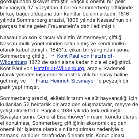
gördüğünden şikayet etmiştir. Bağcılık önemli bir gelir
kaynağıydı; 17. yüzyıldan itibaren Sommerberg çiftliğinde
birkaç bağcı olduğuna dair kanıtlar bulunmaktadır. 1816
yılında Sommerberg arazisi, 1806 yılında Nassau'nun bir
parçası haline gelen Frauenstein'a dahil edilmiştir.
Nassau'nun son kiracısı Valentin Wintermeyer, çiftliği
Nassau mülk yönetiminden satın almış ve kendi mülkü
olarak kabul etmiştir. 1843'te çıkan bir yangından sonra
Sommerberg çiftliği,
Kont Paul von Hatzfeldt-
Wildenburg
1872'de satın alana kadar hızla el değiştirdi.
Kont Paul von
Hatzfeldt-Wildenburg
, araziyi kademeli
olarak yeniden inşa ederek aristokratik bir saray haline
getirmiş ve
Franz Heinrich Siesmayer
'e peyzajlı bir
park yaptırmıştır.
Sommerberg arazisi, ekilebilir tarım ve süt hayvancılığı için
kullanılan 52 hektarlık bir araziden oluşmaktadır; meyve de
yetiştirilmektedir. Bağcılık 1936 yılında terk edilmiştir.
Savaştan sonra General Eisenhower'ın resmi konutu olarak
el konulması, Sommerberg çiftliğinin ekonomik açıdan
önemli bir işletme olarak sınıflandırılması nedeniyle o
zamanki sahipleri tarafından önlenmiştir. Konut binası