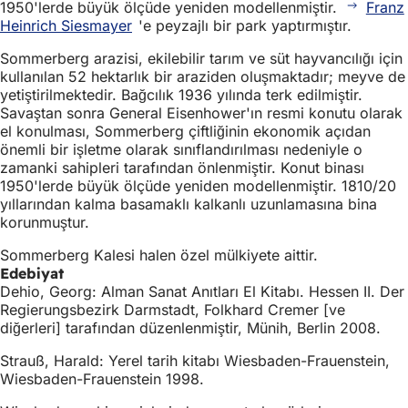
1950'lerde büyük ölçüde yeniden modellenmiştir.
Franz
Heinrich Siesmayer
'e peyzajlı bir park yaptırmıştır.
Sommerberg arazisi, ekilebilir tarım ve süt hayvancılığı için
kullanılan 52 hektarlık bir araziden oluşmaktadır; meyve de
yetiştirilmektedir. Bağcılık 1936 yılında terk edilmiştir.
Savaştan sonra General Eisenhower'ın resmi konutu olarak
el konulması, Sommerberg çiftliğinin ekonomik açıdan
önemli bir işletme olarak sınıflandırılması nedeniyle o
zamanki sahipleri tarafından önlenmiştir. Konut binası
1950'lerde büyük ölçüde yeniden modellenmiştir. 1810/20
yıllarından kalma basamaklı kalkanlı uzunlamasına bina
korunmuştur.
Sommerberg Kalesi halen özel mülkiyete aittir.
Edebiyat
Dehio, Georg: Alman Sanat Anıtları El Kitabı. Hessen II. Der
Regierungsbezirk Darmstadt, Folkhard Cremer [ve
diğerleri] tarafından düzenlenmiştir, Münih, Berlin 2008.
Strauß, Harald: Yerel tarih kitabı Wiesbaden-Frauenstein,
Wiesbaden-Frauenstein 1998.