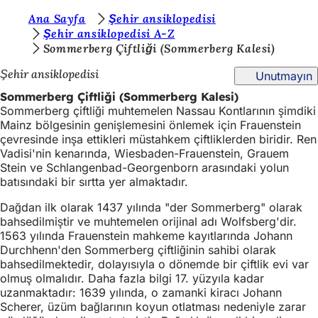
B
Ana Sayfa
Şehir ansiklopedisi
İçeriğe atla
Şehir ansiklopedisi A-Z
u
Sommerberg Çiftliği (Sommerberg Kalesi)
r
Şehir ansiklopedisi
Unutmayın
a
Sommerberg Çiftliği (Sommerberg Kalesi)
d
Sommerberg çiftliği muhtemelen Nassau Kontlarının şimdiki
Mainz bölgesinin genişlemesini önlemek için Frauenstein
a
çevresinde inşa ettikleri müstahkem çiftliklerden biridir. Ren
s
Vadisi'nin kenarında, Wiesbaden-Frauenstein, Grauem
Stein ve Schlangenbad-Georgenborn arasındaki yolun
ı
batısındaki bir sırtta yer almaktadır.
n
Dağdan ilk olarak 1437 yılında "der Sommerberg" olarak
ı
bahsedilmiştir ve muhtemelen orijinal adı Wolfsberg'dir.
1563 yılında Frauenstein mahkeme kayıtlarında Johann
z
Durchhenn'den Sommerberg çiftliğinin sahibi olarak
:
bahsedilmektedir, dolayısıyla o dönemde bir çiftlik evi var
olmuş olmalıdır. Daha fazla bilgi 17. yüzyıla kadar
uzanmaktadır: 1639 yılında, o zamanki kiracı Johann
Scherer, üzüm bağlarının koyun otlatması nedeniyle zarar