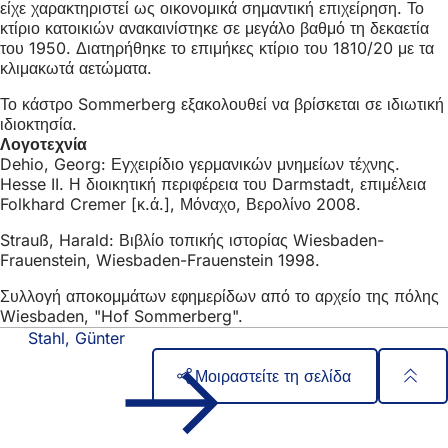
είχε χαρακτηριστεί ως οικονομικά σημαντική επιχείρηση. Το
κτίριο κατοικιών ανακαινίστηκε σε μεγάλο βαθμό τη δεκαετία
του 1950. Διατηρήθηκε το επιμήκες κτίριο του 1810/20 με τα
κλιμακωτά αετώματα.
Το κάστρο Sommerberg εξακολουθεί να βρίσκεται σε ιδιωτική
ιδιοκτησία.
Λογοτεχνία
Dehio, Georg: Εγχειρίδιο γερμανικών μνημείων τέχνης.
Hesse II. Η διοικητική περιφέρεια του Darmstadt, επιμέλεια
Folkhard Cremer [κ.ά.], Μόναχο, Βερολίνο 2008.
Strauß, Harald: Βιβλίο τοπικής ιστορίας Wiesbaden-
Frauenstein, Wiesbaden-Frauenstein 1998.
Συλλογή αποκομμάτων εφημερίδων από το αρχείο της πόλης
Wiesbaden, "Hof Sommerberg".
Stahl, Günter
Μοιραστείτε τη σελίδα
Περιοχή
Γρήγορη πρόσβαση
ποδιών