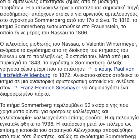
ότι οι αμπελώνες υπέστησαν ζημιές από τη βόσκηση
προβάτων. Η αμπελοκαλλιέργεια αποτελούσε σημαντική πηγή
εισοδήματος- υπάρχουν στοιχεία για αρκετούς αμπελουργούς
στο αγρόκτημα Sommerberg από τον 17ο αιώνα. Το 1816, το
κτήμα Sommerberg ενσωματώθηκε στο Frauenstein, το
οποίο έγινε μέρος του Nassau το 1806.
Ο τελευταίος μισθωτής του Nassau, ο Valentin Wintermeyer,
αγόρασε το αγρόκτημα από τη διοίκηση του κτήματος του
Nassau και το παρέλαβε ως ιδιοκτησία του. Μετά από μια
πυρκαγιά το 1843, το αγρόκτημα Sommerberg άλλαξε
γρήγορα χέρια μέχρι που το απέκτησε
ο κόμης Paul von
Hatzfeldt-Wildenburg
το 1872. Ανακατασκεύασε σταδιακά το
κτήμα σε μια ανακτορική αριστοκρατική κατοικία και ανέθεσε
στον
Franz Heinrich Siesmayer
να δημιουργήσει ένα
διαμορφωμένο πάρκο.
Το κτήμα Sommerberg περιλαμβάνει 52 εκτάρια γης που
χρησιμοποιούνται για αροτραίες καλλιέργειες και
γαλακτοκομία- καλλιεργούνται επίσης φρούτα. Η αμπελουργία
εγκαταλείφθηκε το 1936. Η κατάσχεση μετά τον πόλεμο ως
επίσημη κατοικία του στρατηγού Αϊζενχάουερ αποφεύχθηκε
από τους τότε ιδιοκτήτες, καθώς το αγρόκτημα Sommerberg