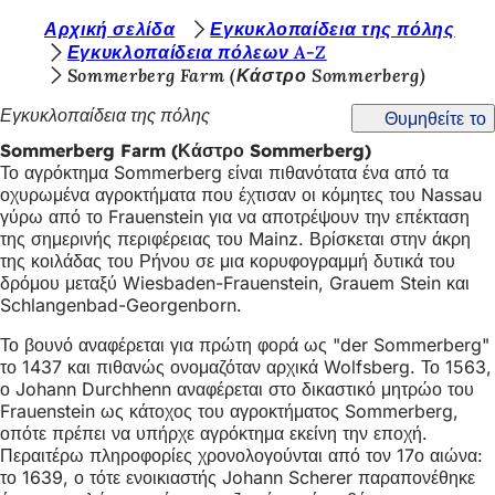
Β
Αρχική σελίδα
Εγκυκλοπαίδεια της πόλης
Μετάβαση στο περιεχόμενο
Εγκυκλοπαίδεια πόλεων A-Z
ρ
Sommerberg Farm (Κάστρο Sommerberg)
ί
Εγκυκλοπαίδεια της πόλης
Θυμηθείτε το
σ
Sommerberg Farm (Κάστρο Sommerberg)
κ
Το αγρόκτημα Sommerberg είναι πιθανότατα ένα από τα
οχυρωμένα αγροκτήματα που έχτισαν οι κόμητες του Nassau
ε
γύρω από το Frauenstein για να αποτρέψουν την επέκταση
σ
της σημερινής περιφέρειας του Mainz. Βρίσκεται στην άκρη
της κοιλάδας του Ρήνου σε μια κορυφογραμμή δυτικά του
τ
δρόμου μεταξύ Wiesbaden-Frauenstein, Grauem Stein και
ε
Schlangenbad-Georgenborn.
ε
Το βουνό αναφέρεται για πρώτη φορά ως "der Sommerberg"
το 1437 και πιθανώς ονομαζόταν αρχικά Wolfsberg. Το 1563,
δ
ο Johann Durchhenn αναφέρεται στο δικαστικό μητρώο του
ώ
Frauenstein ως κάτοχος του αγροκτήματος Sommerberg,
οπότε πρέπει να υπήρχε αγρόκτημα εκείνη την εποχή.
:
Περαιτέρω πληροφορίες χρονολογούνται από τον 17ο αιώνα:
το 1639, ο τότε ενοικιαστής Johann Scherer παραπονέθηκε