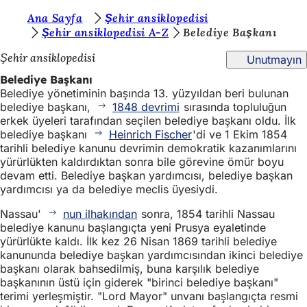
B
Ana Sayfa
Şehir ansiklopedisi
İçeriğe atla
Şehir ansiklopedisi A-Z
Belediye Başkanı
u
Şehir ansiklopedisi
Unutmayın
r
Belediye Başkanı
a
Belediye yönetiminin başında 13. yüzyıldan beri bulunan
d
belediye başkanı,
1848 devrimi
sırasında topluluğun
erkek üyeleri tarafından seçilen belediye başkanı oldu. İlk
a
belediye başkanı
Heinrich Fischer
'di ve 1 Ekim 1854
s
tarihli belediye kanunu devrimin demokratik kazanımlarını
yürürlükten kaldırdıktan sonra bile görevine ömür boyu
ı
devam etti. Belediye başkan yardımcısı, belediye başkan
n
yardımcısı ya da belediye meclis üyesiydi.
ı
Nassau'
nun ilhakından
sonra, 1854 tarihli Nassau
belediye kanunu başlangıçta yeni Prusya eyaletinde
z
yürürlükte kaldı. İlk kez 26 Nisan 1869 tarihli belediye
:
kanununda belediye başkan yardımcısından ikinci belediye
başkanı olarak bahsedilmiş, buna karşılık belediye
başkanının üstü için giderek "birinci belediye başkanı"
terimi yerleşmiştir. "Lord Mayor" unvanı başlangıçta resmi