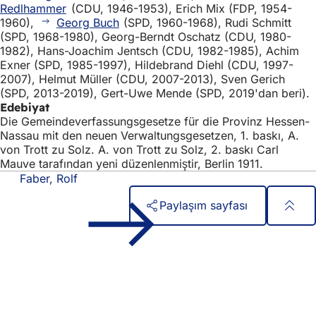
Redlhammer
(CDU, 1946-1953), Erich Mix (FDP, 1954-
1960),
Georg Buch
(SPD, 1960-1968), Rudi Schmitt
(SPD, 1968-1980), Georg-Berndt Oschatz (CDU, 1980-
1982), Hans-Joachim Jentsch (CDU, 1982-1985), Achim
Exner (SPD, 1985-1997), Hildebrand Diehl (CDU, 1997-
2007), Helmut Müller (CDU, 2007-2013), Sven Gerich
(SPD, 2013-2019), Gert-Uwe Mende (SPD, 2019'dan beri).
Edebiyat
Die Gemeindeverfassungsgesetze für die Provinz Hessen-
Nassau mit den neuen Verwaltungsgesetzen, 1. baskı, A.
von Trott zu Solz. A. von Trott zu Solz, 2. baskı Carl
Mauve tarafından yeni düzenlenmiştir, Berlin 1911.
Faber, Rolf
Paylaşım sayfası
Ayak
Hızlı erişim
bölgesi
Tüm hizmetler
Etkinlik takvimi
Vatandaşlık ofisi
Web sitesi hakkında geri bildirim