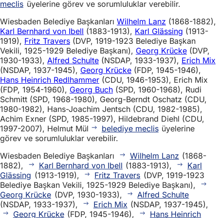
meclis
üyelerine görev ve sorumluluklar verebilir.
Wiesbaden Belediye Başkanları
Wilhelm Lanz
(1868-1882),
Karl Bernhard von Ibell
(1883-1913),
Karl Glässing
(1913-
1919),
Fritz Travers
(DVP, 1919-1923 Belediye Başkan
Vekili, 1925-1929 Belediye Başkanı),
Georg Krücke
(DVP,
1930-1933),
Alfred Schulte
(NSDAP, 1933-1937),
Erich Mix
(NSDAP, 1937-1945),
Georg Krücke
(FDP, 1945-1946),
Hans Heinrich Redlhammer
(CDU, 1946-1953), Erich Mix
(FDP, 1954-1960),
Georg Buch
(SPD, 1960-1968), Rudi
Schmitt (SPD, 1968-1980), Georg-Berndt Oschatz (CDU,
1980-1982), Hans-Joachim Jentsch (CDU, 1982-1985),
Achim Exner (SPD, 1985-1997), Hildebrand Diehl (CDU,
1997-2007), Helmut Mül
belediye meclis
üyelerine
görev ve sorumluluklar verebilir.
Wiesbaden Belediye Başkanları
Wilhelm Lanz
(1868-
1882),
Karl Bernhard von Ibell
(1883-1913),
Karl
Glässing
(1913-1919),
Fritz Travers
(DVP, 1919-1923
Belediye Başkan Vekili, 1925-1929 Belediye Başkanı),
Georg Krücke
(DVP, 1930-1933),
Alfred Schulte
(NSDAP, 1933-1937),
Erich Mix
(NSDAP, 1937-1945),
Georg Krücke
(FDP, 1945-1946),
Hans Heinrich