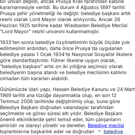
bir unvan değildi, ancak Prusya Kralı tarafından kabine
kararnamesiyle verildi. Bu durum 4 Ağustos 1897 tarihli
Prusya şehir yönetmeliği ile değişti: belediye başkanı artık
resmi olarak Lord Mayor olarak anılıyordu. Ancak 26
Haziran 1925 tarihine kadar Wiesbaden Belediye Meclisi
"Lord Mayor" resmi unvanını kullanmamıştır.
1933'ten sonra belediye özyönetiminin büyük ölçüde yok
edilmesinin ardından, daha önce Prusya'da uygulanan
belediye yasası 1 Ocak 1934'te Nasyonal Sosyalist ilkelere
göre standartlaştırıldı: Führer ilkesine uygun olarak,
"belediye başkanı" artık on iki yıllığına seçimsiz olarak
belediyenin başına atandı ve belediye meclisinin katılımı
olmadan tüm kararları alabildi.
Günümüzde idari yapı, Hessen Belediye Kanunu ve 24 Mart
1969 tarihli ana tüzüğe dayanmakta olup, en son 12
Temmuz 2006 tarihinde değiştirilmiş olup, buna göre
Belediye Başkanı doğrudan vatandaşlar tarafından
seçilmekte ve görev süresi altı yıldır. Belediye Başkanı
önemli etkinliklerde şehri temsil eder, tüm çalışanların
amiridir ve idareyi yönetir ve denetler.
Belediye meclisi
toplantılarına başkanlık eder ve doğrudan
belediye