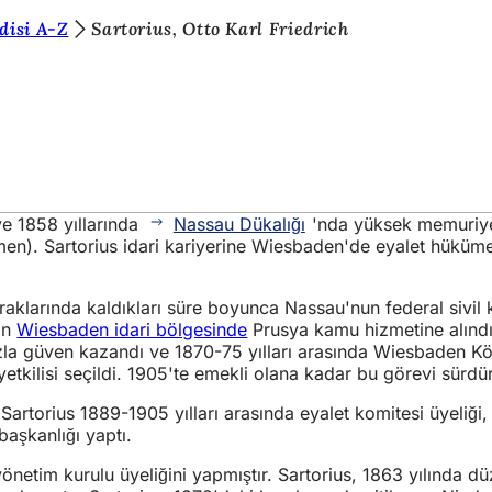
disi A-Z
Sartorius, Otto Karl Friedrich
ve 1858 yıllarında
Nassau Dükalığı
'nda yüksek memuriyet i
men). Sartorius idari kariyerine Wiesbaden'de eyalet hüküm
klarında kaldıkları süre boyunca Nassau'nun federal sivil ko
an
Wiesbaden idari bölgesinde
Prusya kamu hizmetine alındı
fazla güven kazandı ve 1870-75 yılları arasında Wiesbaden Kör
tkilisi seçildi. 1905'te emekli olana kadar bu görevi sürdürd
ir. Sartorius 1889-1905 yılları arasında eyalet komitesi üyeli
aşkanlığı yaptı.
yönetim kurulu üyeliğini yapmıştır. Sartorius, 1863 yılında 