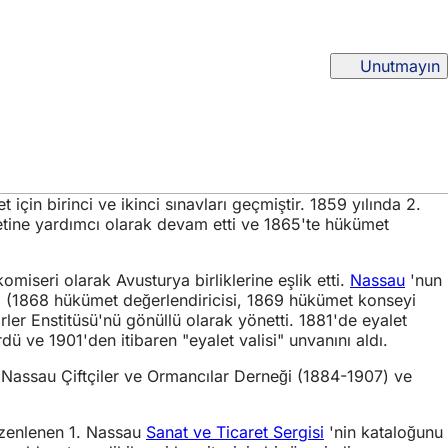
Unutmayın
çin birinci ve ikinci sınavları geçmiştir. 1859 yılında 2.
etine yardımcı olarak devam etti ve 1865'te hükümet
miseri olarak Avusturya birliklerine eşlik etti.
Nassau
'nun
 (1868 hükümet değerlendiricisi, 1869 hükümet konseyi
ler Enstitüsü'nü gönüllü olarak yönetti. 1881'de eyalet
ü ve 1901'den itibaren "eyalet valisi" unvanını aldı.
ği, Nassau Çiftçiler ve Ormancılar Derneği (1884-1907) ve
düzenlenen 1. Nassau
Sanat ve Ticaret Sergisi
'nin kataloğunu