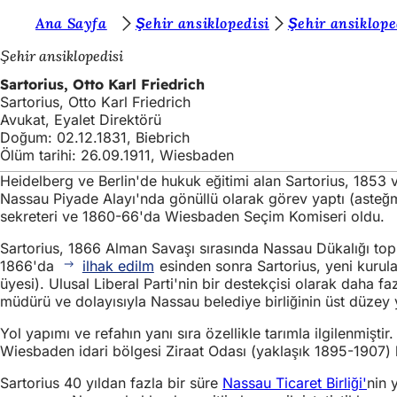
B
Ana Sayfa
Şehir ansiklopedisi
Şehir ansiklope
İçeriğe atla
u
Şehir ansiklopedisi
r
Sartorius, Otto Karl Friedrich
Sartorius, Otto Karl Friedrich
a
Avukat, Eyalet Direktörü
d
Doğum: 02.12.1831, Biebrich
Ölüm tarihi: 26.09.1911, Wiesbaden
a
Heidelberg ve Berlin'de hukuk eğitimi alan Sartorius, 1853 
s
Nassau Piyade Alayı'nda gönüllü olarak görev yaptı (asteğ
ı
sekreteri ve 1860-66'da Wiesbaden Seçim Komiseri oldu.
n
Sartorius, 1866 Alman Savaşı sırasında Nassau Dükalığı topra
1866'da
ilhak edilm
esinden sonra Sartorius, yeni kurul
ı
üyesi). Ulusal Liberal Parti'nin bir destekçisi olarak daha 
z
müdürü ve dolayısıyla Nassau belediye birliğinin üst düzey ye
:
Yol yapımı ve refahın yanı sıra özellikle tarımla ilgilenmişt
Wiesbaden idari bölgesi Ziraat Odası (yaklaşık 1895-1907) b
Sartorius 40 yıldan fazla bir süre
Nassau Ticaret Birliği'
nin 