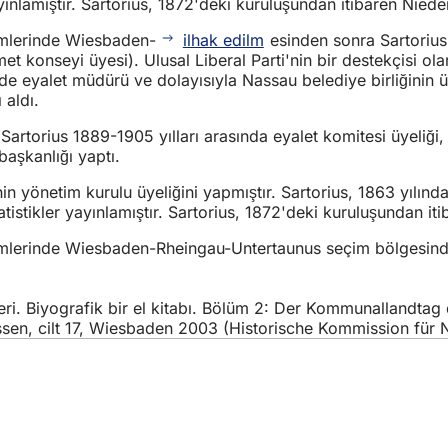
ınlamıştır. Sartorius, 1872'deki kuruluşundan itibaren Nieder
çimlerinde Wiesbaden-
ilhak edilm
esinden sonra Sartorius
t konseyi üyesi). Ulusal Liberal Parti'nin bir destekçisi ol
e eyalet müdürü ve dolayısıyla Nassau belediye birliğinin üs
 aldı.
ir. Sartorius 1889-1905 yılları arasında eyalet komitesi üyeli
aşkanlığı yaptı.
nin yönetim kurulu üyeliğini yapmıştır. Sartorius, 1863 yılı
stikler yayınlamıştır. Sartorius, 1872'deki kuruluşundan itib
eçimlerinde Wiesbaden-Rheingau-Untertaunus seçim bölgesinde
leri. Biyografik bir el kitabı. Bölüm 2: Der Kommunallandt
en, cilt 17, Wiesbaden 2003 (Historische Kommission für Na