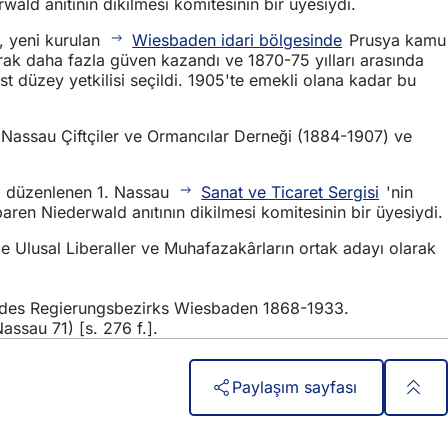
wald anıtının dikilmesi komitesinin bir üyesiydi.
, yeni kurulan
Wiesbaden idari bölgesinde
Prusya kamu
arak daha fazla güven kazandı ve 1870-75 yılları arasında
t düzey yetkilisi seçildi. 1905'te emekli olana kadar bu
ği, Nassau Çiftçiler ve Ormancılar Derneği (1884-1907) ve
nda düzenlenen 1. Nassau
Sanat ve Ticaret Sergisi
'nin
aren Niederwald anıtının dikilmesi komitesinin bir üyesiydi.
 Ulusal Liberaller ve Muhafazakârların ortak adayı olarak
ag des Regierungsbezirks Wiesbaden 1868-1933.
ssau 71) [s. 276 f.].
Paylaşım sayfası