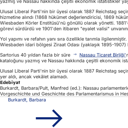
yazmış ve Nassau hakkında çeşitli ekonomik istatistikler yay
Ulusal Liberal Parti'nin bir üyesi olarak 1887 Reichstag se
hizmetine alındı (1868 hükümet değerlendiricisi, 1869 hüküme
Wiesbaden Körler Enstitüsü'nü gönüllü olarak yönetti. 1881'd
görevi sürdürdü ve 1901'den itibaren "eyalet valisi" unvanını
Yol yapımı ve refahın yanı sıra özellikle tarımla ilgilenmişt
Wiesbaden idari bölgesi Ziraat Odası (yaklaşık 1895-1907) b
Sartorius 40 yıldan fazla bir süre
Nassau Ticaret Birliği'
kataloğunu yazmış ve Nassau hakkında çeşitli ekonomik istati
Ulusal Liberal Parti'nin bir üyesi olarak 1887 Reichstag s
yer aldı, ancak vekâlet alamadı.
Edebiyat
Burkardt, Barbara/Pult, Manfred (ed.): Nassau parlamenter
Vorgeschichte und Geschichte des Parlamentarismus in Hess
Burkardt, Barbara
Ayak
Hızlı erişim