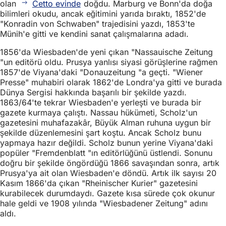
olan
Cetto evinde
doğdu. Marburg ve Bonn'da doğa
bilimleri okudu, ancak eğitimini yarıda bıraktı, 1852'de
"Konradin von Schwaben" trajedisini yazdı, 1853'te
Münih'e gitti ve kendini sanat çalışmalarına adadı.
1856'da Wiesbaden'de yeni çıkan "Nassauische Zeitung
"un editörü oldu. Prusya yanlısı siyasi görüşlerine rağmen
1857'de Viyana'daki "Donauzeitung "a geçti. "Wiener
Presse" muhabiri olarak 1862'de Londra'ya gitti ve burada
Dünya Sergisi hakkında başarılı bir şekilde yazdı.
1863/64'te tekrar Wiesbaden'e yerleşti ve burada bir
gazete kurmaya çalıştı. Nassau hükümeti, Scholz'un
gazetesini muhafazakâr, Büyük Alman ruhuna uygun bir
şekilde düzenlemesini şart koştu. Ancak Scholz bunu
yapmaya hazır değildi. Scholz bunun yerine Viyana'daki
popüler "Fremdenblatt "ın editörlüğünü üstlendi. Sonunu
doğru bir şekilde öngördüğü 1866 savaşından sonra, artık
Prusya'ya ait olan Wiesbaden'e döndü. Artık ilk sayısı 20
Kasım 1866'da çıkan "Rheinischer Kurier" gazetesini
kurabilecek durumdaydı. Gazete kısa sürede çok okunur
hale geldi ve 1908 yılında "Wiesbadener Zeitung" adını
aldı.