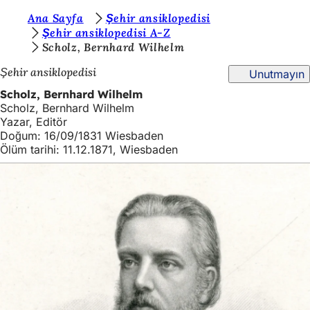
B
Ana Sayfa
Şehir ansiklopedisi
İçeriğe atla
Şehir ansiklopedisi A-Z
u
Scholz, Bernhard Wilhelm
r
Şehir ansiklopedisi
Unutmayın
a
Scholz, Bernhard Wilhelm
d
Scholz, Bernhard Wilhelm
Yazar, Editör
a
Doğum: 16/09/1831 Wiesbaden
s
Ölüm tarihi: 11.12.1871, Wiesbaden
ı
n
ı
z
: