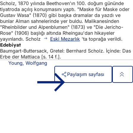
Scholz, 1870 yılında Beethoven'ın 100. doğum gününde
tiyatroda açılış konuşmasını yaptı. "Maske für Maske oder
Gustav Wasa" (1870) gibi başka dramalar da yazdı ve
bunlar Alman sahnelerinde yer buldu. Malikanesinden
"Rheinbilder und Alpenblumen" (1873) ve "Die Jericho-
Rose" (1906) başlığı altında Rheingau'dan hikayeler
yayınlandı. Scholz
Eski Mezarlık
'ta toprağa verildi.
Edebiyat
Baumgart-Buttersack, Gretel: Bernhard Scholz. İçinde: Das
Erbe der Mattiaca [s. 14 f.].
Young, Wolfgang
Paylaşım sayfası
Ayak
Hızlı erişim
bölgesi
Tüm hizmetler
Etkinlik takvimi
Vatandaşlık ofisi
Web sitesi hakkında geri bildirim