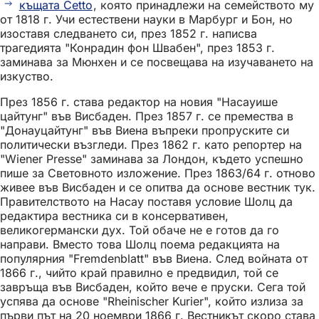
къщата Cetto
, която принадлежи на семейството му
от 1818 г. Учи естествени науки в Марбург и Бон, но
изоставя следването си, през 1852 г. написва
трагедията "Конрадин фон Швабен", през 1853 г.
заминава за Мюнхен и се посвещава на изучаването на
изкуство.
През 1856 г. става редактор на новия "Насауише
цайтунг" във Висбаден. През 1857 г. се премества в
"Донауцайтунг" във Виена въпреки пропруските си
политически възгледи. През 1862 г. като репортер на
"Wiener Presse" заминава за Лондон, където успешно
пише за Световното изложение. През 1863/64 г. отново
живее във Висбаден и се опитва да основе вестник тук.
Правителството на Насау поставя условие Шолц да
редактира вестника си в консервативен,
великогермански дух. Той обаче не е готов да го
направи. Вместо това Шолц поема редакцията на
популярния "Fremdenblatt" във Виена. След войната от
1866 г., чийто край правилно е предвидил, той се
завръща във Висбаден, който вече е пруски. Сега той
успява да основе "Rheinischer Kurier", който излиза за
първи път на 20 ноември 1866 г. Вестникът скоро става