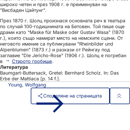
широко четен и през 1908 г. е преименуван на
"Висбаден Цайтунг".
През 1870 г. Шолц произнася основната реч в театъра
по случай 100-годишнината на Бетовен. Той пише още
драми като "Maske für Maske oder Gustav Wasa" (1870
г.), които също намират място на немските сцени. От
неговото имение са публикувани "Rheinbilder und
Alpenblumen" (1873 г.) и разкази от Рейнгау под
заглавие "Die Jericho-Rose" (1906 г.). Шолц е погребан
в
Старото гробище
.
Литература
Baumgart-Buttersack, Gretel: Bernhard Scholz. In: Das
Erbe der Mattiaca [p. 14 f.].
Young, Wolfgang
Споделяне на страницата
Област
Бърз достъп
на
Всички услуги
Календар на събитията
стъпалата
Служба за граждани