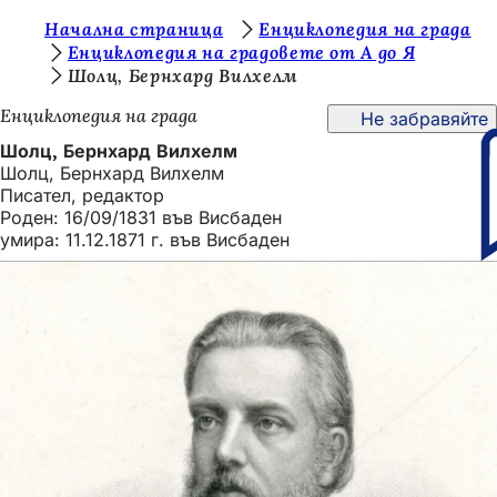
В
Начална страница
Енциклопедия на града
Преминаване към съдържанието
Енциклопедия на градовете от А до Я
и
Шолц, Бернхард Вилхелм
е
Енциклопедия на града
Не забравяйте
с
Шолц, Бернхард Вилхелм
т
Шолц, Бернхард Вилхелм
Писател, редактор
е
Роден: 16/09/1831 във Висбаден
т
умира: 11.12.1871 г. във Висбаден
у
к
: