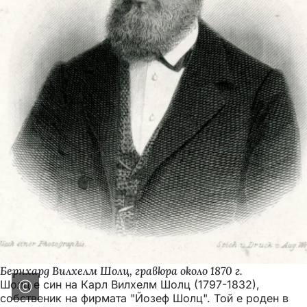
Бернхард Вилхелм Шолц, гравюра около 1870 г.
Шолц е син на Карл Вилхелм Шолц (1797-1832),
собственик на фирмата "Йозеф Шолц". Той е роден в