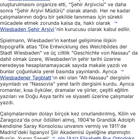
oluşturulmasını organize etti, "Şehir Arşivcisi" ve daha
sonra "Şehir Arşivi Müdürü" olarak atandı. Her ne kadar
çalışmalarının doğru bir şekilde tanınması için sürekli
mücadele etmek zorunda kalsa da, haklı olarak
Wiesbaden Şehir Arşivi
'nin kurucusu olarak kabul edilir.
Spielmann, Wiesbaden'in kentsel gelişimine ilişkin
topografik atlas "Die Entwicklung des Weichbildes der
Stadt Wiesbaden" ve üç ciltlik "Geschichte von Nassau" da
dahil olmak üzere, Wiesbaden'in şehir tarihi üzerine
neredeyse hesaplanamayacak sayıda makale yazdı ve
bunlar çoğunlukla yerel basında yayınlandı. Ayrıca
Wiesbadener Tagblatt
'ın eki olan "Alt-Nassau" dergisini
yayınladı ve "Nassovia" yerel tarih dergisini kurdu. Ayrıca
romanlar, kısa öyküler, dramalar ve şiirler, çeşitli eğitim
yazıları ve Doğu Asya tarihi ve siyaseti üzerine çalışmalar
yazdı.
Çalışmalarından dolayı birçok kez onurlandırılmış, Köln ve
Zaragoza'da onur ödülleri almış, 1904'te Grandük Adolph
kendisine Saray Konsolosu unvanını vermiş ve 1911'de
Madrid'deki İspanyol Şiir Akademisi üyeliğine atanmıştır.
Bugün, Yunan Şapeli'
nin (Aziz Elisabeth Rus Ortodoks