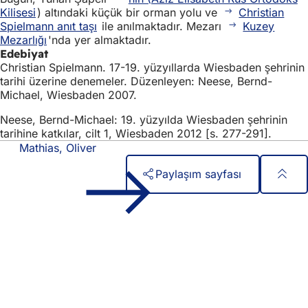
Kilisesi
) altındaki küçük bir orman yolu ve
Christian
Spielmann anıt taşı
ile anılmaktadır. Mezarı
Kuzey
Mezarlığı
'nda yer almaktadır.
Edebiyat
Christian Spielmann. 17-19. yüzyıllarda Wiesbaden şehrinin
tarihi üzerine denemeler. Düzenleyen: Neese, Bernd-
Michael, Wiesbaden 2007.
Neese, Bernd-Michael: 19. yüzyılda Wiesbaden şehrinin
tarihine katkılar, cilt 1, Wiesbaden 2012 [s. 277-291].
Mathias, Oliver
Paylaşım sayfası
Ayak
Hızlı erişim
bölgesi
Tüm hizmetler
Etkinlik takvimi
Vatandaşlık ofisi
Web sitesi hakkında geri bildirim