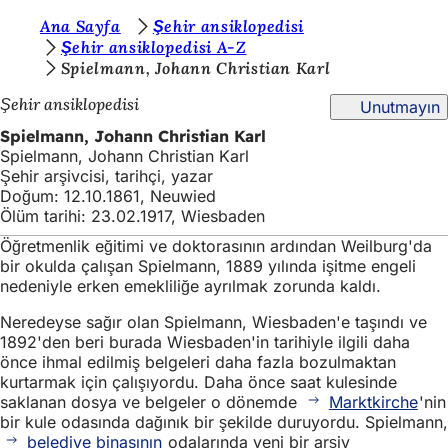
B
Ana Sayfa
Şehir ansiklopedisi
İçeriğe atla
Şehir ansiklopedisi A-Z
u
Spielmann, Johann Christian Karl
r
Şehir ansiklopedisi
Unutmayın
a
Spielmann, Johann Christian Karl
d
Spielmann, Johann Christian Karl
Şehir arşivcisi, tarihçi, yazar
a
Doğum: 12.10.1861, Neuwied
s
Ölüm tarihi: 23.02.1917, Wiesbaden
ı
Öğretmenlik eğitimi ve doktorasının ardından Weilburg'da
bir okulda çalışan Spielmann, 1889 yılında işitme engeli
n
nedeniyle erken emekliliğe ayrılmak zorunda kaldı.
ı
Neredeyse sağır olan Spielmann, Wiesbaden'e taşındı ve
z
1892'den beri burada Wiesbaden'in tarihiyle ilgili daha
önce ihmal edilmiş belgeleri daha fazla bozulmaktan
:
kurtarmak için çalışıyordu. Daha önce saat kulesinde
saklanan dosya ve belgeler o dönemde
Marktkirche
'nin
bir kule odasında dağınık bir şekilde duruyordu. Spielmann,
belediye binasının
odalarında yeni bir arşiv