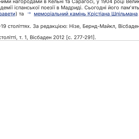
ними нагородами в Кельні та Сарагосі, у 1904 році Вел
демії іспанської поезії в Мадриді. Сьогодні його пам'я
завети
) та
меморіальний камінь Крістіана Шпільмана
7-19 століттях. За редакцією: Нізе, Бернд-Майкл, Вісбаде
олітті, т. 1, Вісбаден 2012 [с. 277-291].
и
подій
громадян
зв'язок на сайті
ння захисту даних