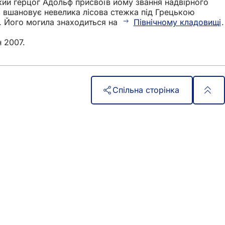
икий герцог Адольф присвоїв йому звання надвірного
ть вшановує невелика лісова стежка під Грецькою
. Його могила знаходиться на
Північному кладовищі
.
н 2007.
Спільна сторінка