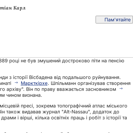
стіан Карл
Пам'ятайте
1889 році не був змушений достроково піти на пенсію
нди з історії Вісбадена від подальшого руйнування.
імнаті
Маркткірхе
. Шпільманн організував створення
ого архіву". Він по праву вважається засновником
им чином визнана.
 місцевій пресі, зокрема топографічний атлас міського
 Він також видавав журнал "Alt-Nassau", додаток до
ами і вірші, кілька освітніх праць і робіт з історії та