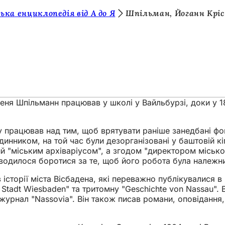
ька енциклопедія від А до Я
Шпільман, Йоганн Крі
упеня Шпільманн працював у школі у Вайльбурзі, доки у 
ку працював над тим, щоб врятувати раніше занедбані фо
одинником, на той час були дезорганізовані у баштовій к
ий "міським архіваріусом", а згодом "директором міськ
оводилося боротися за те, щоб його робота була належн
 історії міста Вісбадена, які переважно публікувалися в
r Stadt Wiesbaden" та тритомну "Geschichte von Nassau".
журнал "Nassovia". Він також писав романи, оповідання, др