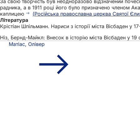
За свою творчість був неодноразово відзначений почес
радника, а в 1911 році його було призначено членом Ака
каплицею
(Російська православна церква Святої Єли
Література
Крістіан Шпільманн. Нариси з історії міста Вісбаден у 1
Ніз, Бернд-Майкл: Внесок в історію міста Вісбаден у 19 ст
Матіас, Олівер
Зона
Швидкий доступ
для
Всі послуг
Календар 
ніг
Офіс для 
Зворотній 
Юридичні питання
Налаштува