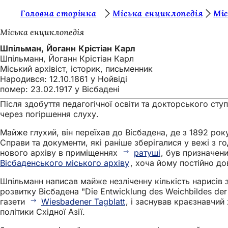
Т
Головна сторінка
Міська енциклопедія
Міс
Перейти до змісту
и
Міська енциклопедія
т
Шпільман, Йоганн Крістіан Карл
Шпільманн, Йоганн Крістіан Карл
у
Міський архівіст, історик, письменник
т
Народився: 12.10.1861 у Нойвіді
помер: 23.02.1917 у Вісбадені
:
Після здобуття педагогічної освіти та докторського ст
через погіршення слуху.
Майже глухий, він переїхав до Вісбадена, де з 1892 ро
Справи та документи, які раніше зберігалися у вежі з г
нового архіву в приміщеннях
ратуші
, був призначен
Вісбаденського міського архіву
, хоча йому постійно д
Шпільманн написав майже незліченну кількість нарисів з
розвитку Вісбадена "Die Entwicklung des Weichbildes de
газети
Wiesbadener Tagblatt
, і заснував краєзнавчий 
політики Східної Азії.