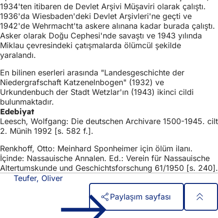
1934'ten itibaren de Devlet Arşivi Müşaviri olarak çalıştı.
1936'da Wiesbaden'deki Devlet Arşivleri'ne geçti ve
1942'de Wehrmacht'ta askere alınana kadar burada çalıştı.
Asker olarak Doğu Cephesi'nde savaştı ve 1943 yılında
Miklau çevresindeki çatışmalarda ölümcül şekilde
yaralandı.
En bilinen eserleri arasında "Landesgeschichte der
Niedergrafschaft Katzenelnbogen" (1932) ve
Urkundenbuch der Stadt Wetzlar'ın (1943) ikinci cildi
bulunmaktadır.
Edebiyat
Leesch, Wolfgang: Die deutschen Archivare 1500-1945. cilt
2. Münih 1992 [s. 582 f.].
Renkhoff, Otto: Meinhard Sponheimer için ölüm ilanı.
İçinde: Nassauische Annalen. Ed.: Verein für Nassauische
Altertumskunde und Geschichtsforschung 61/1950 [s. 240].
Teufer, Oliver
Paylaşım sayfası
Ayak
Hızlı erişim