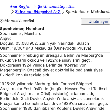
B
Ana Sayfa
Şehir ansiklopedisi
İçeriğe atla
Şehir ansiklopedisi A-Z
Sponheimer, Meinhard
u
Şehir ansiklopedisi
Unutmayın
r
Sponheimer, Meinhard
a
Sponheimer, Meinhard
d
Arşivci
Doğum: 05.08.1902, Zürih yakınlarındaki Bülach
a
Ölüm: 19/08/1943 Miklau'da (Güneydoğu Prusya)
s
Sponheimer Freiburg im Breisgau, Berlin ve Marburg'da
ı
hukuk ve tarih okudu ve 1922'de sınavlarını geçti.
Doktorasını 1924 yılında Berlin'de "Konrad von
n
Megenberg'in Ortaçağ devlet doktrini ile bağlantılı siyasi
fikirleri" konulu teziyle aldı.
ı
z
1925-28 yıllarında Marburg'daki Tarihsel Bölgesel
Araştırmalar Enstitüsü'nde (bugün: Hessen Eyaleti Tarihsel
:
Bölgesel Araştırmalar Ofisi) asistanlığını tamamladı,
Berlin'deki Gizli Devlet Arşivleri'nde arşiv asistanı olarak
Prusya kamu hizmetine katıldı ve 1929'da sınavlarını geçti.
Sponheimer 1930'dan itibaren Koblenz Devlet Arşivi'nde,