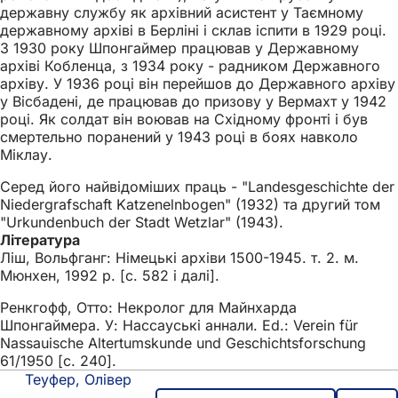
державну службу як архівний асистент у Таємному
державному архіві в Берліні і склав іспити в 1929 році.
З 1930 року Шпонгаймер працював у Державному
архіві Кобленца, з 1934 року - радником Державного
архіву. У 1936 році він перейшов до Державного архіву
у Вісбадені, де працював до призову у Вермахт у 1942
році. Як солдат він воював на Східному фронті і був
смертельно поранений у 1943 році в боях навколо
Міклау.
Серед його найвідоміших праць - "Landesgeschichte der
Niedergrafschaft Katzenelnbogen" (1932) та другий том
"Urkundenbuch der Stadt Wetzlar" (1943).
Література
Ліш, Вольфганг: Німецькі архіви 1500-1945. т. 2. м.
Мюнхен, 1992 р. [с. 582 і далі].
Ренкгофф, Отто: Некролог для Майнхарда
Шпонгаймера. У: Нассауські аннали. Ed.: Verein für
Nassauische Altertumskunde und Geschichtsforschung
61/1950 [с. 240].
Теуфер, Олівер