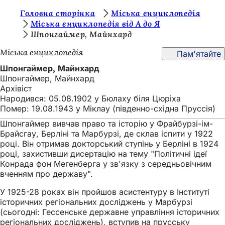
Т
Головна сторінка
Міська енциклопедія
Перейти до змісту
Міська енциклопедія від А до Я
и
Шпонгаймер, Майнхард
т
Міська енциклопедія
Пам'ятайте
у
Шпонгаймер, Майнхард
т
Шпонгаймер, Майнхард
Архівіст
:
Народився: 05.08.1902 у Бюлаху біля Цюріха
Помер: 19.08.1943 у Міклау (південно-східна Пруссія)
Шпонгаймер вивчав право та історію у Фрайбурзі-ім-
Брайсгау, Берліні та Марбурзі, де склав іспити у 1922
році. Він отримав докторський ступінь у Берліні в 1924
році, захистивши дисертацію на тему "Політичні ідеї
Конрада фон Мегенберга у зв'язку з середньовічним
вченням про державу".
У 1925-28 роках він пройшов асистентуру в Інституті
історичних регіональних досліджень у Марбурзі
(сьогодні: Гессенське державне управління історичних
регіональних досліджень), вступив на прусську