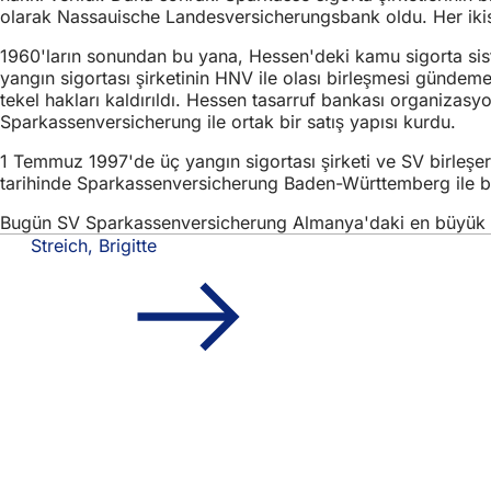
olarak Nassauische Landesversicherungsbank oldu. Her ikis
1960'ların sonundan bu yana, Hessen'deki kamu sigorta siste
yangın sigortası şirketinin HNV ile olası birleşmesi günde
tekel hakları kaldırıldı. Hessen tasarruf bankası organizas
Sparkassenversicherung ile ortak bir satış yapısı kurdu.
1 Temmuz 1997'de üç yangın sigortası şirketi ve SV birle
tarihinde Sparkassenversicherung Baden-Württemberg ile bi
Bugün SV Sparkassenversicherung Almanya'daki en büyük bin
Streich, Brigitte
Ayak
Hızlı erişim
bölgesi
Tüm h
Etkin
Vatan
Web s