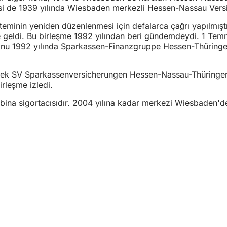
i de 1939 yılında Wiesbaden merkezli Hessen-Nassau Versic
minin yeniden düzenlenmesi için defalarca çağrı yapılmıştır
me geldi. Bu birleşme 1992 yılından beri gündemdeydi. 1 Te
yonu 1992 yılında Sparkassen-Finanzgruppe Hessen-Thüringen'
şerek SV Sparkassenversicherungen Hessen-Nassau-Thüringen
rleşme izledi.
a sigortacısıdır. 2004 yılına kadar merkezi Wiesbaden'deyd
izmetler
lik takvimi
daşlık ofisi
itesi hakkında geri bildirim