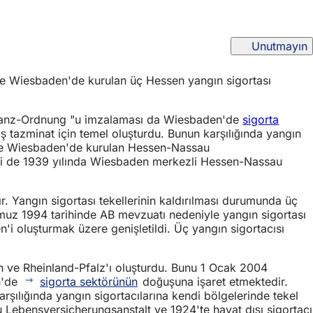
Unutmayın
t ve Wiesbaden'de kurulan üç Hessen yangın sigortası
anz-Ordnung "u imzalaması da Wiesbaden'de
sigorta
 tazminat için temel oluşturdu. Bunun karşılığında yangın
13'te Wiesbaden'de kurulan Hessen-Nassau
isi de 1939 yılında Wiesbaden merkezli Hessen-Nassau
. Yangın sigortası tekellerinin kaldırılması durumunda üç
mmuz 1994 tarihinde AB mevzuatı nedeniyle yangın sigortası
i oluşturmak üzere genişletildi. Üç yangın sigortacısı
 ve Rheinland-Pfalz'ı oluşturdu. Bunu 1 Ocak 2004
n'de
sigorta sektörünün
doğuşuna işaret etmektedir.
rşılığında yangın sigortacılarına kendi bölgelerinde tekel
 Lebensversicherungsanstalt ve 1924'te hayat dışı sigortacı