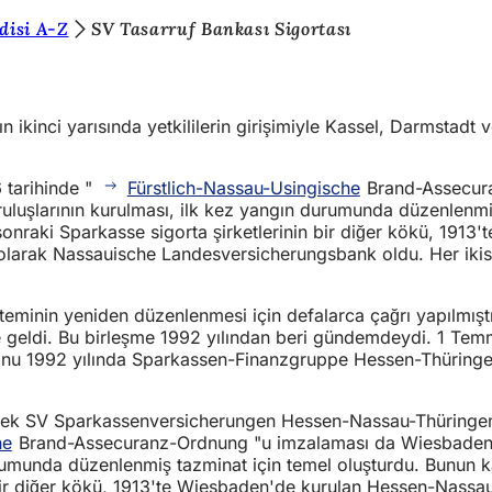
disi A-Z
SV Tasarruf Bankası Sigortası
 ikinci yarısında yetkililerin girişimiyle Kassel, Darmstad
 tarihinde "
Fürstlich-Nassau-Usingische
Brand-Assecur
uluşlarının kurulması, ilk kez yangın durumunda düzenlenmiş
a sonraki Sparkasse sigorta şirketlerinin bir diğer kökü, 19
ı olarak Nassauische Landesversicherungsbank oldu. Her ik
minin yeniden düzenlenmesi için defalarca çağrı yapılmıştır
me geldi. Bu birleşme 1992 yılından beri gündemdeydi. 1 Te
yonu 1992 yılında Sparkassen-Finanzgruppe Hessen-Thüringen'
şerek SV Sparkassenversicherungen Hessen-Nassau-Thüringen
he
Brand-Assecuranz-Ordnung "u imzalaması da Wiesbade
urumunda düzenlenmiş tazminat için temel oluşturdu. Bunun ka
 bir diğer kökü, 1913'te Wiesbaden'de kurulan Hessen-Nassau