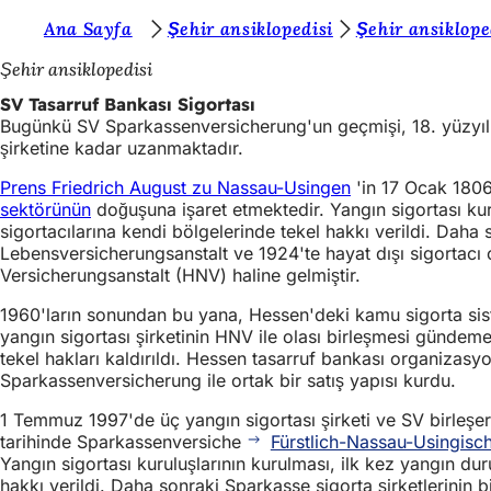
B
Ana Sayfa
Şehir ansiklopedisi
Şehir ansiklope
İçeriğe atla
u
Şehir ansiklopedisi
r
SV Tasarruf Bankası Sigortası
Bugünkü SV Sparkassenversicherung'un geçmişi, 18. yüzyılın
a
şirketine kadar uzanmaktadır.
d
Prens Friedrich August zu Nassau-Usingen
'in 17 Ocak 1806
a
sektörünün
doğuşuna işaret etmektedir. Yangın sigortası kur
sigortacılarına kendi bölgelerinde tekel hakkı verildi. Dah
s
Lebensversicherungsanstalt ve 1924'te hayat dışı sigortac
ı
Versicherungsanstalt (HNV) haline gelmiştir.
n
1960'ların sonundan bu yana, Hessen'deki kamu sigorta siste
ı
yangın sigortası şirketinin HNV ile olası birleşmesi günde
tekel hakları kaldırıldı. Hessen tasarruf bankası organizas
z
Sparkassenversicherung ile ortak bir satış yapısı kurdu.
:
1 Temmuz 1997'de üç yangın sigortası şirketi ve SV birle
tarihinde Sparkassenversiche
Fürstlich-Nassau-Usingisc
Yangın sigortası kuruluşlarının kurulması, ilk kez yangın d
hakkı verildi. Daha sonraki Sparkasse sigorta şirketlerinin