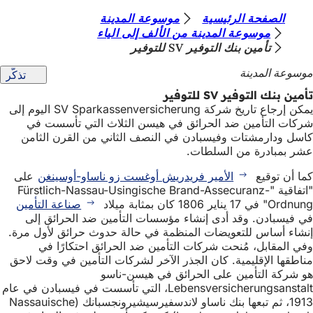
أ
الصفحة الرئيسية
موسوعة المدينة
الانتقال إلى المحتوى
موسوعة المدينة من الألف إلى الياء
ن
تأمين بنك التوفير SV للتوفير
ت
موسوعة المدينة
تذكّر
ه
تأمين بنك التوفير SV للتوفير
ن
يمكن إرجاع تاريخ شركة SV Sparkassenversicherung اليوم إلى
شركات التأمين ضد الحرائق في هيسن الثلاث التي تأسست في
ا
كاسل ودارمشتات وفيسبادن في النصف الثاني من القرن الثامن
عشر بمبادرة من السلطات.
كما أن توقيع
الأمير فريدريش أوغست زو ناساو-أوسينغن
على
"اتفاقية "Fürstlich-Nassau-Usingische Brand-Assecuranz-
Ordnung" في 17 يناير 1806 كان بمثابة ميلاد
صناعة التأمين
في فيسبادن. وقد أدى إنشاء مؤسسات التأمين ضد الحرائق إلى
إنشاء أساس للتعويضات المنظمة في حالة حدوث حرائق لأول مرة.
وفي المقابل، مُنحت شركات التأمين ضد الحرائق احتكارًا في
مناطقها الإقليمية. كان الجذر الآخر لشركات التأمين في وقت لاحق
هو شركة التأمين على الحرائق في هيسن-ناسو
Lebensversicherungsanstalt، التي تأسست في فيسبادن في عام
1913، ثم تبعها بنك ناساو لاندسفيرسيشيرونجسبانك (Nassauische