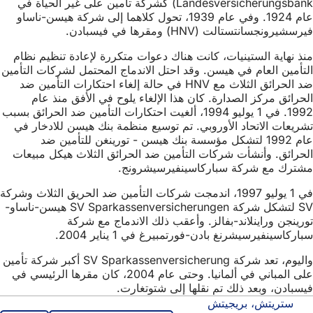
Landesversicherungsbank) كشركة تأمين على غير الحياة في
عام 1924. وفي عام 1939، تحول كلاهما إلى شركة هيسن-ناساو
فيرسشيرونجسانتستالت (HNV) ومقرها في فيسبادن.
منذ نهاية الستينيات، كانت هناك دعوات متكررة لإعادة تنظيم نظام
التأمين العام في هيسن. وقد احتل الاندماج المحتمل لشركات التأمين
ضد الحرائق الثلاث مع HNV في حالة إلغاء احتكارات التأمين ضد
الحرائق مركز الصدارة. كان هذا الإلغاء يلوح في الأفق منذ عام
1992. في 1 يوليو 1994، ألغيت احتكارات التأمين ضد الحرائق بسبب
تشريعات الاتحاد الأوروبي. تم توسيع منظمة بنك هيسن للادخار في
عام 1992 لتشكل مؤسسة بنك هيسن - تورينغن للتأمين ضد
الحرائق. وأنشأت شركات التأمين ضد الحرائق الثلاث هيكل مبيعات
مشترك مع شركة سباركاسينفيرسيشرونج.
في 1 يوليو 1997، اندمجت شركات التأمين ضد الحريق الثلاث وشركة
SV لتشكل شركة SV Sparkassenversicherungen هيسن-ناساو-
تورينجن وراينلاند-بفالز. وأعقب ذلك الاندماج مع شركة
سباركاسينفيرسيشرنغ بادن-فورتمبيرغ في 1 يناير 2004.
واليوم، تعد شركة SV Sparkassenversicherung أكبر شركة تأمين
على المباني في ألمانيا. وحتى عام 2004، كان مقرها الرئيسي في
فيسبادن، وبعد ذلك تم نقلها إلى شتوتغارت.
ستريتش، بريجيتش