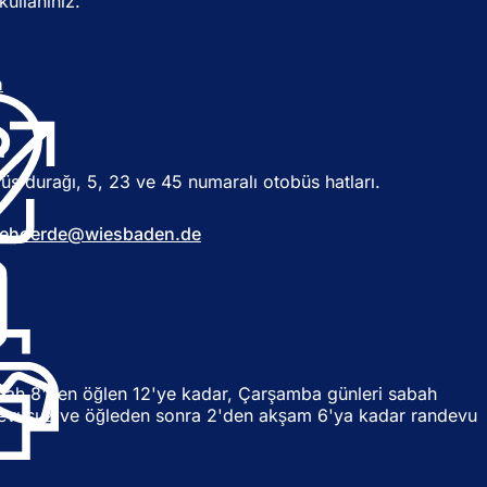
kullanınız.
n
(
Y
e
n
r
i
üs durağı, 5, 23 ve 45 numaralı otobüs hatları.
b
i
ehoerde
wiesbaden
de
r
s
e
k
m
e
d
e
bah 8'den öğlen 12'ye kadar, Çarşamba günleri sabah
a
devusuz ve öğleden sonra 2'den akşam 6'ya kadar randevu
ç
ı
l