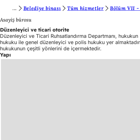
B
Belediye binası
Tüm hizmetler
Bölüm VII -
İçeriğe atla
u
Asayiş bürosu
r
Düzenleyici ve ticari otorite
Düzenleyici ve Ticari Ruhsatlandırma Departmanı, hukukun bi
a
hukuku ile genel düzenleyici ve polis hukuku yer almaktadır.
d
hukukunun çeşitli yönlerini de içermektedir.
Yapı
a
s
ı
n
ı
z
: