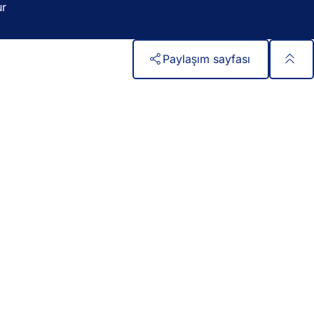
ı
ur
r
)
Paylaşım sayfası