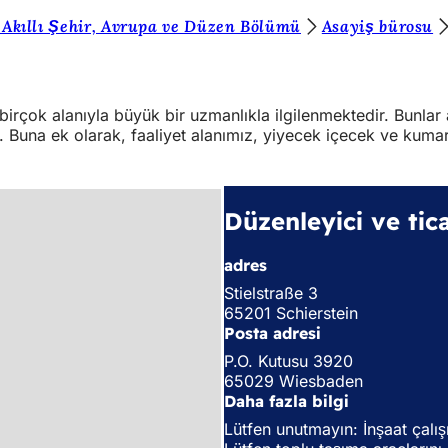
 Akıllı Şehir, Avrupa ve Düzen Bölümü
Asayiş bürosu
rçok alanıyla büyük bir uzmanlıkla ilgilenmektedir. Bunlar 
 Buna ek olarak, faaliyet alanımız, yiyecek içecek ve kumar 
Düzenleyici ve tica
adres
Stielstraße 3
65201 Schierstein
Posta adresi
P.O. Kutusu 3920
65029 Wiesbaden
Daha fazla bilgi
Lütfen unutmayın: İnşaat çalış