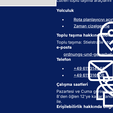
Lütfen toplu taşıma araçlarını 
Yolculuk
Rota planlayıcıyı açı
Zaman çizelgesine
(
Y
Toplu taşıma hakkında notla
e
n
Toplu taşıma: Stielstraße otob
i
e-posta
b
ordnungs-und-gewerbeb
i
Telefon
r
s
+49 611 314546
e
+49 611 316908
k
m
Çalışma saatleri
e
Pazartesi ve Cuma günleri sa
d
8'den öğlen 12'ye kadar ran
e
ile.
a
Erişilebilirlik hakkında bilgi
ç
ı