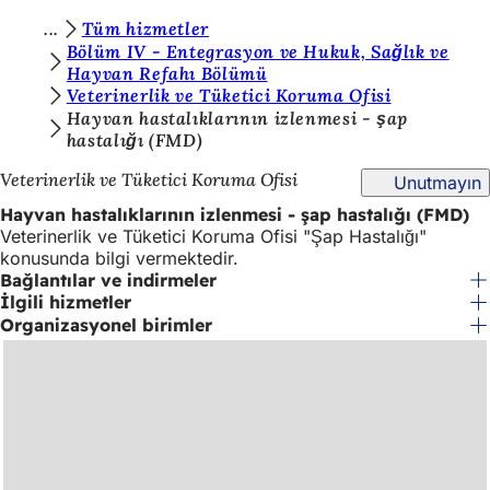
B
Tüm hizmetler
İçeriğe atla
Bölüm IV - Entegrasyon ve Hukuk, Sağlık ve
u
Hayvan Refahı Bölümü
Veterinerlik ve Tüketici Koruma Ofisi
r
Hayvan hastalıklarının izlenmesi - şap
a
hastalığı (FMD)
d
Veterinerlik ve Tüketici Koruma Ofisi
Unutmayın
a
Hayvan hastalıklarının izlenmesi - şap hastalığı (FMD)
s
Veterinerlik ve Tüketici Koruma Ofisi "Şap Hastalığı"
konusunda bilgi vermektedir.
ı
Bağlantılar ve indirmeler
n
İlgili hizmetler
Organizasyonel birimler
ı
z
: