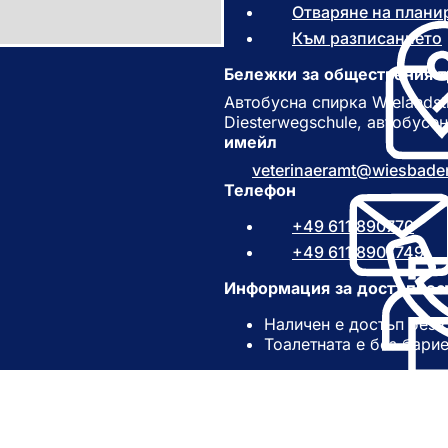
Отваряне на плани
Към разписанието
(
Бележки за обществения т
Автобусна спирка Wielandst
Diesterwegschule, автобусе
имейл
veterinaeramt
wiesbade
Телефон
+49 611 890770
+49 611 8907749
Информация за достъпнос
Наличен е достъп без 
Тоалетната е без бари
)