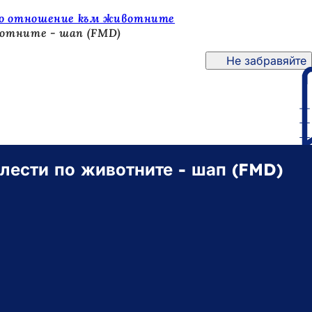
нно отношение към животните
вотните - шап (FMD)
Не забравяйте
лести по животните - шап (FMD)