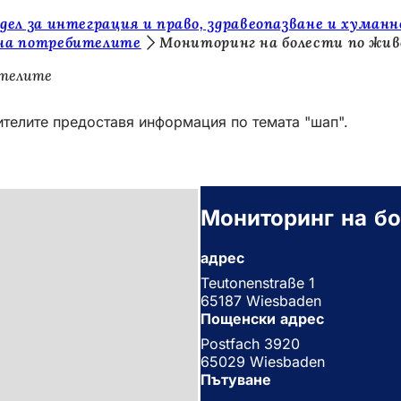
дел за интеграция и право, здравеопазване и хума
 на потребителите
Мониторинг на болести по жи
ителите
ителите предоставя информация по темата "шап".
Мониторинг на бо
адрес
Teutonenstraße 1
65187 Wiesbaden
Пощенски адрес
Postfach 3920
65029 Wiesbaden
Пътуване