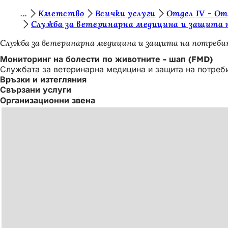
В
Кметство
Всички услуги
Отдел IV - От
Преминаване към съдържанието
Служба за ветеринарна медицина и защита
и
Служба за ветеринарна медицина и защита на потреб
е
Мониторинг на болести по животните - шап (FMD)
с
Службата за ветеринарна медицина и защита на потреб
т
Връзки и изтегляния
Свързани услуги
е
Организационни звена
т
у
к
: