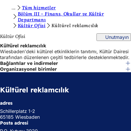
B
Tüm hizmetler
İçeriğe atla
Bölüm III - Finans, Okullar ve Kültür
u
Departmanı
Kültür Ofisi
Kültürel reklamcılık
r
a
Kültür Ofisi
Unutmayın
d
Kültürel reklamcılık
Wiesbaden'deki kültürel etkinliklerin tanıtımı, Kültür Dairesi
a
tarafından düzenlenen çeşitli tedbirlerle desteklenmektedir.
s
Bağlantılar ve indirmeler
Organizasyonel birimler
ı
n
Kültürel reklamcılık
ı
z
adres
:
Schillerplatz 1-2
65185 Wiesbaden
Posta adresi