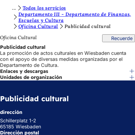
E
Todos los servicios
Saltar al contenido
Departamento III - Departamento de Finanzas,
s
Escuelas y Cultura
Oficina Cultural
Publicidad cultural
t
á
Oficina Cultural
Recuerde
s
Publicidad cultural
La promoción de actos culturales en Wiesbaden cuenta
a
con el apoyo de diversas medidas organizadas por el
q
Departamento de Cultura.
Enlaces y descargas
u
Unidades de organización
í
:
Publicidad cultural
dirección
Schillerplatz 1-2
65185 Wiesbaden
Dirección postal