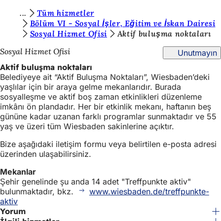
B
Tüm hizmetler
İçeriğe atla
Bölüm VI - Sosyal İşler, Eğitim ve İskan Dairesi
u
Sosyal Hizmet Ofisi
Aktif buluşma noktaları
r
Sosyal Hizmet Ofisi
Unutmayın
a
Aktif buluşma noktaları
d
Belediyeye ait “Aktif Buluşma Noktaları”, Wiesbaden’deki
yaşlılar için bir araya gelme mekanlarıdır. Burada
a
sosyalleşme ve aktif boş zaman etkinlikleri düzenleme
s
imkânı ön plandadır. Her bir etkinlik mekanı, haftanın beş
gününe kadar uzanan farklı programlar sunmaktadır ve 55
ı
yaş ve üzeri tüm Wiesbaden sakinlerine açıktır.
n
Bize aşağıdaki iletişim formu veya belirtilen e-posta adresi
ı
üzerinden ulaşabilirsiniz.
z
Mekanlar
:
Şehir genelinde şu anda 14 adet "Treffpunkte aktiv"
bulunmaktadır, bkz.
www.wiesbaden.de/treffpunkte-
aktiv
Yorum