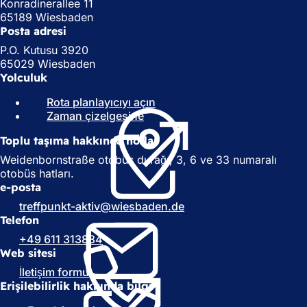
Konradinerallee 11
65189 Wiesbaden
Posta adresi
P.O. Kutusu 3920
65029 Wiesbaden
Yolculuk
Rota planlayıcıyı açın
(
Zaman çizelgesine
(
Y
Y
e
Toplu taşıma hakkında notlar
e
n
n
i
Weidenbornstraße otobüs durağı, 3, 6 ve 33 numaralı
i
b
otobüs hatları.
b
i
e-posta
i
r
treffpunkt-aktiv
wiesbaden
de
r
s
Telefon
s
e
+49 611 313834
e
k
Web sitesi
k
m
m
e
İletişim formu
(
e
d
Erişilebilirlik hakkında bilgi
Y
d
e
e