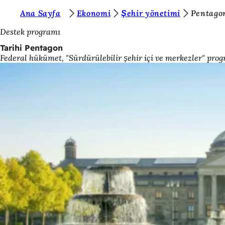
B
Ana Sayfa
Ekonomi
Şehir yönetimi
Pentago
İçeriğe atla
u
Destek programı
r
Tarihi Pentagon
Federal hükümet, "Sürdürülebilir şehir içi ve merkezler" prog
a
d
a
s
ı
n
ı
z
: