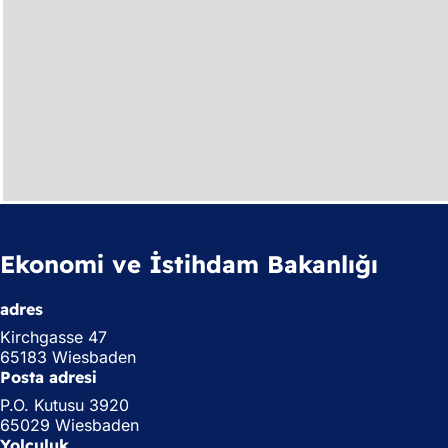
r
a
)
ç
ı
l
ı
r
)
Ekonomi ve İstihdam Bakanlığı
adres
Kirchgasse 47
65183 Wiesbaden
Posta adresi
P.O. Kutusu 3920
65029 Wiesbaden
Yolculuk