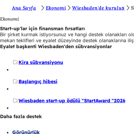
B
Ana Sayfa
Ekonomi
Wiesbaden'de kuruluş
S
İçeriğe atla
u
Ekonomi
r
Start-up'lar için finansman fırsatları
Bir şirket kurmak istiyorsunuz ve hangi destek olanakları 
a
mekan teklifleri ve eyalet düzeyinde destek olanaklarına iliş
d
Eyalet başkenti Wiesbaden'den sübvansiyonlar
a
Kira sübvansiyonu
s
ı
Başlangıç hibesi
n
ı
Wiesbaden start-up ödülü "StartAward "2026
z
:
Daha fazla destek
Görünürlük