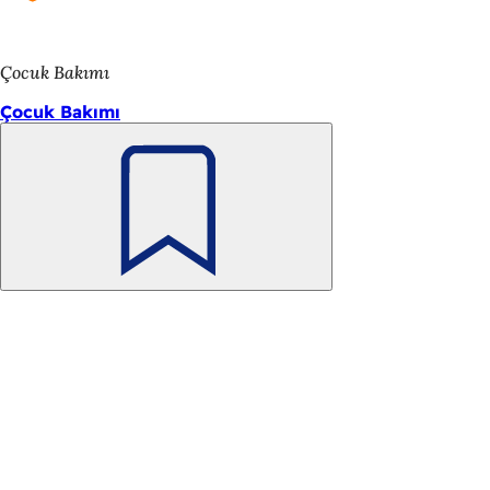
r
)
)
Çocuk Bakımı
Çocuk Bakımı
Unutmayın