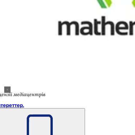
цензії медіацентрів
тереттер.
Пам'ятайте