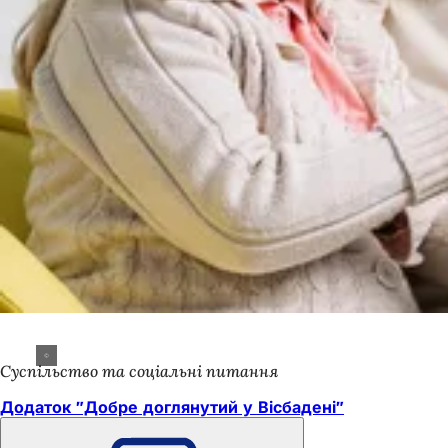
Суспільство та соціальні питання
Додаток "Добре доглянутий у Вісбадені"