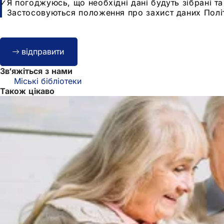
Захист
Я погоджуюсь, що необхідні дані будуть зібрані т
даних
Застосовуються положення про захист даних Політ
Bitte
відправити
lassen
Sie
Зв'яжіться з нами
dieses
Міські бібліотеки
Feld
Також цікаво
leer.