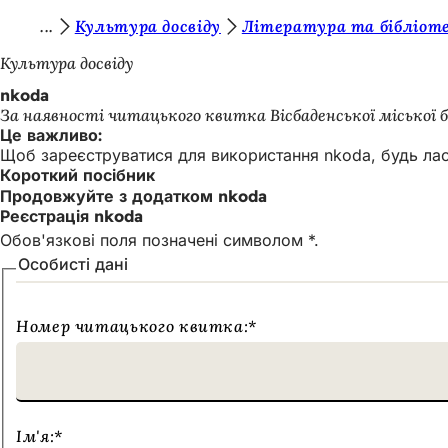
Т
Культура досвіду
Література та бібліот
Перейти до змісту
и
Культура досвіду
т
nkoda
За наявності читацького квитка Вісбаденської міської 
у
Це важливо:
т
Щоб зареєструватися для використання nkoda, будь ласк
Короткий посібник
:
Продовжуйте з додатком nkoda
Реєстрація nkoda
Обов'язкові поля позначені символом *.
Особисті дані
Номер читацького квитка:
*
Ім'я:
*