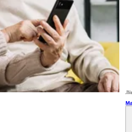
Лі
Ма