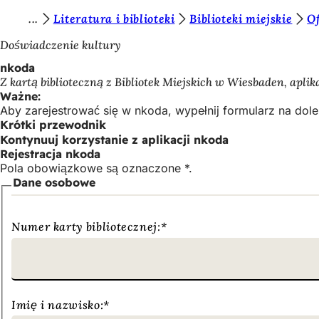
J
Literatura i biblioteki
Biblioteki miejskie
Of
Przejdź do treści
e
Doświadczenie kultury
s
nkoda
Z kartą biblioteczną z Bibliotek Miejskich w Wiesbaden, a
t
Ważne:
e
Aby zarejestrować się w nkoda, wypełnij formularz na dole
Krótki przewodnik
ś
Kontynuuj korzystanie z aplikacji nkoda
t
Rejestracja nkoda
Pola obowiązkowe są oznaczone *.
u
Dane osobowe
t
a
Numer karty bibliotecznej:
*
j
:
Imię i nazwisko:
*