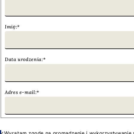
Imię:
*
Data urodzenia:
*
Adres e-mail:
*
Ochrona
Wyrażam zgodę na gromadzenie i wykorzystywanie w