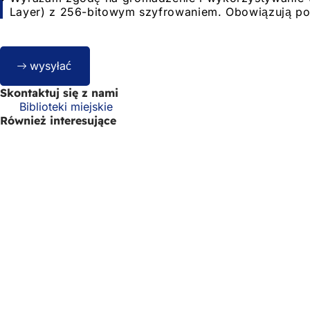
danych
Layer) z 256-bitowym szyfrowaniem. Obowiązują po
Bitte
wysyłać
lassen
Sie
Skontaktuj się z nami
dieses
Biblioteki miejskie
Feld
Również interesujące
leer.