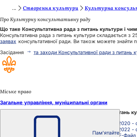
Т
Створення культури
Культурна консуль
Перейти до змісту
и
Про Культурну консультативну раду
т
Що таке Консультативна рада з питань культури і чи
Консультативна рада з питань культури складається з 2
у
заявах
консультативної ради. Ви також можете знайти по
т
Засідання
та заходи Консультативної ради з питань 
:
Міське право
Загальне управління, муніципальні органи
Звіти про діяльність Консультативної ради з питань к
Звіт Адміністративного офісу (вересень 2020 -
Звіт Адміністративного офісу (вересень 2022 -
Пам'ятайте
Звіт головного офісу (червень 2018)
PDF
-Файл