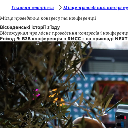
Т
Головна сторінка
Місце проведення конгресу
Перейти до змісту
и
Місце проведення конгресу та конференції
т
Вісбаденські історії з'їзду
Відеожурнал про місце проведення конгресів і конференці
у
Епізод 9: B2B конференція в RMCC - на прикладі NEX
т
: