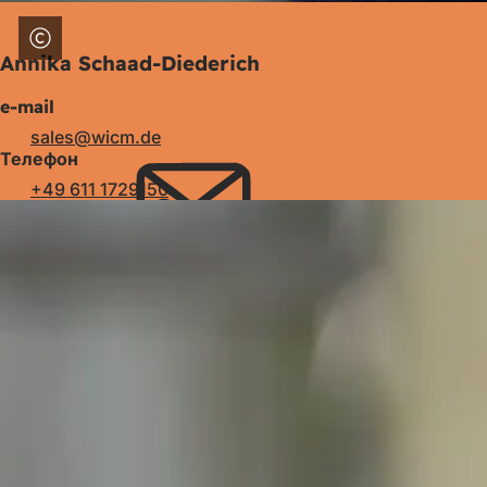
Annika Schaad-Diederich
e-mail
sales
wicm
de
Телефон
+49 611 1729150