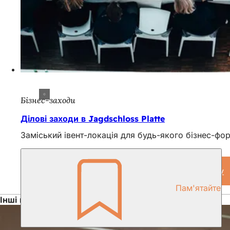
Бізнес-заходи
Ділові заходи в Jagdschloss Platte
Заміський івент-локація для будь-якого бізнес-фор
Віртуальний тур місцями проведення заходу
(
в
Пам'ятайте
н
Інші продукти за Вісбаденською конвенцією
в