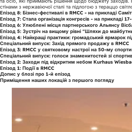
та осіб, які приймають рішення щодо бюджету заходів. 
стінами з нержавіючої сталі та підлогою з тераццо світ
Епізод 8: Бізнес-фестивалі в RMCC - на прикладі Самі
Епізод 7: Стала організація конгресів - на прикладі 1
Епізод 6: Улюблені місця партнерського Альянсу Віс
Епізод 5: Зустріч на вищому рівні "Шляхи до майбутн
Епізод 4: Найкращі практики: громадський ярмарок пі
Спеціальний випуск: Захід прямого продажу в RMCC
Епізод 3: RMCC у святковому настрої на 50-му спорт
Спеціальний випуск: голоси знаменитостей зі спорти
Епізод 2: Заходи під відкритим небом Kurhaus Wiesb
Епізод 1: Події в RMCC
Допис у блозі про 1-й епізод
Приміщення наших локацій з першого погляду