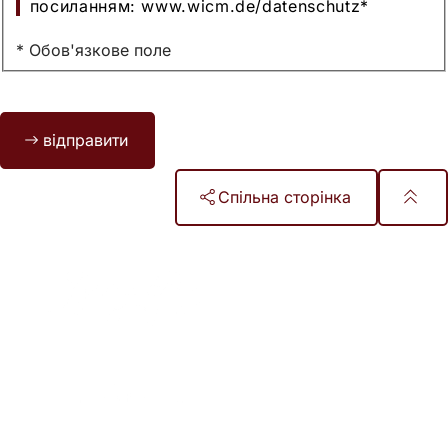
посиланням: www.wicm.de/datenschutz
*
* Обов'язкове поле
Bitte
відправити
lassen
Sie
dieses
Спільна сторінка
Feld
leer.
Зона
для
ніг