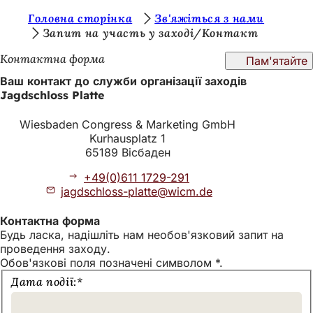
Т
Головна сторінка
Зв'яжіться з нами
Перейти до змісту
Запит на участь у заході/Контакт
и
Контактна форма
Пам'ятайте
т
Ваш контакт до служби організації заходів
у
Jagdschloss Platte
т
Wiesbaden Congress & Marketing GmbH
:
Kurhausplatz 1
65189 Вісбаден
+49(0)611 1729-291
jagdschloss-platte
wicm
de
Контактна форма
Будь ласка, надішліть нам необов'язковий запит на
проведення заходу.
Обов'язкові поля позначені символом *.
Надішліть
Дата події:
*
нам
свій