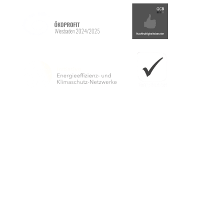
Видавець
Вісбаденський конгрес і маркетинг ГмбХ
А/с 3840
65028 Вісбаден
Розташування Jagdschloss Platte
На B417
65195 Вісбаден