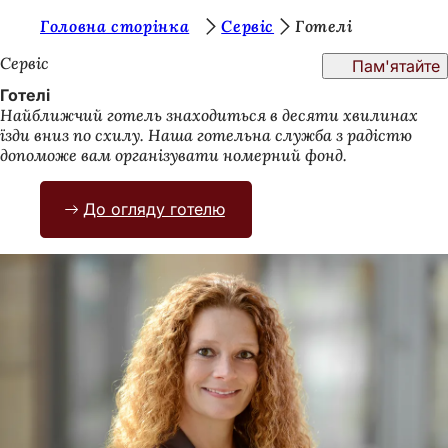
Т
Головна сторінка
Сервіс
Готелі
Перейти до змісту
и
Сервіс
Пам'ятайте
т
Готелі
Найближчий готель знаходиться в десяти хвилинах
у
їзди вниз по схилу. Наша готельна служба з радістю
т
допоможе вам організувати номерний фонд.
:
До огляду готелю