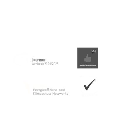
ніг
Видавець