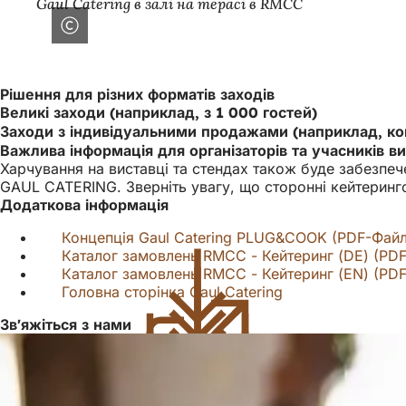
Gaul Catering в залі на терасі в RMCC
Рішення для різних форматів заходів
Великі заходи (наприклад, з 1 000 гостей)
Заходи з індивідуальними продажами (наприклад, ко
Важлива інформація для організаторів та учасників в
Харчування на виставці та стендах також буде забезпе
GAUL CATERING. Зверніть увагу, що сторонні кейтеринг
Додаткова інформація
Концепція Gaul Catering PLUG&COOK
PDF
-Фай
Каталог замовлень RMCC - Кейтеринг (DE)
PD
Каталог замовлень RMCC - Кейтеринг (EN)
PD
Головна сторінка Gaul Catering
(Відкривається
в
Зв'яжіться з нами
новій
вкладці)