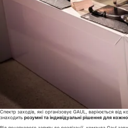
Спектр заходів, які організовує GAUL, варіюється від 
знаходить
розумні та індивідуальні рішення
для кожної
Від початкового запиту до реалізації, команда Gaul з