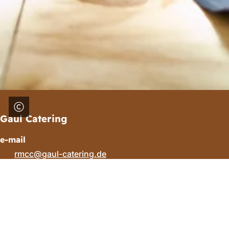
Gaul Catering
e-mail
rmcc
gaul-catering
de
Зона
для
ніг