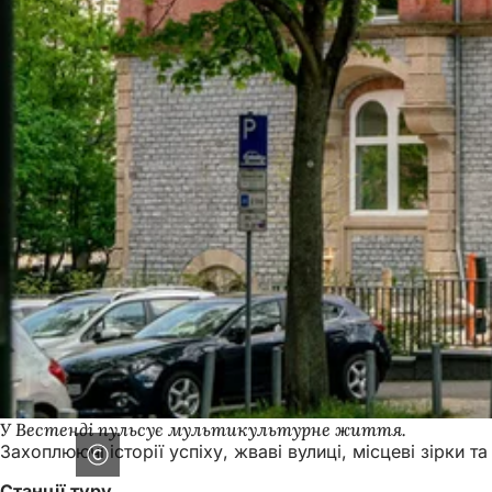
У Вестенді пульсує мультикультурне життя.
Захоплюючі історії успіху, жваві вулиці, місцеві зірки 
Станції туру