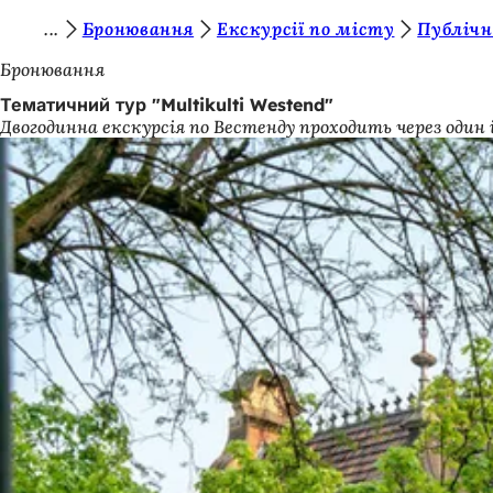
Т
Бронювання
Екскурсії по місту
Публічні
Перейти до змісту
и
Бронювання
т
Тематичний тур "Multikulti Westend"
Двогодинна екскурсія по Вестенду проходить через один і
у
т
: