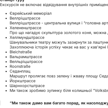
Екскурсія не включає відвідування внутрішніх приміщен
Єврейський меморіал
Веллріцштрассе
Веллріцштрассе - центральна вулиця і "головна ар
Хелененштрассе
Про що нагадує скульптура золотого коня, можна д
Хеллмундштрассе
Шанувальники театру можуть зазирнути за лаштунки
Захоплююча історія успіху чекає на вас у кав'ярні
Bleichstraße
Вальрамштрассе
Велльріцштрассе
Roonstraße
Седанплац
Маршрут пролягає повз зелену і жваву площу Седан
Йоркштрассе
Шарнхорстштрасе
Ми також зробимо зупинку біля колишньої "Volksbrau
"Ми також дамо вам багато порад, як насолоджув