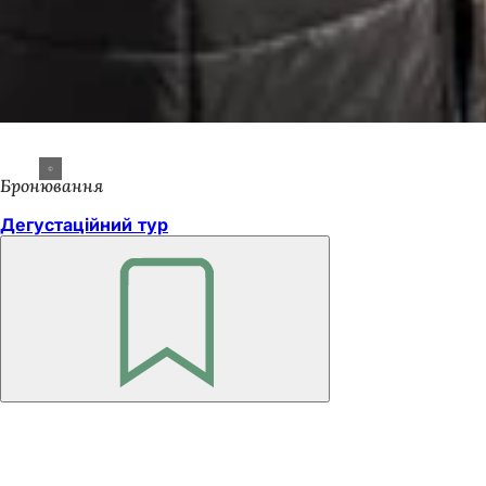
Бронювання
Дегустаційний тур
Пам'ятайте
Зона
для
ніг