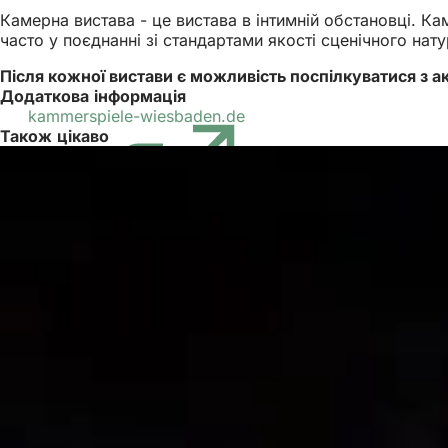
Камерна вистава - це вистава в інтимній обстановці. К
часто у поєднанні зі стандартами якості сценічного на
Після кожної вистави є можливість поспілкуватися з а
Додаткова інформація
kammerspiele-wiesbaden.de
(Відкривається
Також цікаво
в
новій
вкладці)