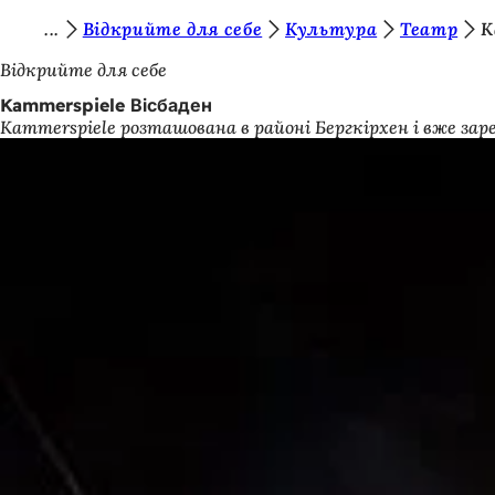
Т
Відкрийте для себе
Культура
Театр
K
Перейти до змісту
и
Відкрийте для себе
т
Kammerspiele Вісбаден
Kammerspiele розташована в районі Бергкірхен і вже з
у
т
: