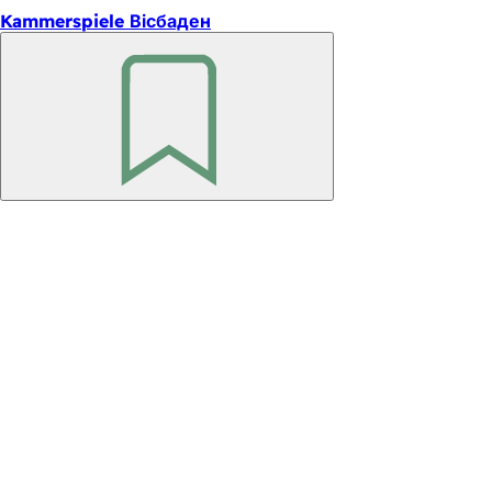
Kammerspiele Вісбаден
Пам'ятайте
Зона
для
ніг