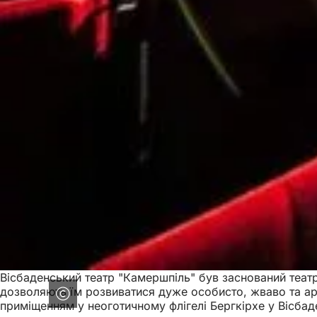
Вісбаденський театр "Камершпіль" був заснований театр
дозволяють їм розвиватися дуже особисто, жваво та ар
приміщенням у неоготичному флігелі Бергкірхе у Вісбаде