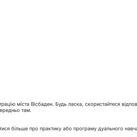
рацію міста Вісбаден. Будь ласка, скористайтеся відпо
середньо там.
атися більше про практику або програму дуального навч