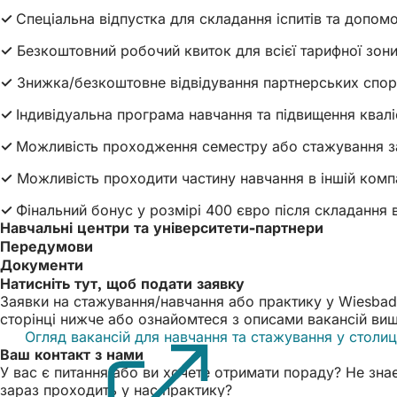
✓
Спеціальна відпустка для складання іспитів та допомо
✓
Безкоштовний робочий квиток для всієї тарифної зон
✓
Знижка/безкоштовне відвідування партнерських спорт
✓
Індивідуальна програма навчання та підвищення квалі
✓
Можливість проходження семестру або стажування 
✓
Можливість проходити частину навчання в іншій компа
✓
Фінальний бонус у розмірі 400 євро після складання 
Навчальні центри та університети-партнери
Передумови
Документи
Натисніть тут, щоб подати заявку
Заявки на стажування/навчання або практику у Wiesbad
сторінці нижче або ознайомтеся з описами вакансій ви
Огляд вакансій для навчання та стажування у столиц
Ваш контакт з нами
У вас є питання або ви хочете отримати пораду? Не зна
зараз проходить у нас практику?