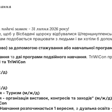
чання
подачі заявок - 31 липня 2026 року!
е, щоб у Вісбадені щороку відбувалися Штерншнуппенськ
 Вам подобається працювати з людьми і ви хотіли б допо
во) за допомогою стажування або навчальної програм
ання
та
дві програми подвійного навчання
. TriWiCon 
та TriWiCon
ж/д)
ж/д)
я - Туризм (м/ж/д)
- організація виставок, конгресів та заходів" (м/ж/д)
iCon
Навчання розпочинається 1 вересня
, а
дуальна освіта