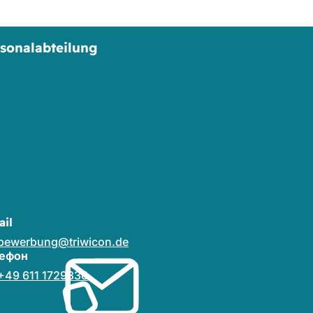
sonalabteilung
ail
bewerbung
triwicon
de
ефон
+49 611 1729336