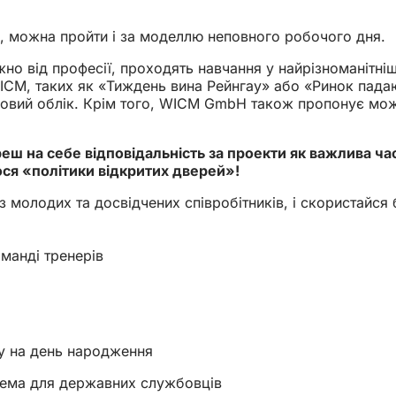
, можна пройти і за моделлю неповного робочого дня.
жно від професії, проходять навчання у найрізноманітніш
WICM, таких як «Тиждень вина Рейнгау» або «Ринок пада
ансовий облік. Крім того, WICM GmbH також пропонує мо
реш на себе відповідальність за проекти як важлива ча
ся «політики відкритих дверей»!
молодих та досвідчених співробітників, і скористайся б
манді тренерів
су на день народження
хема для державних службовців