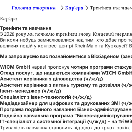
Т
Головна сторінка
Кар'єра
Тренінги та нав
Перейти до змісту
и
Кар'єра
т
Тренінги та навчання
З 2026 року ми почнемо тренінги знову. Кінцевий термін 
у
Ви коли-небудь замислювалися над тим, хто дбає про т
т
великих подій у конгрес-центрі RheinMain та Курхаусі?
:
Ми запрошуємо вас познайомитися з Вісбаденом (зано
WICM GmbH
наразі пропонує
чотири
програми
стажув
Огляд послуг, що надаються компаніями WICM GmbH 
Асистент керівника з діловодства (ч/ж/д)
Асистент керівника з питань туризму та дозвілля (ч/
Івент-менеджер (ч/ж/д)
Спеціаліст з івент-технологій (ч/ж/д)
Медіадизайнер для цифрових та друкованих ЗМІ (ч/
Програма подвійного навчання Бізнес-адмініструванн
Подвійна навчальна програма "Бізнес-адміністрування 
ІТ-спеціаліст з системної інтеграції (ч/ж/д) - на TriW
Тривалість навчання становить від двох до трьох років.