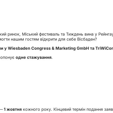
ий ринок, Міський фестиваль та Тиждень вина у Рейнгау
могти нашим гостям відкрити для себе Вісбаден?
и у Wiesbaden Congress & Marketing GmbH та TriWiCo
пропонує
одне стажування
.
—
1 жовтня
кожного року. Кінцевий термін подання заяв