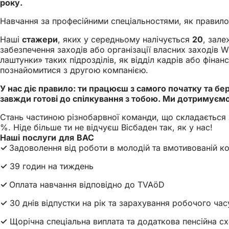
року.
Навчання за професійними спеціальностями, як правило
Наші
стажери
, яких у середньому налічується
20
, зале
забезпечення заходів або організації власних заходів 
лаштунки» таких підрозділів, як відділ кадрів або фін
познайомитися з другою компанією.
У нас діє правило: ти працюєш з самого початку та бе
завжди готові до спілкування з тобою. Ми дотримуємо
Стань частиною різнобарвної команди, що складається з 
%. Ніде більше ти не відчуєш Вісбаден так, як у нас!
Наші послуги для ВАС
✓
Задоволення від роботи в молодій та вмотивованій ко
✓
39 годин на тиждень
✓
Оплата навчання відповідно до TVAöD
✓
30 днів відпустки на рік та зарахування робочого ча
✓
Щорічна спеціальна виплата та додаткова пенсійна с