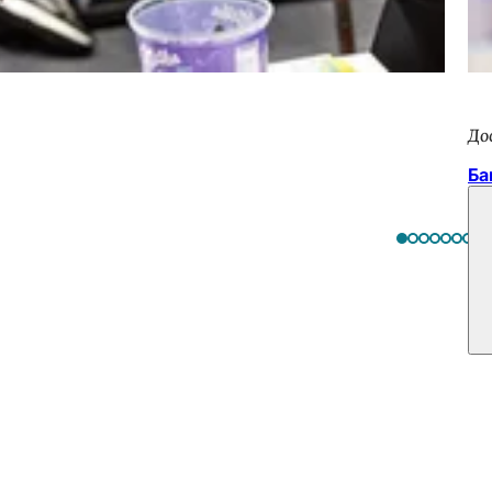
До
Ба
ress & Marketing GmbH
 1729-100
та:
info
wicm
de