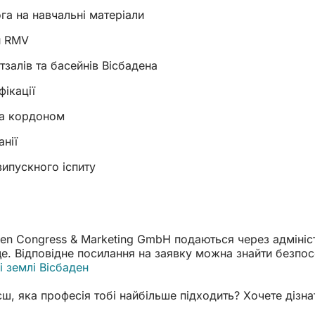
га на навчальні матеріали
и RMV
залів та басейнів Вісбадена
фікації
за кордоном
нії
випускного іспиту
en Congress & Marketing GmbH подаються через адмініст
ще. Відповідне посилання на заявку можна знайти безпо
і землі Вісбаден
(Відкривається
в
єш, яка професія тобі найбільше підходить? Хочете дізн
новій
вкладці)