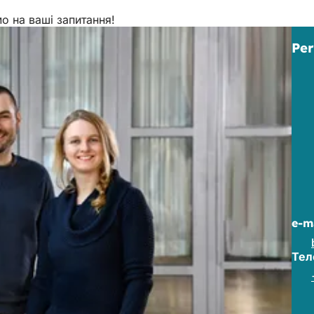
мо на ваші запитання!
Per
e-m
Тел