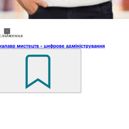
слідження
калавр мистецтв - цифрове адміністрування
Пам'ятайте