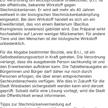
h
der effektivste, bekannte Wirkstoff gegen
Stechmückenlarven. Er wird seit mehr als 40 Jahren
h
weltweit in der biologischen Stechmückenbekämpfung
i
eingesetzt. Bei dem Wirkstoff handelt es sich um ein
Eiweißkristall, das von einem Bakterium (Bacillus
e
thuringiensis israelensis) gebildet wird. Das Präparat wirkt
r
hochselektiv auf Larven weniger Mückenarten. Für andere
Tiere und den Menschen ist der biologische Wirkstoff
:
unbedenklich.
Für die Abgabe bestimmter Biozide, wie B.t.i., ist ein
Selbstbedienungsverbot in Kraft getreten. Die Verordnung
verlangt, dass die ausgebende Person sachkundig ist und
den Erwerbenden aufklären kann. Die Tablettenausgabe an
Bürgerinnen und Bürger darf daher nur noch durch
Personen erfolgen, die über einen entsprechenden
Sachkundenachweis verfügen. Wie dies in Zukunft für die
Stadt Wiesbaden sichergestellt werden kann wird derzeit
geprüft. Sobald dafür eine Lösung vorliegt, wird die Stadt
die Öffentlichkeit erneut informieren.
Tipps zur Stechmückenvermeidung auf