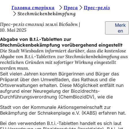
S
Головна сторінка
Преса
Прес-реліз
Inhalt anspringen
Stechmückenbekämpfung
i
Прес-реліз столиці землі Вісбаден
Merk
e
10. Mai 2025
en
b
Abgabe von B.t.i.-Tabletten zur
e
Stechmückenbekämpfung vorübergehend eingestellt
Die Stadt Wiesbaden informiert darüber, dass die kostenlose
f
Abgabe von B.t.i.-Tabletten zur Stechmückenbekämpfung aus
i
rechtlichen Gründen mit sofortiger Wirkung eingestellt
werden muss.
n
Seit vielen Jahren konnten Bürgerinnen und Bürger das
d
Präparat über den Umweltladen, das Rathaus und die
Ortsverwaltungen erhalten. Diese Möglichkeit entfällt nun
e
aufgrund einer Neuregelung der Biozidrechts-
Durchführungsverordnung (ChemBiozidDV), wie die
n
s
Stadt von der Kommunale Aktionsgemeinschaft zur
Bekämpfung der Schnakenplage e.V. (KABS) erfahren hat.
i
Bei den verwendeten B.t.i.-Tabletten handelt es sich laut
c
EU-Verordnung um Biozidprodukte (Insektizide). B.t.i. ist