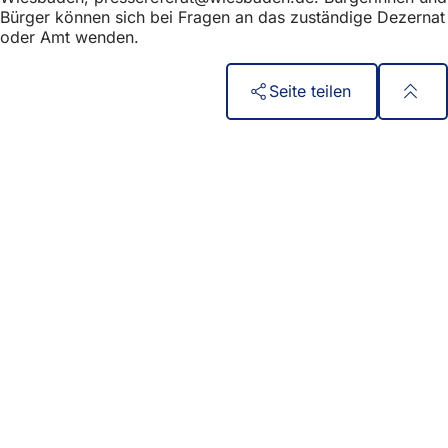
Bürger können sich bei Fragen an das zuständige Dezernat
oder Amt wenden.
Seite teilen
Fußbereich
Швидкий доступ
Всі послуги
Календар подій
Офіс для громадян
Зворотній зв'язок на сайті
Юридичні питання
Налаштування захисту даних
Умови використання
Декларація про доступність