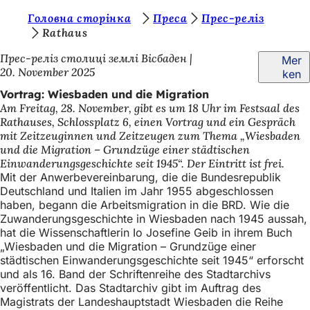
S
Головна сторінка
Преса
Прес-реліз
Inhalt anspringen
Rathaus
i
Прес-реліз столиці землі Вісбаден
Mer
e
20. November 2025
ken
b
Vortrag: Wiesbaden und die Migration
e
Am Freitag, 28. November, gibt es um 18 Uhr im Festsaal des
Rathauses, Schlossplatz 6, einen Vortrag und ein Gespräch
f
mit Zeitzeuginnen und Zeitzeugen zum Thema „Wiesbaden
i
und die Migration – Grundzüge einer städtischen
Einwanderungsgeschichte seit 1945“. Der Eintritt ist frei.
n
Mit der Anwerbevereinbarung, die die Bundesrepublik
d
Deutschland und Italien im Jahr 1955 abgeschlossen
haben, begann die Arbeitsmigration in die BRD. Wie die
e
Zuwanderungsgeschichte in Wiesbaden nach 1945 aussah,
hat die Wissenschaftlerin Io Josefine Geib in ihrem Buch
n
„Wiesbaden und die Migration – Grundzüge einer
s
städtischen Einwanderungsgeschichte seit 1945“ erforscht
und als 16. Band der Schriftenreihe des Stadtarchivs
i
veröffentlicht. Das Stadtarchiv gibt im Auftrag des
c
Magistrats der Landeshauptstadt Wiesbaden die Reihe