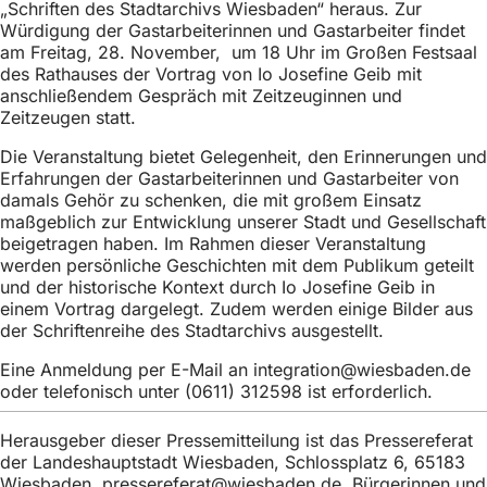
„Schriften des Stadtarchivs Wiesbaden“ heraus. Zur
h
Würdigung der Gastarbeiterinnen und Gastarbeiter findet
h
am Freitag, 28. November, um 18 Uhr im Großen Festsaal
des Rathauses der Vortrag von Io Josefine Geib mit
i
anschließendem Gespräch mit Zeitzeuginnen und
e
Zeitzeugen statt.
r
Die Veranstaltung bietet Gelegenheit, den Erinnerungen und
Erfahrungen der Gastarbeiterinnen und Gastarbeiter von
:
damals Gehör zu schenken, die mit großem Einsatz
maßgeblich zur Entwicklung unserer Stadt und Gesellschaft
beigetragen haben. Im Rahmen dieser Veranstaltung
werden persönliche Geschichten mit dem Publikum geteilt
und der historische Kontext durch Io Josefine Geib in
einem Vortrag dargelegt. Zudem werden einige Bilder aus
der Schriftenreihe des Stadtarchivs ausgestellt.
Eine Anmeldung per E-Mail an
integration
wiesbaden
de
oder telefonisch unter (0611) 312598 ist erforderlich.
Herausgeber dieser Pressemitteilung ist das Pressereferat
der Landeshauptstadt Wiesbaden, Schlossplatz 6, 65183
Wiesbaden,
pressereferat
wiesbaden
de
. Bürgerinnen und