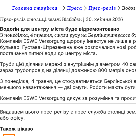
Т
Головна сторінка
Преса
Прес-реліз
Водо
Перейти до змісту
и
Прес-реліз столиці землі Вісбаден
30. квітня 2026
т
Водогін для центру міста буде відремонтовано
З понеділка, 4 травня, смуги руху на Берлінерштрассе б
у
Компанія ESWE Versorgung щороку інвестує не лише в ро
т
бульварі Густава-Штреземана вже розпочалися нові роб
постачання питної води до центру міста.
:
Труби цієї ділянки мережі з внутрішнім діаметром 40 са
зараз трубопровід на ділянці довжиною 800 метрів оновл
З понеділка, 4 травня, це стосуватиметься Берлінської в
меншого навантаження — дві смуги. Роботи мають бути
Компанія ESWE Versorgung дякує за розуміння та просит
Видавцем цього прес-релізу є прес-служба столиці земл
або офісу.
Також цікаво