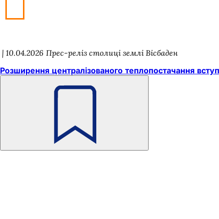
10.04.2026
Прес-реліз столиці землі Вісбаден
Розширення централізованого теплопостачання вступ
Пам'ятайте
Зона
Швидкий доступ
для
Всі послуг
Календар 
ніг
Офіс для 
Зворотній 