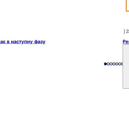
2
ає в наступну фазу
Ре
и
подій
громадян
зв'язок на сайті