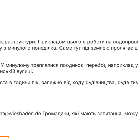
нфраструктури. Прикладом цього є роботи на водопровід
у з минулого понеділка. Саме тут під землею пролягає 
. У минулому траплялися поодинокі перебої, наприклад у
нській вулиці.
міста в години пік, залежно від ходу будівництва, буде т
at
wiesbaden
de
Громадяни, які мають запитання, можу