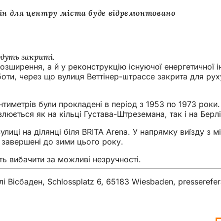
гін для центру міста буде відремонтовано
удуть закриті.
зширення, а й у реконструкцію існуючої енергетичної і
оти, через що вулиця Веттінер-штрассе закрита для рух
нтиметрів були прокладені в період з 1953 по 1973 роки
юється як на кільці Густава-Штреземана, так і на Берлі
улиці на ділянці біля BRITA Arena. У напрямку виїзду з 
 завершені до зими цього року.
ь вибачити за можливі незручності.
і Вісбаден, Schlossplatz 6, 65183 Wiesbaden,
presserefer