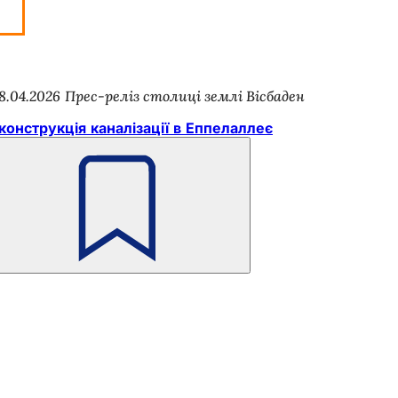
8.04.2026
Прес-реліз столиці землі Вісбаден
конструкція каналізації в Еппелаллеє
Пам'ятайте