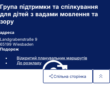
Група підтримки та спілкування
для дітей з вадами мовлення та
зору
адреса
Landgrabenstraße 9
65199 Wiesbaden
Подорож
Відкритий планувальник маршрутів
(
До розкладу
(
В
В
і
і
д
Спільна сторінка
д
к
к
р
Зона
Швидкий доступ
р
и
и
в
для
Всі послуги
в
а
Календар подій
ніг
а
є
Офіс для громадян
є
т
Зворотній зв'язок на сайті