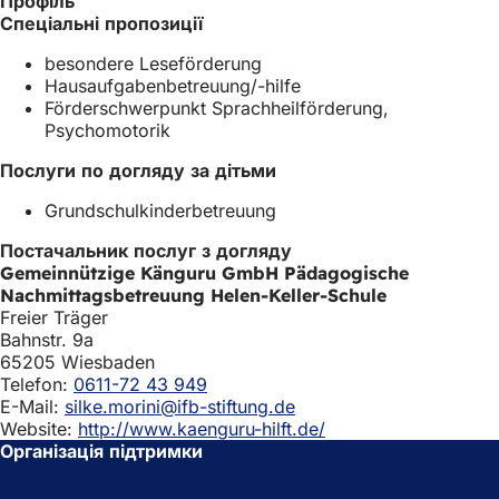
Профіль
в
и
н
Спеціальні пропозиції
н
в
о
о
а
в
besondere Leseförderung
в
є
і
Hausaufgabenbetreuung/-hilfe
і
т
й
Förderschwerpunkt Sprachheilförderung,
й
ь
в
Psychomotorik
в
с
к
к
я
л
Послуги по догляду за дітьми
л
в
а
Grundschulkinderbetreuung
а
н
д
д
о
ц
Постачальник послуг з догляду
ц
в
і
Gemeinnützige Känguru GmbH Pädagogische
і
і
)
Nachmittagsbetreuung Helen-Keller-Schule
)
й
Freier Träger
в
Bahnstr. 9a
к
65205 Wiesbaden
л
Telefon:
0611-72 43 949
а
E-Mail:
silke.morini@ifb-stiftung.de
д
Website:
http://www.kaenguru-hilft.de/
ц
Організація підтримки
і
)