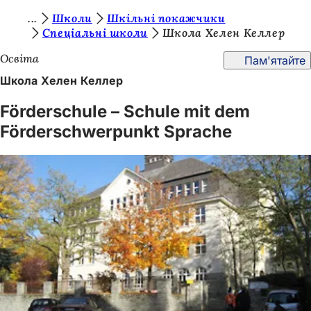
Т
Школи
Шкільні покажчики
Перейти до змісту
Спеціальні школи
Школа Хелен Келлер
и
Освіта
Пам'ятайте
т
Школа Хелен Келлер
у
т
Förderschule – Schule mit dem
:
Förderschwerpunkt Sprache