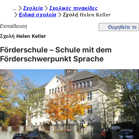
Β
Σχολεία
Σχολικές πινακίδες
Μετάβαση στο περιεχόμενο
Ειδικά σχολεία
Σχολή Helen Keller
ρ
Εκπαίδευση
Θυμηθείτε το
ί
Σχολή Helen Keller
σ
κ
Förderschule – Schule mit dem
ε
Förderschwerpunkt Sprache
σ
τ
ε
ε
δ
ώ
: