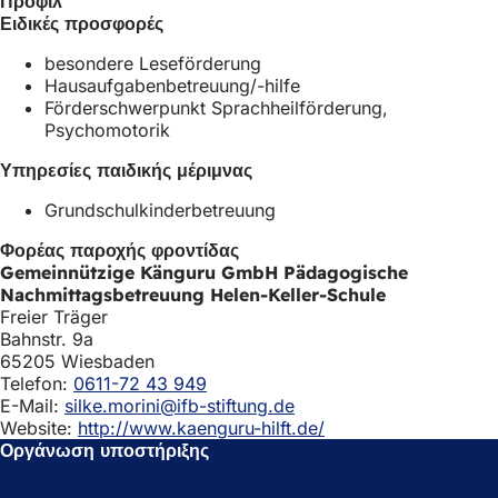
Προφίλ
α
ε
ρ
Ειδικές προσφορές
ρ
ι
τ
τ
σ
έ
besondere Leseförderung
έ
ε
λ
Hausaufgabenbetreuung/-hilfe
λ
ν
α
Förderschwerpunkt Sprachheilförderung,
α
έ
)
Psychomotorik
)
α
κ
Υπηρεσίες παιδικής μέριμνας
α
Grundschulkinderbetreuung
ρ
τ
Φορέας παροχής φροντίδας
έ
Gemeinnützige Känguru GmbH Pädagogische
λ
Nachmittagsbetreuung Helen-Keller-Schule
α
Freier Träger
)
Bahnstr. 9a
65205 Wiesbaden
Telefon:
0611-72 43 949
E-Mail:
silke.morini@ifb-stiftung.de
Website:
http://www.kaenguru-hilft.de/
Οργάνωση υποστήριξης