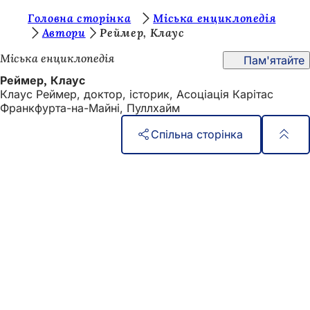
Т
Головна сторінка
Міська енциклопедія
Перейти до змісту
Автори
Реймер, Клаус
и
Міська енциклопедія
Пам'ятайте
т
Реймер, Клаус
у
Клаус Реймер, доктор, історик, Асоціація Карітас
т
Франкфурта-на-Майні, Пуллхайм
:
Спільна сторінка
Зона
Швидкий доступ
для
Всі послуги
Календар подій
ніг
Офіс для громадян
Зворотній зв'язок на сайті
Юридичні питання
Налаштування захисту даних