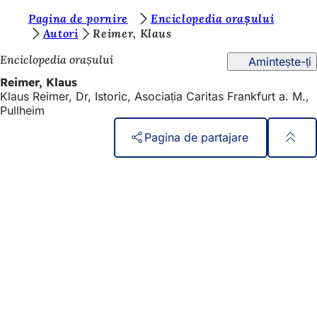
S
Pagina de pornire
Enciclopedia orașului
Salt la conținut
Autori
Reimer, Klaus
u
Enciclopedia orașului
Amintește-ți
n
Reimer, Klaus
t
Klaus Reimer, Dr, Istoric, Asociația Caritas Frankfurt a. M.,
e
Pullheim
ț
Pagina de partajare
i
Zona
Acces rapid
a
piciorului
Toate serviciile
i
Calendar de evenimente
c
Biroul pentru cetățeni
Feedback privind site-ul web
i
:
Aspecte juridice
Setări de protecție a datelor