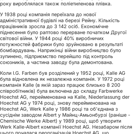
року вироблялася також поліетиленова плівка.
У 1938 році компанія переїхала до нової
адміністративної будівлі на березі Рейну. Кількість
працівників зросла до 3 142 осіб. Економічне
піднесення було раптово перерване початком Другої
світової війни. У 1944 році 40% виробничих
потужностей фабрики було зруйновано в результаті
бомбардувань. Наприкінці війни виробництво було
зупинено, підприємство перейшло під контроль
союзників, а частина заводу була демонтована.
Коли I.G. Farben був розділений у 1952 році, Kalle AG
була відновлена як незалежна компанія. У 1972 році
компанія Kalle (в якій зараз працює близько 8 200
співробітників) була включена до складу Farbwerke
Hoechst AG, перейменована на Kalle, Niederlassung der
Hoechst AG у 1974 році, знову перейменована на
Hoechst AG, Werk Kalle у 1986 році та об'єднана з
сусіднім заводом Albert у Майнц-Амьонбурзі (раніше -
Chemische Werke Albert) у 1989 році, щоб утворити
Werk Kalle-Albert компанії Hoechst AG. Незабаром після
цього почалася реорганізація Hoechst AG, що