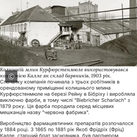
Колишній млин Курфюрстенмюле використовувався
компанією Калле як склад барвників, 1903 рік.
Спочатку компанія починала з трьох робітників в
орендованому приміщенні колишнього млина
Курфюрстенмюле на березі Рейну в Бібріху і виробляла
виключно фарби, в тому числі "Biebricher Scharlach" з
1879 року. Ця фарба породила серед місцевих
мешканців назву "червона фабрика".
Виробництво фармацевтичних препаратів розпочалося
у 1884 році. З 1865 по 1881 рік Якоб Фрідріх (Фріц)
Калле, старший брат засновника, був партнером