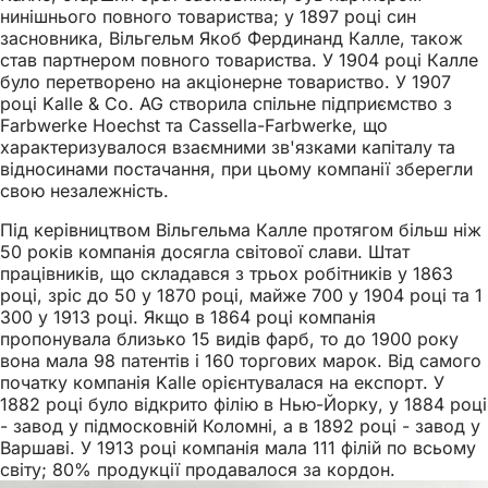
нинішнього повного товариства; у 1897 році син
засновника, Вільгельм Якоб Фердинанд Калле, також
став партнером повного товариства. У 1904 році Калле
було перетворено на акціонерне товариство. У 1907
році Kalle & Co. AG створила спільне підприємство з
Farbwerke Hoechst та Cassella-Farbwerke, що
характеризувалося взаємними зв'язками капіталу та
відносинами постачання, при цьому компанії зберегли
свою незалежність.
Під керівництвом Вільгельма Калле протягом більш ніж
50 років компанія досягла світової слави. Штат
працівників, що складався з трьох робітників у 1863
році, зріс до 50 у 1870 році, майже 700 у 1904 році та 1
300 у 1913 році. Якщо в 1864 році компанія
пропонувала близько 15 видів фарб, то до 1900 року
вона мала 98 патентів і 160 торгових марок. Від самого
початку компанія Kalle орієнтувалася на експорт. У
1882 році було відкрито філію в Нью-Йорку, у 1884 році
- завод у підмосковній Коломні, а в 1892 році - завод у
Варшаві. У 1913 році компанія мала 111 філій по всьому
світу; 80% продукції продавалося за кордон.