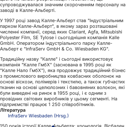
супроводжувалася значним скороченням персоналу на
заводі в Калле-Альберті.
У 1997 році завод Калле-Альберт став "Індустріальним
парком Калле-Альберт", в якому зараз розташовані
численні компанії, серед яких Clariant, Agfa, Mitsubishi
Polyester Film, SE Tylose і сьогоднішня компанія Kalle
GmbH. Оператором індустріального парку Калле-
Альберт є "InfraServ GmbH & Co. Wiesbaden KG".
Традиційну назву "Калле" і сьогодні використовує
компанія "Калле ГмбХ" (заснована в 1995 році як
"Калле Нало ГмбХ"), яка продовжує традиційний бізнес
з промислового виробництва ковбасних оболонок на
основі віскози, полімерів і текстилю, а також губчастих
тканин на основі целюлозних і бавовняних волокон, які
були виведені на ринок в 1955 році, і є одним з
провідних світових виробників у цьому сегменті. На
підприємстві працює 1 250 співробітників.
Література
InfraServ Wiesbaden (Hrsg.)
150 років історії Калле-Альберта: хронологія, Вісбаден