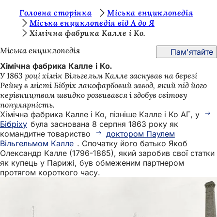
Т
Головна сторінка
Міська енциклопедія
Перейти до змісту
Міська енциклопедія від А до Я
и
Хімічна фабрика Калле і Ко.
т
Міська енциклопедія
Пам'ятайте
у
Хімічна фабрика Калле і Ко.
т
У 1863 році хімік Вільгельм Калле заснував на березі
Рейну в місті Бібріх лакофарбовий завод, який під його
:
керівництвом швидко розвивався і здобув світову
популярність.
Хімічна фабрика Калле і Ко, пізніше Калле і Ко АГ, у
Бібріху
була заснована 8 серпня 1863 року як
командитне товариство
доктором Паулем
Вільгельмом Калле
. Спочатку його батько Якоб
Олександр Калле (1796-1865), який заробив свої статки
як купець у Парижі, був обмеженим партнером
протягом короткого часу.