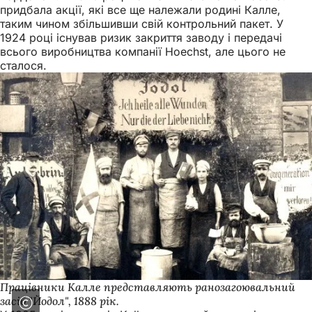
придбала акції, які все ще належали родині Калле,
таким чином збільшивши свій контрольний пакет. У
1924 році існував ризик закриття заводу і передачі
всього виробництва компанії Hoechst, але цього не
сталося.
Працівники Калле представляють ранозагоювальний
засіб "Йодол", 1888 рік.