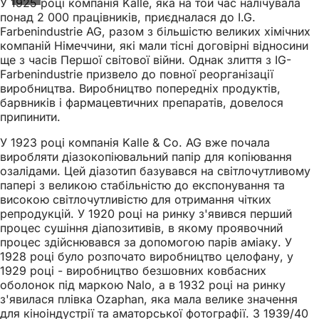
У 1925 році компанія Kalle, яка на той час налічувала
понад 2 000 працівників, приєдналася до I.G.
Farbenindustrie AG, разом з більшістю великих хімічних
компаній Німеччини, які мали тісні договірні відносини
ще з часів Першої світової війни. Однак злиття з IG-
Farbenindustrie призвело до повної реорганізації
виробництва. Виробництво попередніх продуктів,
барвників і фармацевтичних препаратів, довелося
припинити.
У 1923 році компанія Kalle & Co. AG вже почала
виробляти діазокопіювальний папір для копіювання
озалідами. Цей діазотип базувався на світлочутливому
папері з великою стабільністю до експонування та
високою світлочутливістю для отримання чітких
репродукцій. У 1920 році на ринку з'явився перший
процес сушіння діапозитивів, в якому проявочний
процес здійснювався за допомогою парів аміаку. У
1928 році було розпочато виробництво целофану, у
1929 році - виробництво безшовних ковбасних
оболонок під маркою Nalo, а в 1932 році на ринку
з'явилася плівка Ozaphan, яка мала велике значення
для кіноіндустрії та аматорської фотографії. З 1939/40