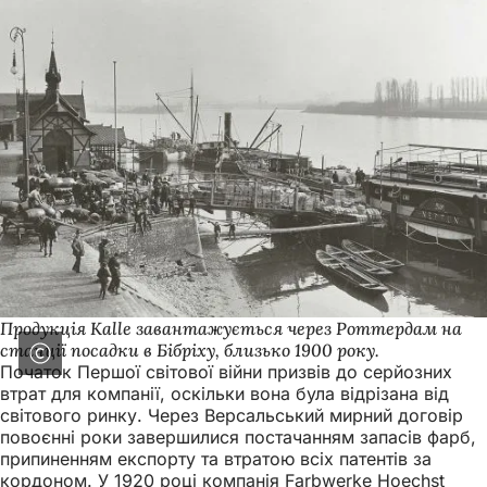
Продукція Kalle завантажується через Роттердам на
станції посадки в Бібріху, близько 1900 року.
Початок Першої світової війни призвів до серйозних
втрат для компанії, оскільки вона була відрізана від
світового ринку. Через Версальський мирний договір
повоєнні роки завершилися постачанням запасів фарб,
припиненням експорту та втратою всіх патентів за
кордоном. У 1920 році компанія Farbwerke Hoechst