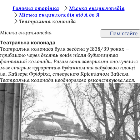
Т
Головна сторінка
Міська енциклопедія
Перейти до змісту
Міська енциклопедія від А до Я
и
Театральна колонада
т
Міська енциклопедія
Пам'ятайте
у
Театральна колонада
т
Театральна колонада була зведена у 1838/39 роках —
приблизно через десять років після будівництва
:
фонтанної колонади. Разом вони завершили сполучення
між старим курортним будинком та забудовою площі
ім. Кайзера Фрідріха, створеною Крістіаном Зайсом.
Театральна колонада неодноразово реконструювалася.