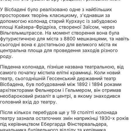
У Вісбадені було реалізовано одне з найбільших
просторових творінь класицизму, з'єднавши за
допомогою колонад старий Курхаус із забудовою
площі Кайзера-Фрідріха, створеної Заїсом, через
Вільгельмштрассе. На момент створення вона була
футуристичною для міста з 8800 мешканцями, та навіть
сьогодні вона є достатньою для великого міста як
центральна площа для проведення заходів різного
роду.
Південна колонада, пізніше названа театральною, від
самого початку містила елітні крамниці. Коли новий
театр, сьогоднішній Гессенський державний театр
Вісбадена, був побудований між 1892 і 1894 роками
архітекторами Фельнером і Гельмером, він отримав
необароковий ризаліт в центрі, в якому знаходився
головний вхід до театру.
Після кількох перебудов ще у 19 столітті колонада
театру зазнала остаточних змін наприкінці 1930-х років
під керівництвом Ебергарда Фінстервальдера,
начальника будівельного відділу та керівника