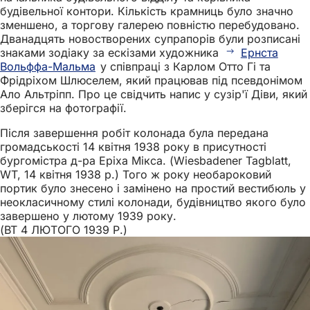
будівельної контори. Кількість крамниць було значно
зменшено, а торгову галерею повністю перебудовано.
Дванадцять новостворених супрапорів були розписані
знаками зодіаку за ескізами художника
Ернста
Вольффа-Мальма
у співпраці з Карлом Отто Гі та
Фрідріхом Шлюселем, який працював під псевдонімом
Ало Альтріпп. Про це свідчить напис у сузір'ї Діви, який
зберігся на фотографії.
Після завершення робіт колонада була передана
громадськості 14 квітня 1938 року в присутності
бургомістра д-ра Еріха Мікса. (Wiesbadener Tagblatt,
WT, 14 квітня 1938 р.) Того ж року необароковий
портик було знесено і замінено на простий вестибюль у
неокласичному стилі колонади, будівництво якого було
завершено у лютому 1939 року.
(ВТ 4 ЛЮТОГО 1939 Р.)