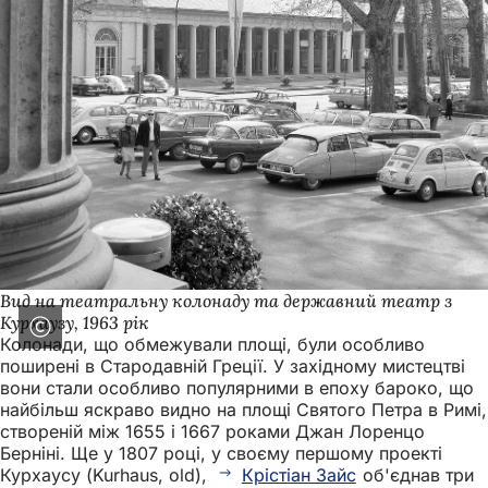
Вид на театральну колонаду та державний театр з
Курхаузу, 1963 рік
Колонади, що обмежували площі, були особливо
поширені в Стародавній Греції. У західному мистецтві
вони стали особливо популярними в епоху бароко, що
найбільш яскраво видно на площі Святого Петра в Римі,
створеній між 1655 і 1667 роками Джан Лоренцо
Берніні. Ще у 1807 році, у своєму першому проекті
Курхаусу (Kurhaus, old),
Крістіан Зайс
об'єднав три