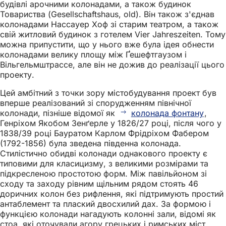
будівлі арочними колонадами, а також будинок
Товариства (Gesellschaftshaus, old). Він також з'єднав
колонадами Нассауер Хоф зі старим театром, а також
свій житловий будинок з готелем Vier Jahreszeiten. Тому
можна припустити, що у нього вже була ідея обнести
колонадами велику площу між Ґешефтгаузом і
Вільгельмштрассе, але він не дожив до реалізації цього
проекту.
Цей амбітний з точки зору містобудування проект був
вперше реалізований зі спорудженням північної
колонади, пізніше відомої як
колонада фонтану
,
Генріхом Якобом Зенґерле у 1826/27 році, після чого у
1838/39 році Бауратом Карлом Фрідріхом Фабером
(1792-1856) була зведена південна колонада.
Стилістично обидві колонади однакового проекту є
типовими для класицизму, з великими розмірами та
підкресленою простотою форм. Між павільйоном зі
сходу та заходу рівним щільним рядом стоять 46
доричних колон без рифлення, які підтримують простий
антаблемент та плаский двосхилий дах. За формою і
функцією колонади нагадують колонні зали, відомі як
стоа, які оточували агору грецьких і римських міст.