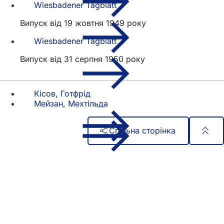
Wiesbadener Tagblatt
Випуск від 19 жовтня 1949 року
Wiesbadener Tagblatt
Випуск від 31 серпня 1950 року
Кісов, Готфрід
Мейзан, Мехтільда
Спільна сторінка
Зона
Швидкий доступ
для
Всі послуги
Календар подій
ніг
Офіс для громадян
Зворотній зв'язок на сайті