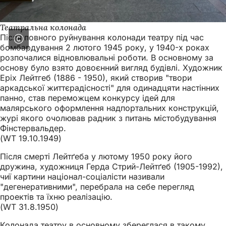
Театральна колонада
Після повного руйнування колонади театру під час
бомбардування 2 лютого 1945 року, у 1940-х роках
розпочалися відновлювальні роботи. В основному за
основу було взято довоєнний вигляд будівлі. Художник
Еріх Лейтгеб (1886 - 1950), який створив "твори
аркадської життєрадісності" для одинадцяти настінних
панно, став переможцем конкурсу ідей для
малярського оформлення надпортальних конструкцій,
журі якого очолював радник з питань містобудування
Фінстервальдер.
(WT 19.10.1949)
Після смерті Лейтґеба у лютому 1950 року його
дружина, художниця Герда Стрий-Лейтґеб (1905-1992),
чиї картини націонал-соціалісти називали
"дегенеративними", перебрала на себе перегляд
проектів та їхню реалізацію.
(WT 31.8.1950)
Колонада театру в основному збереглася в такому