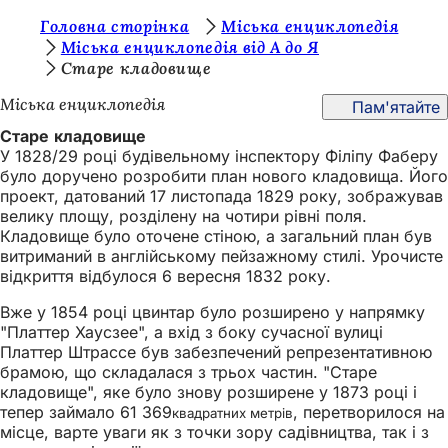
Т
Головна сторінка
Міська енциклопедія
Перейти до змісту
Міська енциклопедія від А до Я
и
Старе кладовище
т
Міська енциклопедія
Пам'ятайте
у
Старе кладовище
т
У 1828/29 році будівельному інспектору Філіпу Фаберу
було доручено розробити план нового кладовища. Його
:
проект, датований 17 листопада 1829 року, зображував
велику площу, розділену на чотири рівні поля.
Кладовище було оточене стіною, а загальний план був
витриманий в англійському пейзажному стилі. Урочисте
відкриття відбулося 6 вересня 1832 року.
Вже у 1854 році цвинтар було розширено у напрямку
"Платтер Хаусзее", а вхід з боку сучасної вулиці
Платтер Штрассе був забезпечений репрезентативною
брамою, що складалася з трьох частин. "Старе
кладовище", яке було знову розширене у 1873 році і
тепер займало 61 369
, перетворилося на
квадратних метрів
місце, варте уваги як з точки зору садівництва, так і з