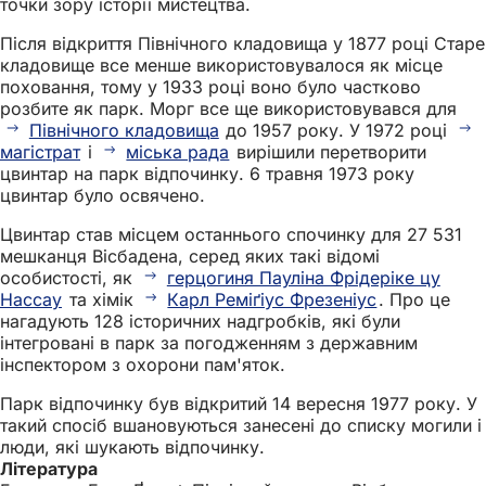
точки зору історії мистецтва.
Після відкриття Північного кладовища у 1877 році Старе
кладовище все менше використовувалося як місце
поховання, тому у 1933 році воно було частково
розбите як парк. Морг все ще використовувався для
Північного кладовища
до 1957 року. У 1972 році
магістрат
і
міська рада
вирішили перетворити
цвинтар на парк відпочинку. 6 травня 1973 року
цвинтар було освячено.
Цвинтар став місцем останнього спочинку для 27 531
мешканця Вісбадена, серед яких такі відомі
особистості, як
герцогиня Пауліна Фрідеріке цу
Нассау
та хімік
Карл Реміґіус Фрезеніус
. Про це
нагадують 128 історичних надгробків, які були
інтегровані в парк за погодженням з державним
інспектором з охорони пам'яток.
Парк відпочинку був відкритий 14 вересня 1977 року. У
такий спосіб вшановуються занесені до списку могили і
люди, які шукають відпочинку.
Література