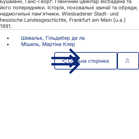
Бушманн, Ганс-Ґеорґ: Північний цвинтар Вісбадена та
його попередники. Історія, поховальні звичаї та обряди,
надмогильні пам'ятники. Wiesbadener Stadt- und
hessische Landesgeschichte, Frankfurt am Main [u.a.]
1991.
Шевальє, Гільдебер де ла
Мішель, Мартіна Клер
Спільна сторінка
Зона
Швидкий доступ
для
Всі послуги
Календар подій
ніг
Офіс для громадян
Зворотній зв'язок на сайті
Юридичні питання
Налаштування захисту даних