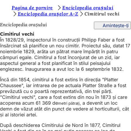
S
Pagina de pornire
Enciclopedia orașului
Salt la conținut
Enciclopedia orașelor A-Z
Cimitirul vechi
u
Enciclopedia orașului
Amintește-ți
n
Cimitirul vechi
t
În 1828/29, inspectorul în construcții Philipp Faber a fost
e
însărcinat să planifice un nou cimitir. Proiectul său, datat 17
noiembrie 1829, arăta un pătrat mare împărțit în patru
ț
câmpuri egale. Cimitirul a fost înconjurat de un zid, iar
i
aspectul general a fost planificat în stilul peisajului
englezesc. Inaugurarea a avut loc la 6 septembrie 1832.
a
Încă din 1854, cimitirul a fost extins în direcția "Platter
i
Chaussee", iar intrarea de pe actuala Platter Straße a fost
c
prevăzută cu o poartă reprezentativă, din trei părți.
"Cimitirul vechi", care a fost extins din nou în 1873 și care
i
acoperea acum 61 369 de
, a devenit un loc
metri pătrați
:
demn de văzut atât din punct de vedere al horticulturii, cât
și al istoriei artei.
După deschiderea Cimitirului de Nord în 1877, Cimitirul
Vechi a fost din ce în ce mai puțin necesar ca loc de