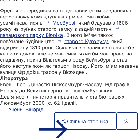
Фрідріх зосередився на представницьких завданнях і
верховному командуванні армією. Він любив
усамітнюватися в
Мосбурзі
, який будував з 1806
року на руїнах старого замку в задній частині
палацового парку Бібріха
. З його ім'ям також
пов'язане будівництво
старого Курхаусу
, який
відкрився у 1810 році. Оскільки він залишив після себе
кількох дочок, але не мав сина, який би мав право на
спадщину, принц Вільгельм з роду Вейльбургів став
його наступником як герцог Нассау. Його ім'ям названа
вулиця Фрідріхштрассе у Вісбадені.
Література
Евен, П'єр: Династія Люксембург-Нассау. Від графів
Нассау до Великих герцогів Люксембурзьких.
Дев'ятисотлітня історія правителів у ста біографіях,
Люксембург 2000 [с. 62 і далі].
Учень, Вінфрід
Спільна сторінка
Зона
Швидкий доступ