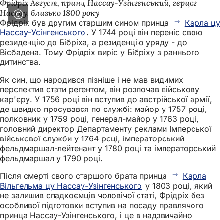
Фрідріх Август, принц Нассау-Узінгенський, герцог
Нассау, близько 1800 року
Фрідріх був другим старшим сином принца
Карла цу
Нассау-Усінгенського
. У 1744 році він переніс свою
резиденцію до Бібріха, а резиденцію уряду - до
Вісбадена. Тому Фрідріх виріс у Бібріху з раннього
дитинства.
Як син, що народився пізніше і не мав видимих
перспектив стати регентом, він розпочав військову
кар'єру. У 1756 році він вступив до австрійської армії,
де швидко просувався по службі: майор у 1757 році,
полковник у 1759 році, генерал-майор у 1763 році,
головний директор Департаменту реклами Імперської
військової служби у 1764 році, імператорський
фельдмаршал-лейтенант у 1780 році та імператорський
фельдмаршал у 1790 році.
Після смерті свого старшого брата принца
Карла
Вільгельма цу Нассау-Узінгенського
у 1803 році, який
не залишив спадкоємців чоловічої статі, Фрідріх без
особливої підготовки вступив на посаду правлячого
принца Нассау-Узінгенського, і це в надзвичайно