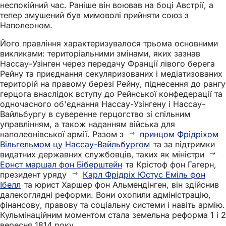
неспокійний час. Раніше він воював на боці Австрії, а
тепер змушений був мимоволі прийняти союз з
Наполеоном.
Його правління характеризувалося трьома основними
викликами: територіальними змінами, яких зазнав
Нассау-Узінген через передачу Франції лівого берега
Рейну та приєднання секуляризованих і медіатизованих
територій на правому березі Рейну, піднесення до рангу
герцога внаслідок вступу до Рейнської конфедерації та
одночасного об'єднання Нассау-Узінгену і Нассау-
Вайльбургу в суверенне герцогство зі спільним
управлінням, а також наданням війська для
наполеонівської армії. Разом з
принцом Фрідріхом
Вільгельмом цу Нассау-Вайльбургом
та за підтримки
видатних державних службовців, таких як міністри
Ернст маршал фон Біберштейн
та Крістоф фон Гагерн,
президент уряду
Карл Фрідріх Юстус Еміль фон
Ібелл
та юрист Харшер фон Альмендінген, він здійснив
далекоглядні реформи. Вони охопили адміністрацію,
фінансову, правову та соціальну системи і навіть армію.
Кульмінаційним моментом стала земельна реформа 1 і 2
вересня 1814 року.