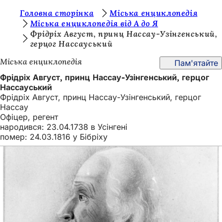
Т
Головна сторінка
Міська енциклопедія
Перейти до змісту
Міська енциклопедія від А до Я
и
Фрідріх Август, принц Нассау-Узінгенський,
герцог Нассауський
т
у
Міська енциклопедія
Пам'ятайте
т
Фрідріх Август, принц Нассау-Узінгенський, герцог
Нассауський
:
Фрідріх Август, принц Нассау-Узінгенський, герцог
Нассау
Офіцер, регент
народився: 23.04.1738 в Усінгені
помер: 24.03.1816 у Бібріху